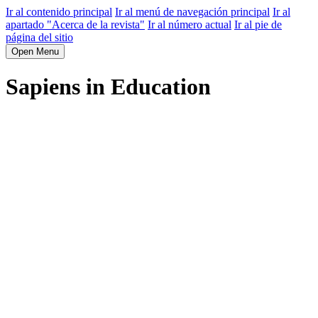
Ir al contenido principal
Ir al menú de navegación principal
Ir al
apartado "Acerca de la revista"
Ir al número actual
Ir al pie de
página del sitio
Open Menu
Sapiens in Education