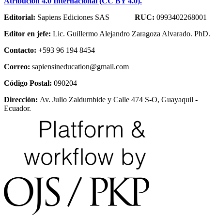
Atribución 4.0 Internacional (CC BY 4.0).
Editorial:
Sapiens Ediciones SAS
RUC:
0993402268001
Editor en jefe:
Lic. Guillermo Alejandro Zaragoza Alvarado. PhD.
Contacto:
+593 96 194 8454
Correo:
sapiensineducation@gmail.com
Código Postal:
090204
Dirección:
Av. Julio Zaldumbide y Calle 474 S-O, Guayaquil -
Ecuador.