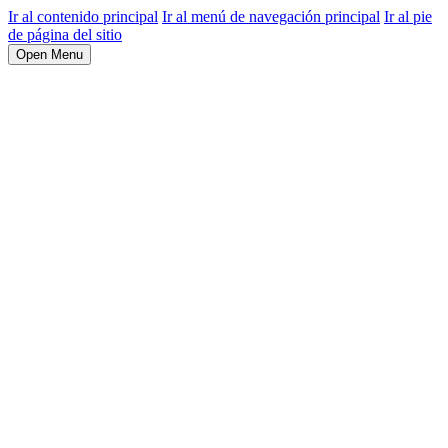
Ir al contenido principal
Ir al menú de navegación principal
Ir al pie
de página del sitio
Open Menu