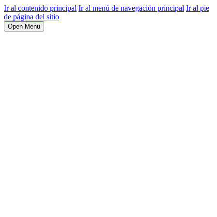
Ir al contenido principal
Ir al menú de navegación principal
Ir al pie
de página del sitio
Open Menu