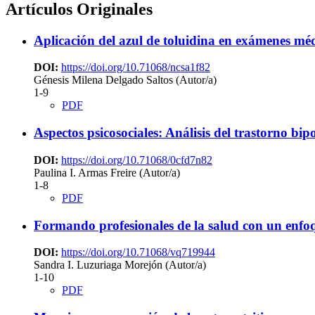
Artículos Originales
Aplicación del azul de toluidina en exámenes méd
DOI:
https://doi.org/10.71068/ncsa1f82
Génesis Milena Delgado Saltos (Autor/a)
1-9
PDF
Aspectos psicosociales: Análisis del trastorno b
DOI:
https://doi.org/10.71068/0cfd7n82
Paulina I. Armas Freire (Autor/a)
1-8
PDF
Formando profesionales de la salud con un enfo
DOI:
https://doi.org/10.71068/vq719944
Sandra I. Luzuriaga Morejón (Autor/a)
1-10
PDF