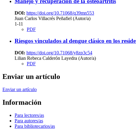
Manejo y recuperación de la osteoartritis
DOI:
https://doi.org/10.71068/q39mn553
Juan Carlos Villacrés Peñafiel (Autor/a)
1-11
PDF
Riesgos vinculados al dengue clásico en los resi
DOI:
https://doi.org/10.71068/y8zp3c54
Lilian Rebeca Calderón Layedra (Autor/a)
PDF
Enviar un artículo
Enviar un artículo
Información
Para lectores/as
Para autores/as
Para bibliotecarios/as