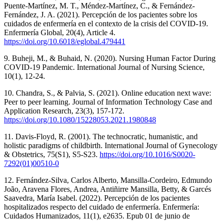
Puente-Martínez, M. T., Méndez-Martínez, C., & Fernández-
Fernández, J. A. (2021). Percepción de los pacientes sobre los
cuidados de enfermería en el contexto de la crisis del COVID-19.
Enfermería Global, 20(4), Article 4.
https://doi.org/10.6018/eglobal.479441
9. Buheji, M., & Buhaid, N. (2020). Nursing Human Factor During
COVID-19 Pandemic. International Journal of Nursing Science,
10(1), 12-24.
10. Chandra, S., & Palvia, S. (2021). Online education next wave:
Peer to peer learning. Journal of Information Technology Case and
Application Research, 23(3), 157-172.
https://doi.org/10.1080/15228053.2021.1980848
11. Davis-Floyd, R. (2001). The technocratic, humanistic, and
holistic paradigms of childbirth. International Journal of Gynecology
& Obstetrics, 75(S1), S5-S23.
https://doi.org/10.1016/S0020-
7292(01)00510-0
12. Fernández-Silva, Carlos Alberto, Mansilla-Cordeiro, Edmundo
João, Aravena Flores, Andrea, Antiñirre Mansilla, Betty, & Garcés
Saavedra, María Isabel. (2022). Percepción de los pacientes
hospitalizados respecto del cuidado de enfermería. Enfermería:
Cuidados Humanizados, 11(1), e2635. Epub 01 de junio de