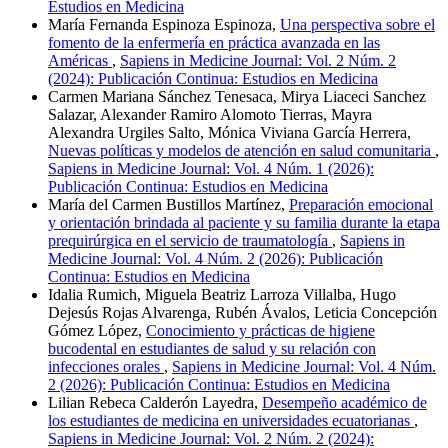
Estudios en Medicina
María Fernanda Espinoza Espinoza,
Una perspectiva sobre el
fomento de la enfermería en práctica avanzada en las
Américas
,
Sapiens in Medicine Journal: Vol. 2 Núm. 2
(2024): Publicación Continua: Estudios en Medicina
Carmen Mariana Sánchez Tenesaca, Mirya Liaceci Sanchez
Salazar, Alexander Ramiro Alomoto Tierras, Mayra
Alexandra Urgiles Salto, Mónica Viviana García Herrera,
Nuevas políticas y modelos de atención en salud comunitaria
,
Sapiens in Medicine Journal: Vol. 4 Núm. 1 (2026):
Publicación Continua: Estudios en Medicina
María del Carmen Bustillos Martínez,
Preparación emocional
y orientación brindada al paciente y su familia durante la etapa
prequirúrgica en el servicio de traumatología
,
Sapiens in
Medicine Journal: Vol. 4 Núm. 2 (2026): Publicación
Continua: Estudios en Medicina
Idalia Rumich, Miguela Beatriz Larroza Villalba, Hugo
Dejesús Rojas Alvarenga, Rubén Ávalos, Leticia Concepción
Gómez López,
Conocimiento y prácticas de higiene
bucodental en estudiantes de salud y su relación con
infecciones orales
,
Sapiens in Medicine Journal: Vol. 4 Núm.
2 (2026): Publicación Continua: Estudios en Medicina
Lilian Rebeca Calderón Layedra,
Desempeño académico de
los estudiantes de medicina en universidades ecuatorianas
,
Sapiens in Medicine Journal: Vol. 2 Núm. 2 (2024):