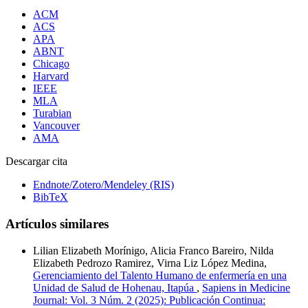
ACM
ACS
APA
ABNT
Chicago
Harvard
IEEE
MLA
Turabian
Vancouver
AMA
Descargar cita
Endnote/Zotero/Mendeley (RIS)
BibTeX
Artículos similares
Lilian Elizabeth Morínigo, Alicia Franco Bareiro, Nilda
Elizabeth Pedrozo Ramirez, Virna Liz López Medina,
Gerenciamiento del Talento Humano de enfermería en una
Unidad de Salud de Hohenau, Itapúa
,
Sapiens in Medicine
Journal: Vol. 3 Núm. 2 (2025): Publicación Continua: