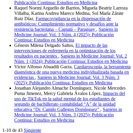
Publicación Continua: Estudios en Medicina
Raquel Noemi Arguello de Barrios, Miguela Beatriz Larroza
Villalba, Karina Andrea Mareco Medina, Sol María Zárate
Ruiz Díaz,
Farmacovigilancia en la dispensación de
antibióticos: Cumplimiento normativo y desafíos ante la
resistencia bacteriana – Capiatá – Paraguay
,
Sapiens in
Medicine Journal: Vol. 3 Núm. 4 (2025): Publicación
Continua: Estudios en Medicina
Génesis Milena Delgado Saltos,
El impacto de las
intervenciones de enfermería en la optimización de los
resultados en pacientes
,
Sapiens in Medicine Journal: Vol. 2
Núm. 1 (2024): Publicación Continua: Estudios en Medicina
Victor Alfonso Abuadili Garza,
Capilaroscopía, la herramienta
diagnóstica de una nueva medicina individualizada basada en
evidencias
,
Sapiens in Medicine Journal: Vol. 3 Núm. 3
(2025): Publicación Continua: Estudios en Medicina
Jonathan Alejandro Almache Domínguez, Nicole Mercedes
Puma Jimenez, Mercy Gabriela Ávalos López,
Impacto del
uso de TikTok en la salud mental de los estudiantes de
segundo de bachillerato contabilidad “A” de la unidad
educativa “Dr. Camilo Gallegos Domínguez”
,
Sapiens in
Medicine Journal: Vol. 3 Núm. 3 (2025): Publicación
Continua: Estudios en Medicina
1-10 de 43
Siguiente