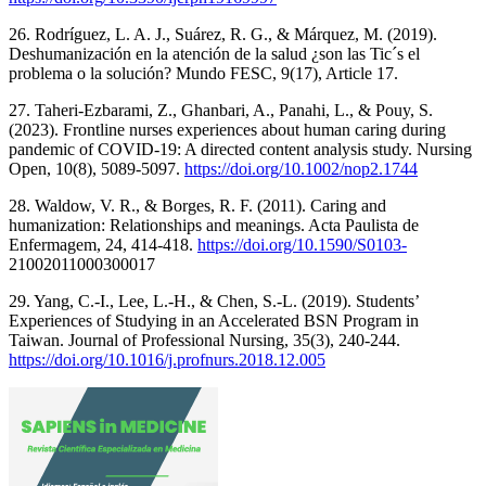
26. Rodríguez, L. A. J., Suárez, R. G., & Márquez, M. (2019).
Deshumanización en la atención de la salud ¿son las Tic´s el
problema o la solución? Mundo FESC, 9(17), Article 17.
27. Taheri-Ezbarami, Z., Ghanbari, A., Panahi, L., & Pouy, S.
(2023). Frontline nurses experiences about human caring during
pandemic of COVID-19: A directed content analysis study. Nursing
Open, 10(8), 5089-5097.
https://doi.org/10.1002/nop2.1744
28. Waldow, V. R., & Borges, R. F. (2011). Caring and
humanization: Relationships and meanings. Acta Paulista de
Enfermagem, 24, 414-418.
https://doi.org/10.1590/S0103-
21002011000300017
29. Yang, C.-I., Lee, L.-H., & Chen, S.-L. (2019). Students’
Experiences of Studying in an Accelerated BSN Program in
Taiwan. Journal of Professional Nursing, 35(3), 240-244.
https://doi.org/10.1016/j.profnurs.2018.12.005