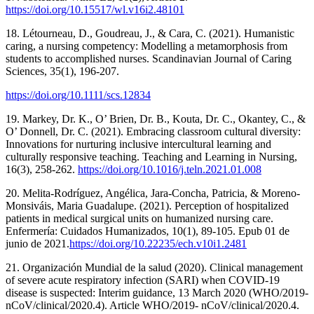
https://doi.org/10.15517/wl.v16i2.48101
18. Létourneau, D., Goudreau, J., & Cara, C. (2021). Humanistic
caring, a nursing competency: Modelling a metamorphosis from
students to accomplished nurses. Scandinavian Journal of Caring
Sciences, 35(1), 196-207.
https://doi.org/10.1111/scs.12834
19. Markey, Dr. K., O’ Brien, Dr. B., Kouta, Dr. C., Okantey, C., &
O’ Donnell, Dr. C. (2021). Embracing classroom cultural diversity:
Innovations for nurturing inclusive intercultural learning and
culturally responsive teaching. Teaching and Learning in Nursing,
16(3), 258-262.
https://doi.org/10.1016/j.teln.2021.01.008
20. Melita-Rodríguez, Angélica, Jara-Concha, Patricia, & Moreno-
Monsiváis, Maria Guadalupe. (2021). Perception of hospitalized
patients in medical surgical units on humanized nursing care.
Enfermería: Cuidados Humanizados, 10(1), 89-105. Epub 01 de
junio de 2021.
https://doi.org/10.22235/ech.v10i1.2481
21. Organización Mundial de la salud (2020). Clinical management
of severe acute respiratory infection (SARI) when COVID-19
disease is suspected: Interim guidance, 13 March 2020 (WHO/2019-
nCoV/clinical/2020.4). Article WHO/2019- nCoV/clinical/2020.4.