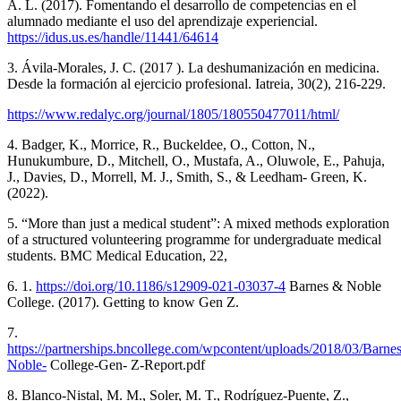
A. L. (2017). Fomentando el desarrollo de competencias en el
alumnado mediante el uso del aprendizaje experiencial.
https://idus.us.es/handle/11441/64614
3. Ávila-Morales, J. C. (2017 ). La deshumanización en medicina.
Desde la formación al ejercicio profesional. Iatreia, 30(2), 216-229.
https://www.redalyc.org/journal/1805/180550477011/html/
4. Badger, K., Morrice, R., Buckeldee, O., Cotton, N.,
Hunukumbure, D., Mitchell, O., Mustafa, A., Oluwole, E., Pahuja,
J., Davies, D., Morrell, M. J., Smith, S., & Leedham- Green, K.
(2022).
5. “More than just a medical student”: A mixed methods exploration
of a structured volunteering programme for undergraduate medical
students. BMC Medical Education, 22,
6. 1.
https://doi.org/10.1186/s12909-021-03037-4
Barnes & Noble
College. (2017). Getting to know Gen Z.
7.
https://partnerships.bncollege.com/wpcontent/uploads/2018/03/Barnes
Noble-
College-Gen- Z-Report.pdf
8. Blanco-Nistal, M. M., Soler, M. T., Rodríguez-Puente, Z.,