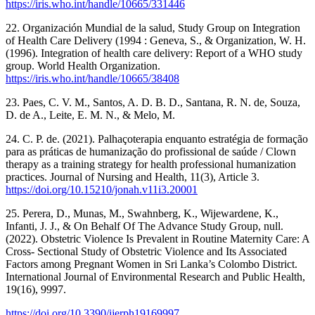
https://iris.who.int/handle/10665/331446
22. Organización Mundial de la salud, Study Group on Integration
of Health Care Delivery (1994 : Geneva, S., & Organization, W. H.
(1996). Integration of health care delivery: Report of a WHO study
group. World Health Organization.
https://iris.who.int/handle/10665/38408
23. Paes, C. V. M., Santos, A. D. B. D., Santana, R. N. de, Souza,
D. de A., Leite, E. M. N., & Melo, M.
24. C. P. de. (2021). Palhaçoterapia enquanto estratégia de formação
para as práticas de humanização do profissional de saúde / Clown
therapy as a training strategy for health professional humanization
practices. Journal of Nursing and Health, 11(3), Article 3.
https://doi.org/10.15210/jonah.v11i3.20001
25. Perera, D., Munas, M., Swahnberg, K., Wijewardene, K.,
Infanti, J. J., & On Behalf Of The Advance Study Group, null.
(2022). Obstetric Violence Is Prevalent in Routine Maternity Care: A
Cross- Sectional Study of Obstetric Violence and Its Associated
Factors among Pregnant Women in Sri Lanka’s Colombo District.
International Journal of Environmental Research and Public Health,
19(16), 9997.
https://doi.org/10.3390/ijerph19169997