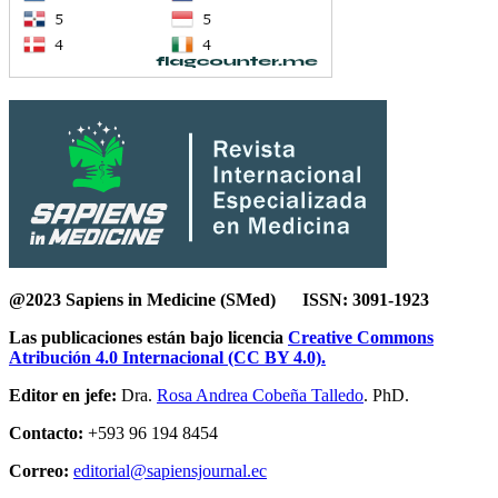
@2023 Sapiens in Medicine (SMed) ISSN: 3091-1923
Las publicaciones están bajo licencia
Creative Commons
Atribución 4.0 Internacional (CC BY 4.0).
Editor en jefe:
Dra.
Rosa Andrea Cobeña Talledo
. PhD.
Contacto:
+593 96 194 8454
Correo:
editorial@sapiensjournal.ec