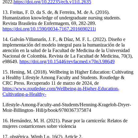
2022.
https://doi.org/10.22235/ech.v11i1.2635
13. Freitas, F. D. da S. de, & Ferreira, M. de A. (2016).
Humanization knowledge of undergraduate nursing students.
Revista Brasileira de Enfermagem, 69, 282-289.
https://doi.org/10.1590/0034-7167.2016690211i
14. Galván-Villamarín, J. F., & Díaz, M. F. L. (2022). Diseño e
implementación del modelo integral para la humanización de la
atención en la salud de la Facultad de Medicina de la Universidad
Nacional de Colombia. Revista de La Facultad de Medicina, 70(3),
e98649.
https://doi.org/10.15446/revfacmed.v70n3.98649
15. Hening, M. (2018). Wellbeing in Higher Education: Cultivating
a Healthy Lifestyle Among Faculty and Students. Routledge &
CRC Press. Recuperado 11 de marzo de 2024, de
https://www.routledge.com/Wellbeing-in-Higher-Education-
Cultivating-a-Healthy-
Lifestyle-Among-Faculty-and-Students/Henning-Krageloh-Dryer-
Moir-Billington- Hill/p/book/9780367375874
16. Hernández, M. H. (2021). Pasar por la carnicería: Relatos de
mujeres costarricenses sobre violencia
17. obstétrica. Wimb Lu, 16(2), Article 2.