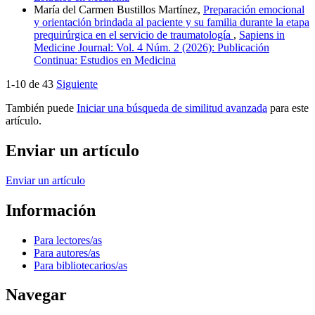
María del Carmen Bustillos Martínez,
Preparación emocional
y orientación brindada al paciente y su familia durante la etapa
prequirúrgica en el servicio de traumatología
,
Sapiens in
Medicine Journal: Vol. 4 Núm. 2 (2026): Publicación
Continua: Estudios en Medicina
1-10 de 43
Siguiente
También puede
Iniciar una búsqueda de similitud avanzada
para este
artículo.
Enviar un artículo
Enviar un artículo
Información
Para lectores/as
Para autores/as
Para bibliotecarios/as
Navegar