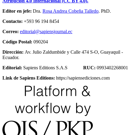
Atribución 4.0 Internacional (CC BY 4.0).
Editor en jefe:
Dra.
Rosa Andrea Cobeña Talledo
. PhD.
Contacto:
+593 96 194 8454
Correo:
editorial@sapiensjournal.ec
Código Postal:
090204
Dirección:
Av. Julio Zaldumbide y Calle 474 S-O, Guayaquil -
Ecuador.
Editorial:
Sapiens Editions S.A.S
RUC:
0993402268001
Link de Sapiens Editions:
https://sapiensediciones.com