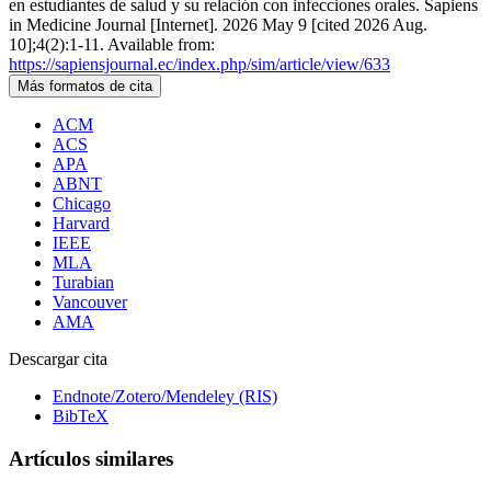
en estudiantes de salud y su relación con infecciones orales. Sapiens
in Medicine Journal [Internet]. 2026 May 9 [cited 2026 Aug.
10];4(2):1-11. Available from:
https://sapiensjournal.ec/index.php/sim/article/view/633
Más formatos de cita
ACM
ACS
APA
ABNT
Chicago
Harvard
IEEE
MLA
Turabian
Vancouver
AMA
Descargar cita
Endnote/Zotero/Mendeley (RIS)
BibTeX
Artículos similares