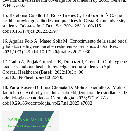
towards universal health coverage for oral health by 2030. Geneva:
WHO; 2022.
15. Barahona-Cubillo JB, Rojas-Brenes C, Barboza-Solís C. Oral
health knowledge, attitudes and practices in Costa Rican university
students. Odovtos Int J Dent Sci. 2024;26(1):100-115.
doi:10.15517/ijds.2022.52197
16. Aguilar-Polo A, Mateo-Solís M. Conocimiento de la salud bucal
y hábitos de higiene bucal en estudiantes peruanos. J Oral Res.
2021;10(3):1-9. doi:10.17126/joralres.2021.030
17. Tadin A, Poljak Guberina R, Domazet J, Gavic L. Oral hygiene
practices and oral health knowledge among students in Split,
Croatia. Healthcare (Basel). 2022;10(2):406.
doi:10.3390/healthcare10020406
18. Parra-Rosero D, Luna-Chonata D, Molina-Jaramillo X, Molina-
Jaramillo C. Actitud y conducta sobre higiene oral de estudiantes de
odontología ecuatorianos. Odontología. 2025;27(1):17-22.
doi:10.29166/odontologia. vol27.n1.2025-e7602