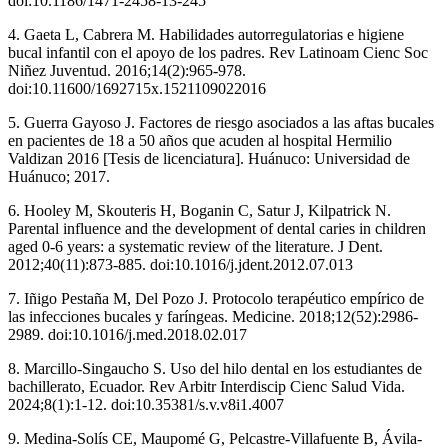
doi:10.1186/1471-2458-13-245
4. Gaeta L, Cabrera M. Habilidades autorregulatorias e higiene
bucal infantil con el apoyo de los padres. Rev Latinoam Cienc Soc
Niñez Juventud. 2016;14(2):965-978.
doi:10.11600/1692715x.1521109022016
5. Guerra Gayoso J. Factores de riesgo asociados a las aftas bucales
en pacientes de 18 a 50 años que acuden al hospital Hermilio
Valdizan 2016 [Tesis de licenciatura]. Huánuco: Universidad de
Huánuco; 2017.
6. Hooley M, Skouteris H, Boganin C, Satur J, Kilpatrick N.
Parental influence and the development of dental caries in children
aged 0-6 years: a systematic review of the literature. J Dent.
2012;40(11):873-885. doi:10.1016/j.jdent.2012.07.013
7. Iñigo Pestaña M, Del Pozo J. Protocolo terapéutico empírico de
las infecciones bucales y faríngeas. Medicine. 2018;12(52):2986-
2989. doi:10.1016/j.med.2018.02.017
8. Marcillo-Singaucho S. Uso del hilo dental en los estudiantes de
bachillerato, Ecuador. Rev Arbitr Interdiscip Cienc Salud Vida.
2024;8(1):1-12. doi:10.35381/s.v.v8i1.4007
9. Medina-Solís CE, Maupomé G, Pelcastre-Villafuente B, Ávila-