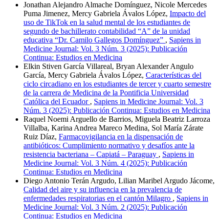
Jonathan Alejandro Almache Domínguez, Nicole Mercedes
Puma Jimenez, Mercy Gabriela Ávalos López,
Impacto del
uso de TikTok en la salud mental de los estudiantes de
segundo de bachillerato contabilidad “A” de la unidad
educativa “Dr. Camilo Gallegos Domínguez”
,
Sapiens in
Medicine Journal: Vol. 3 Núm. 3 (2025): Publicación
Continua: Estudios en Medicina
Elkin Stiven García Villareal, Bryan Alexander Angulo
García, Mercy Gabriela Ávalos López,
Características del
ciclo circadiano en los estudiantes de tercer y cuarto semestre
de la carrera de Medicina de la Pontificia Universidad
Católica del Ecuador
,
Sapiens in Medicine Journal: Vol. 3
Núm. 3 (2025): Publicación Continua: Estudios en Medicina
Raquel Noemi Arguello de Barrios, Miguela Beatriz Larroza
Villalba, Karina Andrea Mareco Medina, Sol María Zárate
Ruiz Díaz,
Farmacovigilancia en la dispensación de
antibióticos: Cumplimiento normativo y desafíos ante la
resistencia bacteriana – Capiatá – Paraguay
,
Sapiens in
Medicine Journal: Vol. 3 Núm. 4 (2025): Publicación
Continua: Estudios en Medicina
Diego Antonio Terán Argudo, Lilian Maribel Argudo Jácome,
Calidad del aire y su influencia en la prevalencia de
enfermedades respiratorias en el cantón Milagro
,
Sapiens in
Medicine Journal: Vol. 3 Núm. 2 (2025): Publicación
Continua: Estudios en Medicina