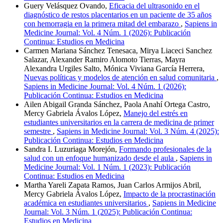
Guery Velásquez Ovando,
Eficacia del ultrasonido en el
diagnóstico de restos placentarios en un paciente de 35 años
con hemorragia en la primera mitad del embarazo
,
Sapiens in
Medicine Journal: Vol. 4 Núm. 1 (2026): Publicación
Continua: Estudios en Medicina
Carmen Mariana Sánchez Tenesaca, Mirya Liaceci Sanchez
Salazar, Alexander Ramiro Alomoto Tierras, Mayra
Alexandra Urgiles Salto, Mónica Viviana García Herrera,
Nuevas políticas y modelos de atención en salud comunitaria
,
Sapiens in Medicine Journal: Vol. 4 Núm. 1 (2026):
Publicación Continua: Estudios en Medicina
Ailen Abigail Granda Sánchez, Paola Anahí Ortega Castro,
Mercy Gabriela Ávalos López,
Manejo del estrés en
estudiantes universitarios en la carrera de medicina de primer
semestre
,
Sapiens in Medicine Journal: Vol. 3 Núm. 4 (2025):
Publicación Continua: Estudios en Medicina
Sandra I. Luzuriaga Morejón,
Formando profesionales de la
salud con un enfoque humanizado desde el aula
,
Sapiens in
Medicine Journal: Vol. 1 Núm. 1 (2023): Publicación
Continua: Estudios en Medicina
Martha Yareli Zapata Ramos, Juan Carlos Armijos Abril,
Mercy Gabriela Ávalos López,
Impacto de la procrastinación
académica en estudiantes universitarios
,
Sapiens in Medicine
Journal: Vol. 3 Núm. 1 (2025): Publicación Continua:
Estudios en Medicina