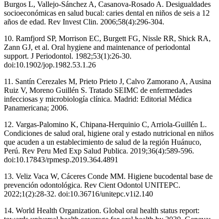
Burgos L, Vallejo-Sánchez A, Casanova-Rosado A. Desigualdades
socioeconómicas en salud bucal: caries dental en niños de seis a 12
años de edad. Rev Invest Clin. 2006;58(4):296-304.
10. Ramfjord SP, Morrison EC, Burgett FG, Nissle RR, Shick RA,
Zann GJ, et al. Oral hygiene and maintenance of periodontal
support. J Periodontol. 1982;53(1):26-30.
doi:10.1902/jop.1982.53.1.26
11. Santín Cerezales M, Prieto Prieto J, Calvo Zamorano A, Ausina
Ruiz V, Moreno Guillén S. Tratado SEIMC de enfermedades
infecciosas y microbiología clínica. Madrid: Editorial Médica
Panamericana; 2006.
12. Vargas-Palomino K, Chipana-Herquinio C, Arriola-Guillén L.
Condiciones de salud oral, higiene oral y estado nutricional en niños
que acuden a un establecimiento de salud de la región Huánuco,
Perú. Rev Peru Med Exp Salud Publica. 2019;36(4):589-596.
doi:10.17843/rpmesp.2019.364.4891
13. Veliz Vaca W, Cáceres Conde MM. Higiene bucodental base de
prevención odontológica. Rev Cient Odontol UNITEPC.
2022;1(2):28-32. doi:10.36716/unitepc.v1i2.140
14. World Health Organization. Global oral health status report: