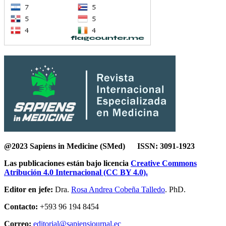
@2023 Sapiens in Medicine (SMed) ISSN: 3091-1923
Las publicaciones están bajo licencia
Creative Commons
Atribución 4.0 Internacional (CC BY 4.0).
Editor en jefe:
Dra.
Rosa Andrea Cobeña Talledo
. PhD.
Contacto:
+593 96 194 8454
Correo:
editorial@sapiensjournal.ec