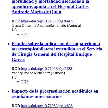
morbilidad y mortalidad asociadas a la
apendicitis aguda en el Hospital Carlos
Andrade Marín de Quito
DOI:
https://doi.org/10.71068/tng26m71
Gema Dioselina Anchundia Talledo (Autor/a)
1-8
PDF
Estudio sobre la aplicación de simpatectomía
toracoscópicabilateral extendida en el Servicio
de Cirugía General del Hospital Enrique
Garcés
DOI:
https://doi.org/10.71068/t0yf5128
Yandry Ponce Menéndez (Autor/a)
1-8
PDF
Impacto de la procrastinación académica en
estudiantes universitarios
DOI:
https://doi.org/10.71068/gjp1z636