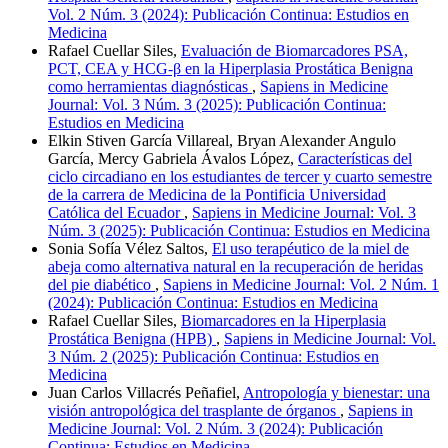
Vol. 2 Núm. 3 (2024): Publicación Continua: Estudios en
Medicina
Rafael Cuellar Siles,
Evaluación de Biomarcadores PSA,
PCT, CEA y HCG-β en la Hiperplasia Prostática Benigna
como herramientas diagnósticas
,
Sapiens in Medicine
Journal: Vol. 3 Núm. 3 (2025): Publicación Continua:
Estudios en Medicina
Elkin Stiven García Villareal, Bryan Alexander Angulo
García, Mercy Gabriela Ávalos López,
Características del
ciclo circadiano en los estudiantes de tercer y cuarto semestre
de la carrera de Medicina de la Pontificia Universidad
Católica del Ecuador
,
Sapiens in Medicine Journal: Vol. 3
Núm. 3 (2025): Publicación Continua: Estudios en Medicina
Sonia Sofía Vélez Saltos,
El uso terapéutico de la miel de
abeja como alternativa natural en la recuperación de heridas
del pie diabético
,
Sapiens in Medicine Journal: Vol. 2 Núm. 1
(2024): Publicación Continua: Estudios en Medicina
Rafael Cuellar Siles,
Biomarcadores en la Hiperplasia
Prostática Benigna (HPB)
,
Sapiens in Medicine Journal: Vol.
3 Núm. 2 (2025): Publicación Continua: Estudios en
Medicina
Juan Carlos Villacrés Peñafiel,
Antropología y bienestar: una
visión antropológica del trasplante de órganos
,
Sapiens in
Medicine Journal: Vol. 2 Núm. 3 (2024): Publicación
Continua: Estudios en Medicina