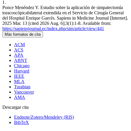
1.
Ponce Menéndez Y. Estudio sobre la aplicación de simpatectomía
toracoscópicabilateral extendida en el Servicio de Cirugía General
del Hospital Enrique Garcés. Sapiens in Medicine Journal [Internet].
2025 Mar. 13 [cited 2026 Aug. 6];3(1):1-8. Available from:
https://sapiensjournal.ec/index.php/sim/article/view/441
Más formatos de cita
ACM
ACS
APA
ABNT
Chicago
Harvard
IEEE
MLA
Turabian
Vancouver
AMA
Descargar cita
Endnote/Zotero/Mendeley (RIS)
BibTeX