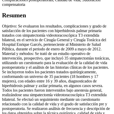
compensatoria
Resumen
Objetivo: Se evaluaron los resultados, complicaciones y grado de
satisfacción de los pacientes con hiperhidrosis palmar primaria
tratados con simpatectomía videotoracoscópica T3 extendida
bilateral, en el servicio de Cirugía General y Cirugía Torácica del
Hospital Enrique Garcés, perteneciente al Ministerio de Salud
Pública, durante el periodo de enero de 2009 a mayo de 2012.
Material y métodos: Se trató de un estudio operativo de
intervención, prospectivo, que incluyó 35 simpatectomías torácicas,
utilizando un cuestionario para la evaluación de la calidad de vida
postoperatoria y el análisis de las historias clínicas de los pacientes.
Se incluyeron todos los pacientes tratados quirúrgicamente,
conformando un universo de 35 pacientes (18 hombres y 17
mujeres), con edades entre 16 y 39 años, diagnosticados de
hiperhidrosis palmar y axilar primaria, en algunos casos severa.
Todos los pacientes fueron intervenidos bajo anestesia general,
realizándose una simpatectomía videotoracoscópica T3 extendida
bilateral. Se efectuó un seguimiento mediante un cuestionario
relacionado con la calidad de vida y el grado de satisfacción pre y
postoperatoria. Se realizaron análisis de frecuencia y descripción de
los datos obtenidos sobre la técnica quirúrgica, calidad de vida y