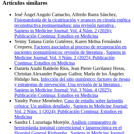
Artículos similares
José Ángel Angulo Camacho, Alfredo Ibarra Sánchez,
Fisiopatología de la cicatrización y avances en cirugía estética
reconstructiva postquemadura: una revisión narrativa
,
Sapiens in Medicine Journal: Vol. 4 Núm. 2 (2026):
Publicación Continua: Estudios en Medicina
Yeimy Tatiana Girón Gutiérrez, Karen Melisa Fernández
Cerquera,
Factores asociados al proceso de recuperación en
pacientes postquirúrgicos: revisión de literatura
,
Sapiens in
Medicine Journal: Vol. 3 Núm. 2 (2025): Publicación
Continua: Estudios en Medicina
Daniela Anahí Baldeón Ríos, Jean Pierre Gavilanez Heras,
Christian Alexander Paguay Gaibor, María de los Ángeles
Hidalgo Jara,
Infección del sitio quirúrgico: factores de riesgo
y estrategias de prevención: Una revisión de la literatura
,
Sapiens in Medicine Journal: Vol. 3 Núm. 4 (2025):
Publicación Continua: Estudios en Medicina
Yandry Ponce Menéndez,
Caso de estudio sobre laringitis
crónica: Un análisis detallado
,
Sapiens in Medicine Journal:
Vol. 2 Núm. 1 (2024): Publicación Continua: Estudios en
Medicina
Sandra I. Luzuriaga Morejón,
Análisis comparativo de
hernioplastia inguinal convencional y laparoscópica en el
Hospital General Riobamba
,
Sapiens in Medicine Journal: