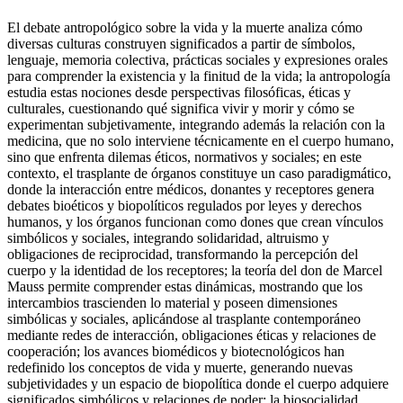
El debate antropológico sobre la vida y la muerte analiza cómo
diversas culturas construyen significados a partir de símbolos,
lenguaje, memoria colectiva, prácticas sociales y expresiones orales
para comprender la existencia y la finitud de la vida; la antropología
estudia estas nociones desde perspectivas filosóficas, éticas y
culturales, cuestionando qué significa vivir y morir y cómo se
experimentan subjetivamente, integrando además la relación con la
medicina, que no solo interviene técnicamente en el cuerpo humano,
sino que enfrenta dilemas éticos, normativos y sociales; en este
contexto, el trasplante de órganos constituye un caso paradigmático,
donde la interacción entre médicos, donantes y receptores genera
debates bioéticos y biopolíticos regulados por leyes y derechos
humanos, y los órganos funcionan como dones que crean vínculos
simbólicos y sociales, integrando solidaridad, altruismo y
obligaciones de reciprocidad, transformando la percepción del
cuerpo y la identidad de los receptores; la teoría del don de Marcel
Mauss permite comprender estas dinámicas, mostrando que los
intercambios trascienden lo material y poseen dimensiones
simbólicas y sociales, aplicándose al trasplante contemporáneo
mediante redes de interacción, obligaciones éticas y relaciones de
cooperación; los avances biomédicos y biotecnológicos han
redefinido los conceptos de vida y muerte, generando nuevas
subjetividades y un espacio de biopolítica donde el cuerpo adquiere
significados simbólicos y relaciones de poder; la biosocialidad