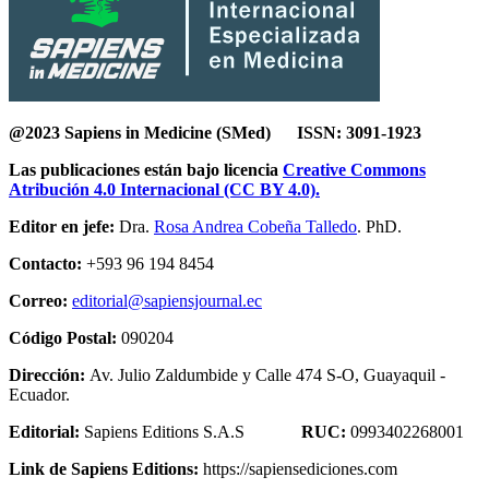
@2023 Sapiens in Medicine (SMed) ISSN: 3091-1923
Las publicaciones están bajo licencia
Creative Commons
Atribución 4.0 Internacional (CC BY 4.0).
Editor en jefe:
Dra.
Rosa Andrea Cobeña Talledo
. PhD.
Contacto:
+593 96 194 8454
Correo:
editorial@sapiensjournal.ec
Código Postal:
090204
Dirección:
Av. Julio Zaldumbide y Calle 474 S-O, Guayaquil -
Ecuador.
Editorial:
Sapiens Editions S.A.S
RUC:
0993402268001
Link de Sapiens Editions:
https://sapiensediciones.com