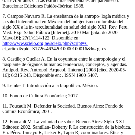
6. Lévi-Strauss C. Las estructuras elementales del parentesco.
Barcelona: Ediciones Paidós-Ibérica; 1988.
7. Campos-Navarro R. La enseñanza de la antropo- logía médica y
la salud intercultural en México: del indigenismo culturalista del
siglo XX a la in- terculturalidad en salud del siglo XXI. Rev. Peru.
Med. Exp. Salud Pública [Internet]. 2010 Mar [cita- do 2020
Mayo16]; 27(1):114-122. Disponible en:
http://www.scielo.org.pe/scielo.php?script=s-
ci_arttext&pid=S1726-46342010000100016&ln- g=es.
8. Castillejo Cuellar A. En la coyuntura entre la antropología y el
trasplante de órganos humanos: tendencias, conceptos, y agendas.
Antipod. Rev. Antropol. Arqueol. [Internet] 2008 [cited 2020-05-
16]; 6:215-243. Disponible en: . ISSN 1900-5407.
9. Lemke T. Introducción a la biopolítica. México:
10. Fondo de Cultura Económica; 2017.
11. Foucault M. Defender la Sociedad. Buenos Aires: Fondo de
Cultura Económica; 2001.
12. Foucault M. La voluntad de saber. Buenos Aires: Siglo XXI
Editores; 2002. Santillan- Doherty P. La construcción de la bioética.
En: Pérez Tamayo R, Lisker R, Tapia R, coordinadores. Ética y