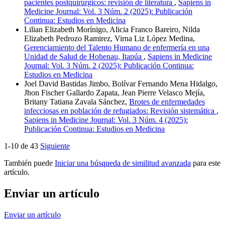
pacientes postquirúrgicos: revisión de literatura
,
Sapiens in
Medicine Journal: Vol. 3 Núm. 2 (2025): Publicación
Continua: Estudios en Medicina
Lilian Elizabeth Morínigo, Alicia Franco Bareiro, Nilda
Elizabeth Pedrozo Ramirez, Virna Liz López Medina,
Gerenciamiento del Talento Humano de enfermería en una
Unidad de Salud de Hohenau, Itapúa
,
Sapiens in Medicine
Journal: Vol. 3 Núm. 2 (2025): Publicación Continua:
Estudios en Medicina
Joel David Bastidas Jimbo, Bolívar Fernando Mena Hidalgo,
Jhon Fischer Gallardo Zapata, Jean Pierre Velasco Mejía,
Britany Tatiana Zavala Sánchez,
Brotes de enfermedades
infecciosas en población de refugiados: Revisión sistemática
,
Sapiens in Medicine Journal: Vol. 3 Núm. 4 (2025):
Publicación Continua: Estudios en Medicina
1-10 de 43
Siguiente
También puede
Iniciar una búsqueda de similitud avanzada
para este
artículo.
Enviar un artículo
Enviar un artículo