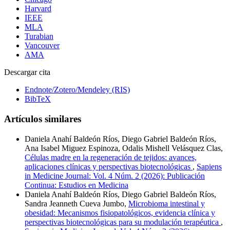
Harvard
IEEE
MLA
Turabian
Vancouver
AMA
Descargar cita
Endnote/Zotero/Mendeley (RIS)
BibTeX
Artículos similares
Daniela Anahí Baldeón Ríos, Diego Gabriel Baldeón Ríos,
Ana Isabel Miguez Espinoza, Odalis Mishell Velásquez Clas,
Células madre en la regeneración de tejidos: avances,
aplicaciones clínicas y perspectivas biotecnológicas
,
Sapiens
in Medicine Journal: Vol. 4 Núm. 2 (2026): Publicación
Continua: Estudios en Medicina
Daniela Anahí Baldeón Ríos, Diego Gabriel Baldeón Ríos,
Sandra Jeanneth Cueva Jumbo,
Microbioma intestinal y
obesidad: Mecanismos fisiopatológicos, evidencia clínica y
perspectivas biotecnológicas para su modulación terapéutica
,