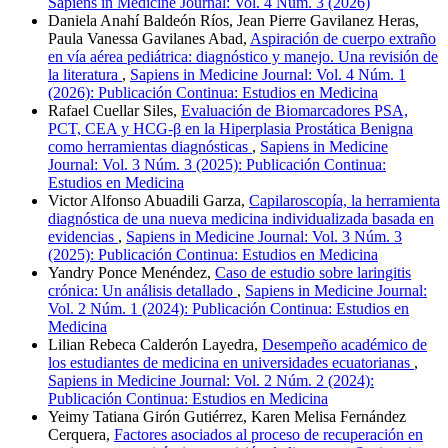
Sapiens in Medicine Journal: Vol. 4 Núm. 3 (2026)
Daniela Anahí Baldeón Ríos, Jean Pierre Gavilanez Heras,
Paula Vanessa Gavilanes Abad,
Aspiración de cuerpo extraño
en vía aérea pediátrica: diagnóstico y manejo. Una revisión de
la literatura
,
Sapiens in Medicine Journal: Vol. 4 Núm. 1
(2026): Publicación Continua: Estudios en Medicina
Rafael Cuellar Siles,
Evaluación de Biomarcadores PSA,
PCT, CEA y HCG-β en la Hiperplasia Prostática Benigna
como herramientas diagnósticas
,
Sapiens in Medicine
Journal: Vol. 3 Núm. 3 (2025): Publicación Continua:
Estudios en Medicina
Victor Alfonso Abuadili Garza,
Capilaroscopía, la herramienta
diagnóstica de una nueva medicina individualizada basada en
evidencias
,
Sapiens in Medicine Journal: Vol. 3 Núm. 3
(2025): Publicación Continua: Estudios en Medicina
Yandry Ponce Menéndez,
Caso de estudio sobre laringitis
crónica: Un análisis detallado
,
Sapiens in Medicine Journal:
Vol. 2 Núm. 1 (2024): Publicación Continua: Estudios en
Medicina
Lilian Rebeca Calderón Layedra,
Desempeño académico de
los estudiantes de medicina en universidades ecuatorianas
,
Sapiens in Medicine Journal: Vol. 2 Núm. 2 (2024):
Publicación Continua: Estudios en Medicina
Yeimy Tatiana Girón Gutiérrez, Karen Melisa Fernández
Cerquera,
Factores asociados al proceso de recuperación en