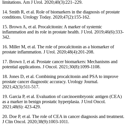
limitations. Am J Urol. 2020;40(3):221–229.
14. Smith R, et al. Role of biomarkers in the diagnosis of prostate
conditions. Urology Today. 2020;47(2):155-162.
15. Brown A, et al. Procalcitonin: A marker of systemic
inflammation and its role in prostate health. J Urol. 2019;46(6):333-
342.
16. Miller M, et al. The role of procalcitonin as a biomarker of
prostate inflammation. J Urol. 2020;48(4):201-208.
17. Brown J, et al. Prostate cancer biomarkers: Mechanisms and
potential applications. J Oncol. 2021;30(8):1099-1108.
18. Jones D, et al. Combining procalcitonin and PSA to improve
prostate cancer diagnostic accuracy. Urology Journal.
2021;42(3):511-517.
19. Garcia P, et al. Evaluation of carcinoembryonic antigen (CEA)
as a marker in benign prostatic hyperplasia. J Urol Oncol.
2021;48(6): 423-429.
20. Doe P, et al. The role of CEA in cancer diagnosis and treatment.
J Clin Oncol. 2020;38(9):1003-1011.