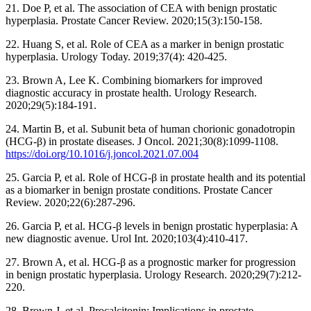
21. Doe P, et al. The association of CEA with benign prostatic
hyperplasia. Prostate Cancer Review. 2020;15(3):150-158.
22. Huang S, et al. Role of CEA as a marker in benign prostatic
hyperplasia. Urology Today. 2019;37(4): 420-425.
23. Brown A, Lee K. Combining biomarkers for improved
diagnostic accuracy in prostate health. Urology Research.
2020;29(5):184-191.
24. Martin B, et al. Subunit beta of human chorionic gonadotropin
(HCG-β) in prostate diseases. J Oncol. 2021;30(8):1099-1108.
https://doi.org/10.1016/j.joncol.2021.07.004
25. Garcia P, et al. Role of HCG-β in prostate health and its potential
as a biomarker in benign prostate conditions. Prostate Cancer
Review. 2020;22(6):287-296.
26. Garcia P, et al. HCG-β levels in benign prostatic hyperplasia: A
new diagnostic avenue. Urol Int. 2020;103(4):410-417.
27. Brown A, et al. HCG-β as a prognostic marker for progression
in benign prostatic hyperplasia. Urology Research. 2020;29(7):212-
220.
28. Brown J, et al. Procalcitonin: Implications in prostate