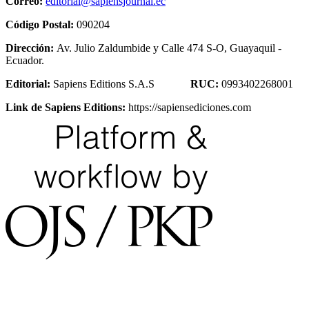
Correo:
editorial@sapiensjournal.ec
Código Postal:
090204
Dirección:
Av. Julio Zaldumbide y Calle 474 S-O, Guayaquil -
Ecuador.
Editorial:
Sapiens Editions S.A.S
RUC:
0993402268001
Link de Sapiens Editions:
https://sapiensediciones.com