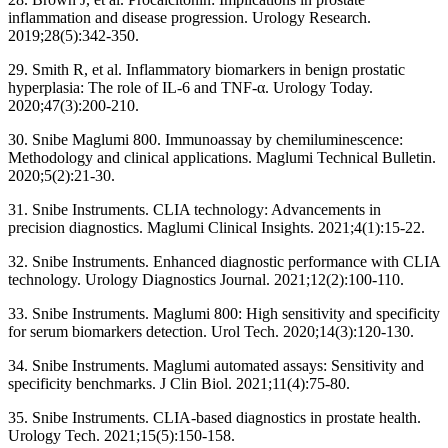
inflammation and disease progression. Urology Research.
2019;28(5):342-350.
29. Smith R, et al. Inflammatory biomarkers in benign prostatic
hyperplasia: The role of IL-6 and TNF-α. Urology Today.
2020;47(3):200-210.
30. Snibe Maglumi 800. Immunoassay by chemiluminescence:
Methodology and clinical applications. Maglumi Technical Bulletin.
2020;5(2):21-30.
31. Snibe Instruments. CLIA technology: Advancements in
precision diagnostics. Maglumi Clinical Insights. 2021;4(1):15-22.
32. Snibe Instruments. Enhanced diagnostic performance with CLIA
technology. Urology Diagnostics Journal. 2021;12(2):100-110.
33. Snibe Instruments. Maglumi 800: High sensitivity and specificity
for serum biomarkers detection. Urol Tech. 2020;14(3):120-130.
34. Snibe Instruments. Maglumi automated assays: Sensitivity and
specificity benchmarks. J Clin Biol. 2021;11(4):75-80.
35. Snibe Instruments. CLIA-based diagnostics in prostate health.
Urology Tech. 2021;15(5):150-158.