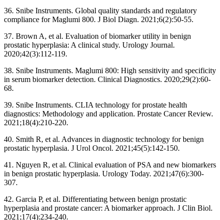
36. Snibe Instruments. Global quality standards and regulatory
compliance for Maglumi 800. J Biol Diagn. 2021;6(2):50-55.
37. Brown A, et al. Evaluation of biomarker utility in benign
prostatic hyperplasia: A clinical study. Urology Journal.
2020;42(3):112-119.
38. Snibe Instruments. Maglumi 800: High sensitivity and specificity
in serum biomarker detection. Clinical Diagnostics. 2020;29(2):60-
68.
39. Snibe Instruments. CLIA technology for prostate health
diagnostics: Methodology and application. Prostate Cancer Review.
2021;18(4):210-220.
40. Smith R, et al. Advances in diagnostic technology for benign
prostatic hyperplasia. J Urol Oncol. 2021;45(5):142-150.
41. Nguyen R, et al. Clinical evaluation of PSA and new biomarkers
in benign prostatic hyperplasia. Urology Today. 2021;47(6):300-
307.
42. Garcia P, et al. Differentiating between benign prostatic
hyperplasia and prostate cancer: A biomarker approach. J Clin Biol.
2021;17(4):234-240.