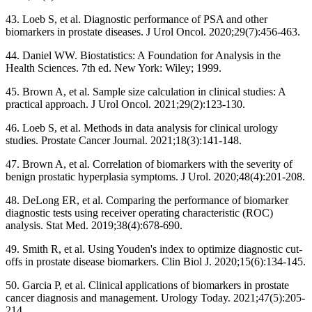
43. Loeb S, et al. Diagnostic performance of PSA and other
biomarkers in prostate diseases. J Urol Oncol. 2020;29(7):456-463.
44. Daniel WW. Biostatistics: A Foundation for Analysis in the
Health Sciences. 7th ed. New York: Wiley; 1999.
45. Brown A, et al. Sample size calculation in clinical studies: A
practical approach. J Urol Oncol. 2021;29(2):123-130.
46. Loeb S, et al. Methods in data analysis for clinical urology
studies. Prostate Cancer Journal. 2021;18(3):141-148.
47. Brown A, et al. Correlation of biomarkers with the severity of
benign prostatic hyperplasia symptoms. J Urol. 2020;48(4):201-208.
48. DeLong ER, et al. Comparing the performance of biomarker
diagnostic tests using receiver operating characteristic (ROC)
analysis. Stat Med. 2019;38(4):678-690.
49. Smith R, et al. Using Youden's index to optimize diagnostic cut-
offs in prostate disease biomarkers. Clin Biol J. 2020;15(6):134-145.
50. Garcia P, et al. Clinical applications of biomarkers in prostate
cancer diagnosis and management. Urology Today. 2021;47(5):205-
214.