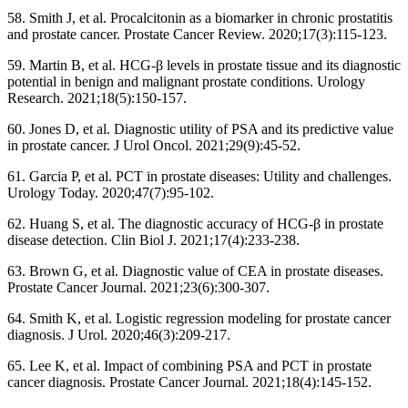
58. Smith J, et al. Procalcitonin as a biomarker in chronic prostatitis
and prostate cancer. Prostate Cancer Review. 2020;17(3):115-123.
59. Martin B, et al. HCG-β levels in prostate tissue and its diagnostic
potential in benign and malignant prostate conditions. Urology
Research. 2021;18(5):150-157.
60. Jones D, et al. Diagnostic utility of PSA and its predictive value
in prostate cancer. J Urol Oncol. 2021;29(9):45-52.
61. Garcia P, et al. PCT in prostate diseases: Utility and challenges.
Urology Today. 2020;47(7):95-102.
62. Huang S, et al. The diagnostic accuracy of HCG-β in prostate
disease detection. Clin Biol J. 2021;17(4):233-238.
63. Brown G, et al. Diagnostic value of CEA in prostate diseases.
Prostate Cancer Journal. 2021;23(6):300-307.
64. Smith K, et al. Logistic regression modeling for prostate cancer
diagnosis. J Urol. 2020;46(3):209-217.
65. Lee K, et al. Impact of combining PSA and PCT in prostate
cancer diagnosis. Prostate Cancer Journal. 2021;18(4):145-152.