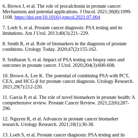
6. Brown J, et al. The role of procalcitonin in prostate cancer:
Mechanisms and potential applications. J Oncol. 2021;30(8):1099-
1108.
https://doi.org/10.1016/j.joncol.2021.07.004
7. Loeb S, et al. Prostate cancer diagnosis: PSA testing and its
limitations. Am J Urol. 2013;40(3):221–229.
8. Smith R, et al. Role of biomarkers in the diagnosis of prostate
conditions. Urology Today. 2020;47(2):155-162.
9. Sridharan S, et al. Impact of PSA testing on biopsy rates and
outcomes in prostate cancer. J Urol. 2020;204(3):600-608.
10. Brown A, Lee K. The potential of combining PSA with PCT,
CEA, and HCG-β for prostate cancer diagnosis. Urology Research.
2021;29(7):212-220.
11. Garcia P, et al. The role of novel biomarkers in prostate health: A
comprehensive review. Prostate Cancer Review. 2021;22(6):287-
296.
12. Nguyen R, et al. Advances in prostate cancer biomarker
research. Urology Research. 2021;18(1):30-38.
13. Loeb S, et al. Prostate cancer diagnosis: PSA testing and its