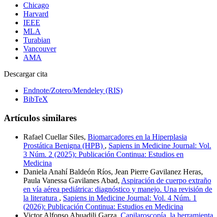
Chicago
Harvard
IEEE
MLA
Turabian
Vancouver
AMA
Descargar cita
Endnote/Zotero/Mendeley (RIS)
BibTeX
Artículos similares
Rafael Cuellar Siles,
Biomarcadores en la Hiperplasia
Prostática Benigna (HPB)
,
Sapiens in Medicine Journal: Vol.
3 Núm. 2 (2025): Publicación Continua: Estudios en
Medicina
Daniela Anahí Baldeón Ríos, Jean Pierre Gavilanez Heras,
Paula Vanessa Gavilanes Abad,
Aspiración de cuerpo extraño
en vía aérea pediátrica: diagnóstico y manejo. Una revisión de
la literatura
,
Sapiens in Medicine Journal: Vol. 4 Núm. 1
(2026): Publicación Continua: Estudios en Medicina
Victor Alfonso Abuadili Garza,
Capilaroscopía, la herramienta