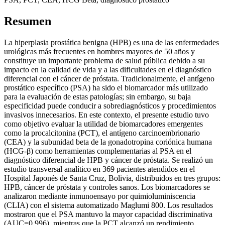
Resumen
La hiperplasia prostática benigna (HPB) es una de las enfermedades
urológicas más frecuentes en hombres mayores de 50 años y
constituye un importante problema de salud pública debido a su
impacto en la calidad de vida y a las dificultades en el diagnóstico
diferencial con el cáncer de próstata. Tradicionalmente, el antígeno
prostático específico (PSA) ha sido el biomarcador más utilizado
para la evaluación de estas patologías; sin embargo, su baja
especificidad puede conducir a sobrediagnósticos y procedimientos
invasivos innecesarios. En este contexto, el presente estudio tuvo
como objetivo evaluar la utilidad de biomarcadores emergentes
como la procalcitonina (PCT), el antígeno carcinoembrionario
(CEA) y la subunidad beta de la gonadotropina coriónica humana
(HCG-β) como herramientas complementarias al PSA en el
diagnóstico diferencial de HPB y cáncer de próstata. Se realizó un
estudio transversal analítico en 369 pacientes atendidos en el
Hospital Japonés de Santa Cruz, Bolivia, distribuidos en tres grupos:
HPB, cáncer de próstata y controles sanos. Los biomarcadores se
analizaron mediante inmunoensayo por quimioluminiscencia
(CLIA) con el sistema automatizado Maglumi 800. Los resultados
mostraron que el PSA mantuvo la mayor capacidad discriminativa
(AUC=0,996), mientras que la PCT alcanzó un rendimiento