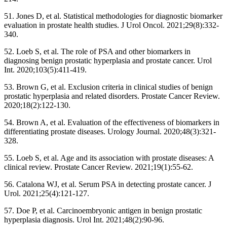
51. Jones D, et al. Statistical methodologies for diagnostic biomarker
evaluation in prostate health studies. J Urol Oncol. 2021;29(8):332-
340.
52. Loeb S, et al. The role of PSA and other biomarkers in
diagnosing benign prostatic hyperplasia and prostate cancer. Urol
Int. 2020;103(5):411-419.
53. Brown G, et al. Exclusion criteria in clinical studies of benign
prostatic hyperplasia and related disorders. Prostate Cancer Review.
2020;18(2):122-130.
54. Brown A, et al. Evaluation of the effectiveness of biomarkers in
differentiating prostate diseases. Urology Journal. 2020;48(3):321-
328.
55. Loeb S, et al. Age and its association with prostate diseases: A
clinical review. Prostate Cancer Review. 2021;19(1):55-62.
56. Catalona WJ, et al. Serum PSA in detecting prostate cancer. J
Urol. 2021;25(4):121-127.
57. Doe P, et al. Carcinoembryonic antigen in benign prostatic
hyperplasia diagnosis. Urol Int. 2021;48(2):90-96.