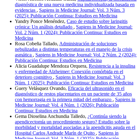
diagnóstica de una nueva medicina individualizada basada en
evidencias
,
Sapiens in Medicine Journal: Vol. 3 Núm. 3
(2025): Publicación Continua: Estudios en Medicina
Yandry Ponce Menéndez,
Caso de estudio sobre laringitis
crónica: Un análisis detallado
,
Sapiens in Medicine Journal:
Vol. 2 Núm. 1 (2024): Publicación Continua: Estudios en
Medicina
Rosa Cobeña Tallado,
Administración de soluciones
nebulizadas a distintas temperaturas en el manejo de la crisis
asmática
,
Sapiens in Medicine Journal: Vol. 2 Núm. 2 (2024):
Publicación Continua: Estudios en Medicina
Alicia Guadalupe Mendoza Orquera,
Resistencia a la insulina
y enfermedad de Alzheimer: Conexión comórbida en el
deterioro cognitivo
,
Sapiens in Medicine Journal: Vol. 3
Núm. 1 (2025): Publicación Continua: Estudios en Medicina
Guery Velásquez Ovando,
Eficacia del ultrasonido en el
diagnóstico de restos placentarios en un paciente de 35 años
con hemorragia en la primera mitad del embarazo
,
Sapiens in
Medicine Journal: Vol. 4 Núm. 1 (2026): Publicación
Continua: Estudios en Medicina
Gema Dioselina Anchundia Talledo,
¿Continúa siendo la
apendicectomía un procedimiento seguro? Estudio sobre la
morbilidad y mortalidad asociadas a la apendicitis aguda en el
Hospital Carlos Andrade Marín de Quito
,
Sapiens in
Medicine Journal: Vol. 3 Núm. 1 (2025): Publicación