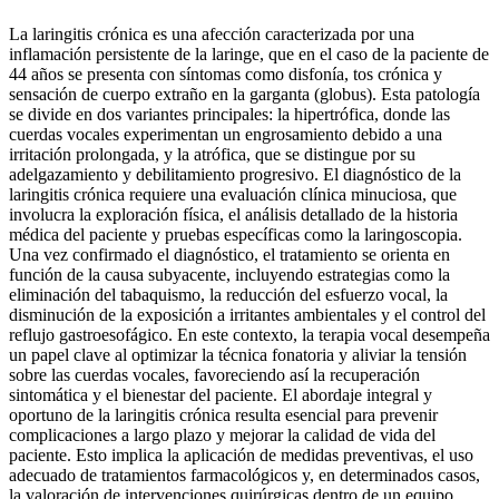
La laringitis crónica es una afección caracterizada por una
inflamación persistente de la laringe, que en el caso de la paciente de
44 años se presenta con síntomas como disfonía, tos crónica y
sensación de cuerpo extraño en la garganta (globus). Esta patología
se divide en dos variantes principales: la hipertrófica, donde las
cuerdas vocales experimentan un engrosamiento debido a una
irritación prolongada, y la atrófica, que se distingue por su
adelgazamiento y debilitamiento progresivo. El diagnóstico de la
laringitis crónica requiere una evaluación clínica minuciosa, que
involucra la exploración física, el análisis detallado de la historia
médica del paciente y pruebas específicas como la laringoscopia.
Una vez confirmado el diagnóstico, el tratamiento se orienta en
función de la causa subyacente, incluyendo estrategias como la
eliminación del tabaquismo, la reducción del esfuerzo vocal, la
disminución de la exposición a irritantes ambientales y el control del
reflujo gastroesofágico. En este contexto, la terapia vocal desempeña
un papel clave al optimizar la técnica fonatoria y aliviar la tensión
sobre las cuerdas vocales, favoreciendo así la recuperación
sintomática y el bienestar del paciente. El abordaje integral y
oportuno de la laringitis crónica resulta esencial para prevenir
complicaciones a largo plazo y mejorar la calidad de vida del
paciente. Esto implica la aplicación de medidas preventivas, el uso
adecuado de tratamientos farmacológicos y, en determinados casos,
la valoración de intervenciones quirúrgicas dentro de un equipo