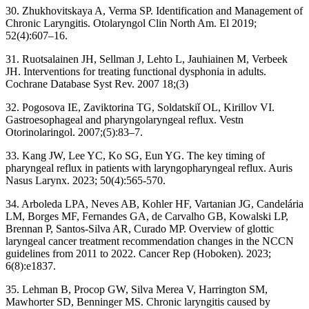
30. Zhukhovitskaya A, Verma SP. Identification and Management of
Chronic Laryngitis. Otolaryngol Clin North Am. El 2019;
52(4):607–16.
31. Ruotsalainen JH, Sellman J, Lehto L, Jauhiainen M, Verbeek
JH. Interventions for treating functional dysphonia in adults.
Cochrane Database Syst Rev. 2007 18;(3)
32. Pogosova IE, Zaviktorina TG, Soldatskiǐ OL, Kirillov VI.
Gastroesophageal and pharyngolaryngeal reflux. Vestn
Otorinolaringol. 2007;(5):83–7.
33. Kang JW, Lee YC, Ko SG, Eun YG. The key timing of
pharyngeal reflux in patients with laryngopharyngeal reflux. Auris
Nasus Larynx. 2023; 50(4):565-570.
34. Arboleda LPA, Neves AB, Kohler HF, Vartanian JG, Candelária
LM, Borges MF, Fernandes GA, de Carvalho GB, Kowalski LP,
Brennan P, Santos-Silva AR, Curado MP. Overview of glottic
laryngeal cancer treatment recommendation changes in the NCCN
guidelines from 2011 to 2022. Cancer Rep (Hoboken). 2023;
6(8):e1837.
35. Lehman B, Procop GW, Silva Merea V, Harrington SM,
Mawhorter SD, Benninger MS. Chronic laryngitis caused by