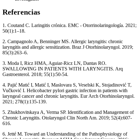
Referencias
1. Coutand C. Laringitis crónica. EMC - Otorrinolaringología. 2021;
50(1):1–18.
2. Campagnolo A, Benninger MS. Allergic laryngitis: chronic
laryngitis and allergic sensitization. Braz J Otorhinolaryngol. 2019;
85(3):263–6.
3. Moda I, Ricz HMA, Aguiar-Ricz LN, Dantas RO.
SWALLOWING IN PATIENTS WITH LARYNGITIS. Arq
Gastroenterol. 2018; 55(1):50-54.
4. Pajić Matić I, Matić I, Maslovara S, Veselski K, Stojadinović T,
Vučković I. Helicobacter pylori gastric infection in patients with
laryngeal cancer and chronic laryngitis. Eur Arch Otorhinolaryngol.
2021; 278(1):135-139.
5. Zhukhovitskaya A, Verma SP. Identification and Management of
Chronic Laryngitis. Otolaryngol Clin North Am. 2019; 52(4):607-
616.
6. Jetté M. Toward an Understanding of the Pathophysiology of