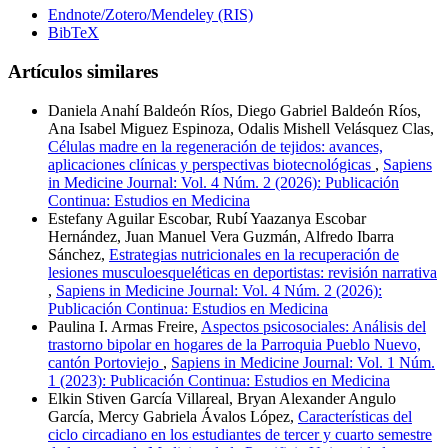
Endnote/Zotero/Mendeley (RIS)
BibTeX
Artículos similares
Daniela Anahí Baldeón Ríos, Diego Gabriel Baldeón Ríos,
Ana Isabel Miguez Espinoza, Odalis Mishell Velásquez Clas,
Células madre en la regeneración de tejidos: avances,
aplicaciones clínicas y perspectivas biotecnológicas
,
Sapiens
in Medicine Journal: Vol. 4 Núm. 2 (2026): Publicación
Continua: Estudios en Medicina
Estefany Aguilar Escobar, Rubí Yaazanya Escobar
Hernández, Juan Manuel Vera Guzmán, Alfredo Ibarra
Sánchez,
Estrategias nutricionales en la recuperación de
lesiones musculoesqueléticas en deportistas: revisión narrativa
,
Sapiens in Medicine Journal: Vol. 4 Núm. 2 (2026):
Publicación Continua: Estudios en Medicina
Paulina I. Armas Freire,
Aspectos psicosociales: Análisis del
trastorno bipolar en hogares de la Parroquia Pueblo Nuevo,
cantón Portoviejo
,
Sapiens in Medicine Journal: Vol. 1 Núm.
1 (2023): Publicación Continua: Estudios en Medicina
Elkin Stiven García Villareal, Bryan Alexander Angulo
García, Mercy Gabriela Ávalos López,
Características del
ciclo circadiano en los estudiantes de tercer y cuarto semestre