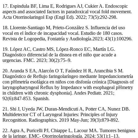
17. Espindula BF, Lima E, Rodrigues AJ, Cukier A. Endoscopic
aspects and associated factors in paradoxical vocal fold movement.
Acta Otorrinolaringol Esp (Engl Ed). 2022; 73(5):292-298.
18. Llorente-Santiago M, Prieto-González S. Influencia del uso
vocal en el índice de incapacidad vocal. Estudio de 180 casos.
Revista de Logopedia, Foniatría y Audiología.2023; 43(1):100296.
19. López AC, Castro MS, López-Ronco EC, Martín LG.
Diagnóstico diferencial de la disnea en el niño que acude a
urgencias. FMC. 2023; 30(2):75–9.
20. Aranda S EA, Alarcón O T, Faúndez H R, Arancibia S M.
Diagnóstico de Reflujo faringolaríngeo mediante Impedanciometría
con pHmetría esofágica en niños con disfonía crónica [Diagnosis of
laryngopharyngeal Reflux by Impedance with esophageal pHmetry
in children with chronic dysphonia]. Andes Pediatr. 2021;
92(6):847-853. Spanish.
21. Shi J, Uyeda JW, Duran-Mendicuti A, Potter CA, Nunez DB.
Multidetector CT of Laryngeal Injuries: Principles of Injury
Recognition. Radiographics. 2019 May-Jun; 39(3):879-892.
22. Agra A, Puricelli PJ, Chiappe L, Lacour MA. Tumores benignos
de la laringe. EMC- Otorrinolaringología. 2024; 53(1):1–13.