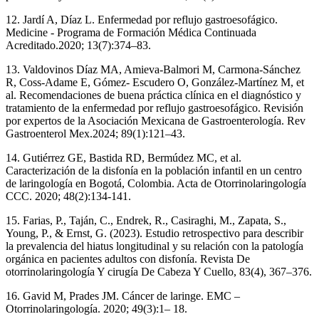
12. Jardí A, Díaz L. Enfermedad por reflujo gastroesofágico.
Medicine - Programa de Formación Médica Continuada
Acreditado.2020; 13(7):374–83.
13. Valdovinos Díaz MA, Amieva-Balmori M, Carmona-Sánchez
R, Coss-Adame E, Gómez- Escudero O, González-Martínez M, et
al. Recomendaciones de buena práctica clínica en el diagnóstico y
tratamiento de la enfermedad por reflujo gastroesofágico. Revisión
por expertos de la Asociación Mexicana de Gastroenterología. Rev
Gastroenterol Mex.2024; 89(1):121–43.
14. Gutiérrez GE, Bastida RD, Bermúdez MC, et al.
Caracterización de la disfonía en la población infantil en un centro
de laringología en Bogotá, Colombia. Acta de Otorrinolaringología
CCC. 2020; 48(2):134-141.
15. Farias, P., Taján, C., Endrek, R., Casiraghi, M., Zapata, S.,
Young, P., & Ernst, G. (2023). Estudio retrospectivo para describir
la prevalencia del hiatus longitudinal y su relación con la patología
orgánica en pacientes adultos con disfonía. Revista De
otorrinolaringología Y cirugía De Cabeza Y Cuello, 83(4), 367–376.
16. Gavid M, Prades JM. Cáncer de laringe. EMC –
Otorrinolaringología. 2020; 49(3):1– 18.