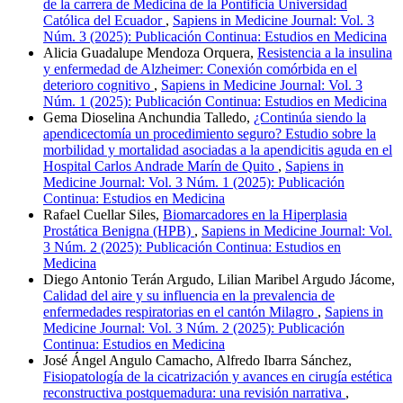
de la carrera de Medicina de la Pontificia Universidad
Católica del Ecuador
,
Sapiens in Medicine Journal: Vol. 3
Núm. 3 (2025): Publicación Continua: Estudios en Medicina
Alicia Guadalupe Mendoza Orquera,
Resistencia a la insulina
y enfermedad de Alzheimer: Conexión comórbida en el
deterioro cognitivo
,
Sapiens in Medicine Journal: Vol. 3
Núm. 1 (2025): Publicación Continua: Estudios en Medicina
Gema Dioselina Anchundia Talledo,
¿Continúa siendo la
apendicectomía un procedimiento seguro? Estudio sobre la
morbilidad y mortalidad asociadas a la apendicitis aguda en el
Hospital Carlos Andrade Marín de Quito
,
Sapiens in
Medicine Journal: Vol. 3 Núm. 1 (2025): Publicación
Continua: Estudios en Medicina
Rafael Cuellar Siles,
Biomarcadores en la Hiperplasia
Prostática Benigna (HPB)
,
Sapiens in Medicine Journal: Vol.
3 Núm. 2 (2025): Publicación Continua: Estudios en
Medicina
Diego Antonio Terán Argudo, Lilian Maribel Argudo Jácome,
Calidad del aire y su influencia en la prevalencia de
enfermedades respiratorias en el cantón Milagro
,
Sapiens in
Medicine Journal: Vol. 3 Núm. 2 (2025): Publicación
Continua: Estudios en Medicina
José Ángel Angulo Camacho, Alfredo Ibarra Sánchez,
Fisiopatología de la cicatrización y avances en cirugía estética
reconstructiva postquemadura: una revisión narrativa
,