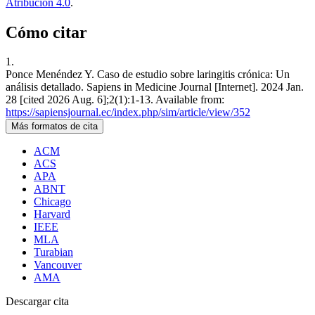
Atribución 4.0
.
Cómo citar
1.
Ponce Menéndez Y. Caso de estudio sobre laringitis crónica: Un
análisis detallado. Sapiens in Medicine Journal [Internet]. 2024 Jan.
28 [cited 2026 Aug. 6];2(1):1-13. Available from:
https://sapiensjournal.ec/index.php/sim/article/view/352
Más formatos de cita
ACM
ACS
APA
ABNT
Chicago
Harvard
IEEE
MLA
Turabian
Vancouver
AMA
Descargar cita