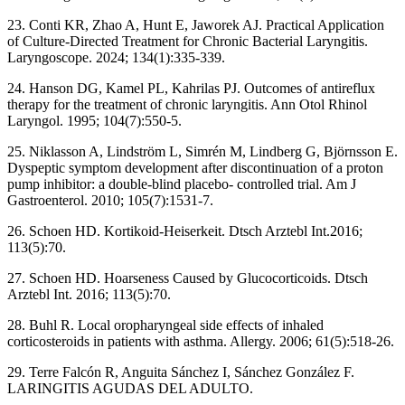
23. Conti KR, Zhao A, Hunt E, Jaworek AJ. Practical Application
of Culture-Directed Treatment for Chronic Bacterial Laryngitis.
Laryngoscope. 2024; 134(1):335-339.
24. Hanson DG, Kamel PL, Kahrilas PJ. Outcomes of antireflux
therapy for the treatment of chronic laryngitis. Ann Otol Rhinol
Laryngol. 1995; 104(7):550-5.
25. Niklasson A, Lindström L, Simrén M, Lindberg G, Björnsson E.
Dyspeptic symptom development after discontinuation of a proton
pump inhibitor: a double-blind placebo- controlled trial. Am J
Gastroenterol. 2010; 105(7):1531-7.
26. Schoen HD. Kortikoid-Heiserkeit. Dtsch Arztebl Int.2016;
113(5):70.
27. Schoen HD. Hoarseness Caused by Glucocorticoids. Dtsch
Arztebl Int. 2016; 113(5):70.
28. Buhl R. Local oropharyngeal side effects of inhaled
corticosteroids in patients with asthma. Allergy. 2006; 61(5):518-26.
29. Terre Falcón R, Anguita Sánchez I, Sánchez González F.
LARINGITIS AGUDAS DEL ADULTO.