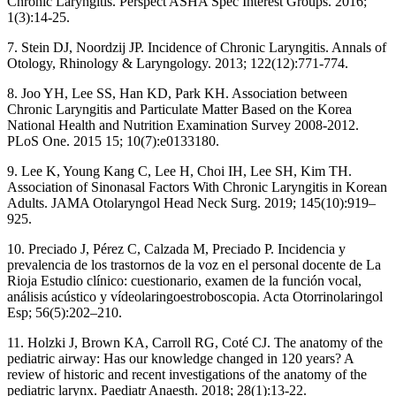
Chronic Laryngitis. Perspect ASHA Spec Interest Groups. 2016;
1(3):14-25.
7. Stein DJ, Noordzij JP. Incidence of Chronic Laryngitis. Annals of
Otology, Rhinology & Laryngology. 2013; 122(12):771-774.
8. Joo YH, Lee SS, Han KD, Park KH. Association between
Chronic Laryngitis and Particulate Matter Based on the Korea
National Health and Nutrition Examination Survey 2008-2012.
PLoS One. 2015 15; 10(7):e0133180.
9. Lee K, Young Kang C, Lee H, Choi IH, Lee SH, Kim TH.
Association of Sinonasal Factors With Chronic Laryngitis in Korean
Adults. JAMA Otolaryngol Head Neck Surg. 2019; 145(10):919–
925.
10. Preciado J, Pérez C, Calzada M, Preciado P. Incidencia y
prevalencia de los trastornos de la voz en el personal docente de La
Rioja Estudio clínico: cuestionario, examen de la función vocal,
análisis acústico y vídeolaringoestroboscopia. Acta Otorrinolaringol
Esp; 56(5):202–210.
11. Holzki J, Brown KA, Carroll RG, Coté CJ. The anatomy of the
pediatric airway: Has our knowledge changed in 120 years? A
review of historic and recent investigations of the anatomy of the
pediatric larynx. Paediatr Anaesth. 2018; 28(1):13-22.