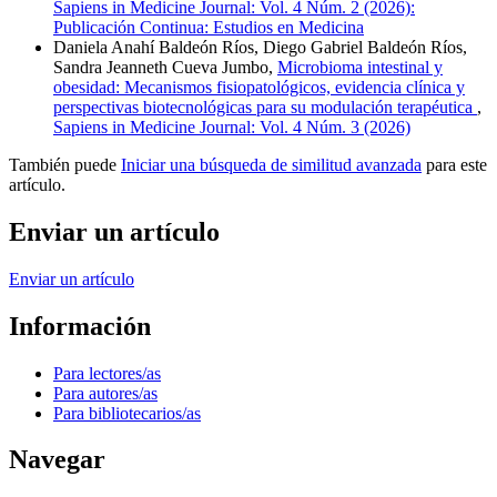
Sapiens in Medicine Journal: Vol. 4 Núm. 2 (2026):
Publicación Continua: Estudios en Medicina
Daniela Anahí Baldeón Ríos, Diego Gabriel Baldeón Ríos,
Sandra Jeanneth Cueva Jumbo,
Microbioma intestinal y
obesidad: Mecanismos fisiopatológicos, evidencia clínica y
perspectivas biotecnológicas para su modulación terapéutica
,
Sapiens in Medicine Journal: Vol. 4 Núm. 3 (2026)
También puede
Iniciar una búsqueda de similitud avanzada
para este
artículo.
Enviar un artículo
Enviar un artículo
Información
Para lectores/as
Para autores/as
Para bibliotecarios/as
Navegar