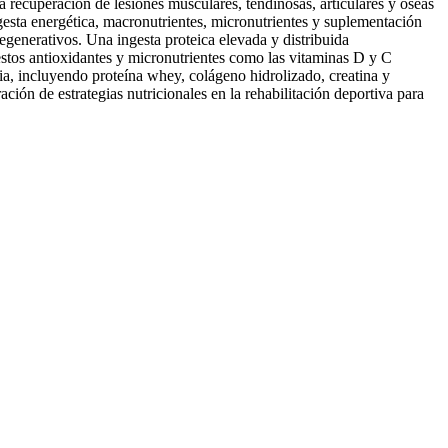
n la recuperación de lesiones musculares, tendinosas, articulares y óseas
ngesta energética, macronutrientes, micronutrientes y suplementación
regenerativos. Una ingesta proteica elevada y distribuida
stos antioxidantes y micronutrientes como las vitaminas D y C
ia, incluyendo proteína whey, colágeno hidrolizado, creatina y
ción de estrategias nutricionales en la rehabilitación deportiva para