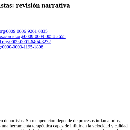
stas: revisión narrativa
d.org/0009-0006-9261-0835
ps://orcid.org/0009-0009-0054-2655
cid.org/0009-0001-6404-3232
org/0000-0003-1195-1808
en deportistas. Su recuperación depende de procesos inflamatorios,
una herramienta terapéutica capaz de influir en la velocidad y calidad