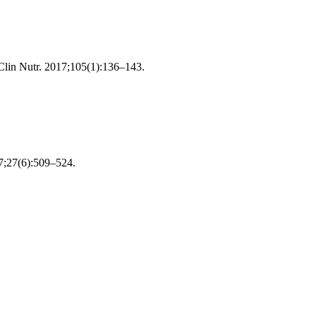
 Clin Nutr. 2017;105(1):136–143.
17;27(6):509–524.