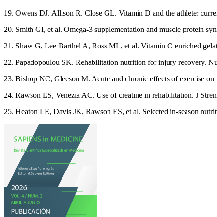
19. Owens DJ, Allison R, Close GL. Vitamin D and the athlete: curren
20. Smith GI, et al. Omega-3 supplementation and muscle protein syn
21. Shaw G, Lee-Barthel A, Ross ML, et al. Vitamin C-enriched gelat
22. Papadopoulou SK. Rehabilitation nutrition for injury recovery. Nu
23. Bishop NC, Gleeson M. Acute and chronic effects of exercise on
24. Rawson ES, Venezia AC. Use of creatine in rehabilitation. J Str
25. Heaton LE, Davis JK, Rawson ES, et al. Selected in-season nutrit