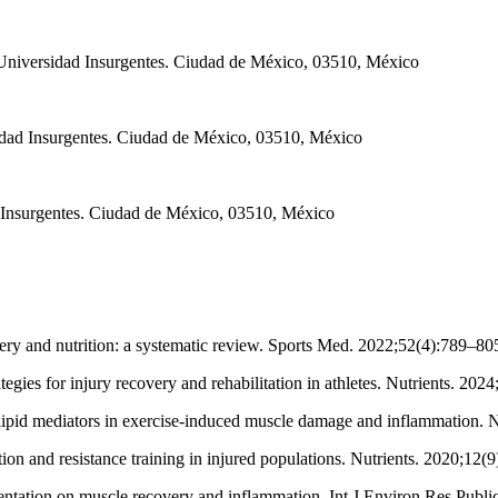
Universidad Insurgentes. Ciudad de México, 03510, México
dad Insurgentes. Ciudad de México, 03510, México
d Insurgentes. Ciudad de México, 03510, México
ry and nutrition: a systematic review. Sports Med. 2022;52(4):789–80
ies for injury recovery and rehabilitation in athletes. Nutrients. 2024
ipid mediators in exercise-induced muscle damage and inflammation. N
 and resistance training in injured populations. Nutrients. 2020;12(9
mentation on muscle recovery and inflammation. Int J Environ Res Publ