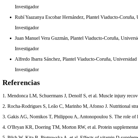
Investigador
Rubí Yaazanya Escobar Hernández, Plantel Viaducto-Coruña, 
Investigador
Juan Manuel Vera Guzmán, Plantel Viaducto-Coruña, Universi
Investigador
Alfredo Ibarra Sánchez, Plantel Viaducto-Coruña, Universida
Investigador
Referencias
1. Mendonca LM, Schuermans J, Denolf S, et al. Muscle injury recove
2. Rocha-Rodrigues S, Leão C, Marinho M, Afonso J. Nutritional strateg
3. Gakis AG, Nomikos T, Philippou A, Antonopoulou S. The role of l
4. O'Bryan KR, Doering TM, Morton RW, et al. Protein supplementation
5. Pilch W, Kita B, Piotrowska A, et al. Effects of vitamin D supple