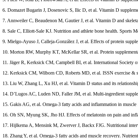
6. Domazet Bugarin J, Dosenovic S, Ilic D, et al. Vitamin D suppleme
7. Annweiler C, Beaudenon M, Gautier J, et al. Vitamin D and skeleta
8. Sale C, Elliott-Sale KJ. Nutrition and athlete bone health. Sports
9. Mielgo-Ayuso J, Calleja-González J, et al. Effects of protein sup
10. Morton RW, Murphy KT, McKellar SR, et al. Protein supplementa
11. Jäger R, Kerksick CM, Campbell BI, et al. International Society of
12. Kerksick CM, Wilborn CD, Roberts MD, et al. ISSN exercise & spo
13. Liu W, Zhang L, Xu HJ, et al. Vitamin D status and its relationsh
14. D’Lugos AC, Luden ND, Faller JM, et al. Multi-ingredient supple
15. Gakis AG, et al. Omega-3 fatty acids and inflammation in muscle 
16. Oh SN, Myung SK, Jho HJ. Effects of melatonin on pain and infl
17. Hijlkema A, Mensink M, Zwerver J, Backx FJG. Nutritional inter
18. Zhang Y, et al. Omega-3 fatty acids and muscle recovery. Nutrien