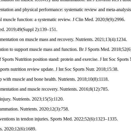
ntation and physical performance: systematic review and meta-analysis
l muscle function: a systematic review. J Clin Med. 2020;9(9):2996.
 Med. 2019;49(Suppl 2):139–151.
plementation on muscle mass and recovery. Nutrients. 2021;13(4):1234.
tion to support muscle mass and function. Br J Sports Med. 2018;52(
 Sports Nutrition position stand: protein and exercise. J Int Soc Sports
rts nutrition review update. J Int Soc Sports Nutr. 2018;15:38.
ip with muscle and bone health. Nutrients. 2018;10(8):1118.
mentation and muscle recovery. Nutrients. 2016;8(12):785.
injury. Nutrients. 2023;15(5):1120.
ammation. Nutrients. 2020;12(3):758.
ventions in tendon injuries. Sports Med. 2022;52(6):1323–1335.
ts. 2020;12(6):1689.