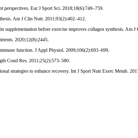
t perspectives. Eur J Sport Sci. 2018;18(6):749–759.
thesis. Am J Clin Nutr. 2011;93(2):402–412.
in supplementation before exercise improves collagen synthesis. Am J
trients. 2020;12(8):2445.
 immune function. J Appl Physiol. 2009;106(2):693–699.
ength Cond Res. 2011;25(2):573–580.
ional strategies to enhance recovery. Int J Sport Nutr Exerc Metab. 20