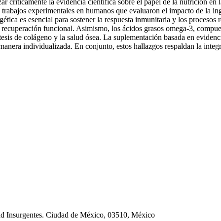
izar críticamente la evidencia científica sobre el papel de la nutrición e
s y trabajos experimentales en humanos que evaluaron el impacto de la i
ética es esencial para sostener la respuesta inmunitaria y los procesos 
a recuperación funcional. Asimismo, los ácidos grasos omega-3, compue
tesis de colágeno y la salud ósea. La suplementación basada en evidenc
anera individualizada. En conjunto, estos hallazgos respaldan la integra
dad Insurgentes. Ciudad de México, 03510, México