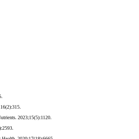
5.
;16(2):315.
utrients. 2023;15(5):1120.
):2593.
ic Health. 2020;17(18):6665.