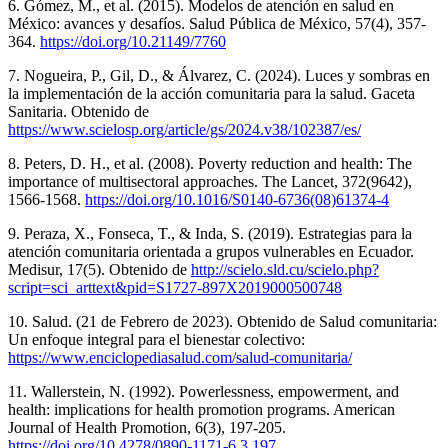
6. Gómez, M., et al. (2015). Modelos de atención en salud en
México: avances y desafíos. Salud Pública de México, 57(4), 357-
364.
https://doi.org/10.21149/7760
7. Nogueira, P., Gil, D., & Álvarez, C. (2024). Luces y sombras en
la implementación de la acción comunitaria para la salud. Gaceta
Sanitaria. Obtenido de
https://www.scielosp.org/article/gs/2024.v38/102387/es/
8. Peters, D. H., et al. (2008). Poverty reduction and health: The
importance of multisectoral approaches. The Lancet, 372(9642),
1566-1568.
https://doi.org/10.1016/S0140-6736(08)61374-4
9. Peraza, X., Fonseca, T., & Inda, S. (2019). Estrategias para la
atención comunitaria orientada a grupos vulnerables en Ecuador.
Medisur, 17(5). Obtenido de
http://scielo.sld.cu/scielo.php?
script=sci_arttext&pid=S1727-897X2019000500748
10. Salud. (21 de Febrero de 2023). Obtenido de Salud comunitaria:
Un enfoque integral para el bienestar colectivo:
https://www.enciclopediasalud.com/salud-comunitaria/
11. Wallerstein, N. (1992). Powerlessness, empowerment, and
health: implications for health promotion programs. American
Journal of Health Promotion, 6(3), 197-205.
https://doi.org/10.4278/0890-1171-6.3.197