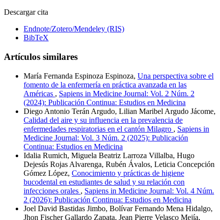
Descargar cita
Endnote/Zotero/Mendeley (RIS)
BibTeX
Artículos similares
María Fernanda Espinoza Espinoza,
Una perspectiva sobre el
fomento de la enfermería en práctica avanzada en las
Américas
,
Sapiens in Medicine Journal: Vol. 2 Núm. 2
(2024): Publicación Continua: Estudios en Medicina
Diego Antonio Terán Argudo, Lilian Maribel Argudo Jácome,
Calidad del aire y su influencia en la prevalencia de
enfermedades respiratorias en el cantón Milagro
,
Sapiens in
Medicine Journal: Vol. 3 Núm. 2 (2025): Publicación
Continua: Estudios en Medicina
Idalia Rumich, Miguela Beatriz Larroza Villalba, Hugo
Dejesús Rojas Alvarenga, Rubén Ávalos, Leticia Concepción
Gómez López,
Conocimiento y prácticas de higiene
bucodental en estudiantes de salud y su relación con
infecciones orales
,
Sapiens in Medicine Journal: Vol. 4 Núm.
2 (2026): Publicación Continua: Estudios en Medicina
Joel David Bastidas Jimbo, Bolívar Fernando Mena Hidalgo,
Jhon Fischer Gallardo Zapata, Jean Pierre Velasco Mejía,