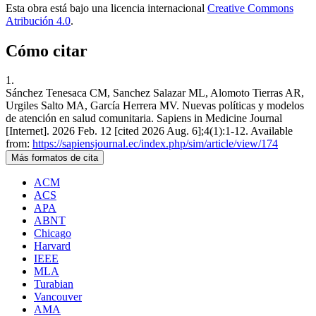
Esta obra está bajo una licencia internacional
Creative Commons
Atribución 4.0
.
Cómo citar
1.
Sánchez Tenesaca CM, Sanchez Salazar ML, Alomoto Tierras AR,
Urgiles Salto MA, García Herrera MV. Nuevas políticas y modelos
de atención en salud comunitaria. Sapiens in Medicine Journal
[Internet]. 2026 Feb. 12 [cited 2026 Aug. 6];4(1):1-12. Available
from:
https://sapiensjournal.ec/index.php/sim/article/view/174
Más formatos de cita
ACM
ACS
APA
ABNT
Chicago
Harvard
IEEE
MLA
Turabian
Vancouver
AMA