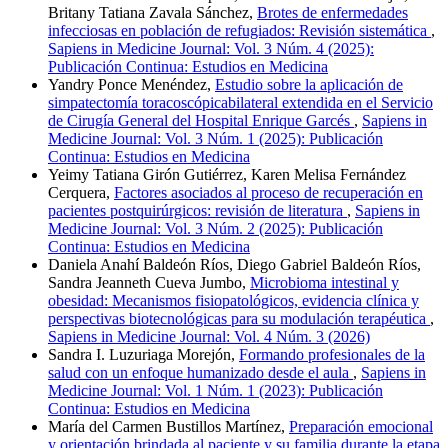
Britany Tatiana Zavala Sánchez,
Brotes de enfermedades
infecciosas en población de refugiados: Revisión sistemática
,
Sapiens in Medicine Journal: Vol. 3 Núm. 4 (2025):
Publicación Continua: Estudios en Medicina
Yandry Ponce Menéndez,
Estudio sobre la aplicación de
simpatectomía toracoscópicabilateral extendida en el Servicio
de Cirugía General del Hospital Enrique Garcés
,
Sapiens in
Medicine Journal: Vol. 3 Núm. 1 (2025): Publicación
Continua: Estudios en Medicina
Yeimy Tatiana Girón Gutiérrez, Karen Melisa Fernández
Cerquera,
Factores asociados al proceso de recuperación en
pacientes postquirúrgicos: revisión de literatura
,
Sapiens in
Medicine Journal: Vol. 3 Núm. 2 (2025): Publicación
Continua: Estudios en Medicina
Daniela Anahí Baldeón Ríos, Diego Gabriel Baldeón Ríos,
Sandra Jeanneth Cueva Jumbo,
Microbioma intestinal y
obesidad: Mecanismos fisiopatológicos, evidencia clínica y
perspectivas biotecnológicas para su modulación terapéutica
,
Sapiens in Medicine Journal: Vol. 4 Núm. 3 (2026)
Sandra I. Luzuriaga Morejón,
Formando profesionales de la
salud con un enfoque humanizado desde el aula
,
Sapiens in
Medicine Journal: Vol. 1 Núm. 1 (2023): Publicación
Continua: Estudios en Medicina
María del Carmen Bustillos Martínez,
Preparación emocional
y orientación brindada al paciente y su familia durante la etapa