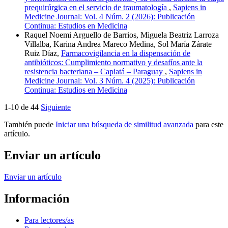
prequirúrgica en el servicio de traumatología
,
Sapiens in
Medicine Journal: Vol. 4 Núm. 2 (2026): Publicación
Continua: Estudios en Medicina
Raquel Noemi Arguello de Barrios, Miguela Beatriz Larroza
Villalba, Karina Andrea Mareco Medina, Sol María Zárate
Ruiz Díaz,
Farmacovigilancia en la dispensación de
antibióticos: Cumplimiento normativo y desafíos ante la
resistencia bacteriana – Capiatá – Paraguay
,
Sapiens in
Medicine Journal: Vol. 3 Núm. 4 (2025): Publicación
Continua: Estudios en Medicina
1-10 de 44
Siguiente
También puede
Iniciar una búsqueda de similitud avanzada
para este
artículo.
Enviar un artículo
Enviar un artículo
Información
Para lectores/as