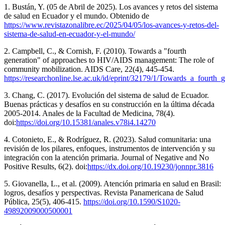
1. Bustán, Y. (05 de Abril de 2025). Los avances y retos del sistema
de salud en Ecuador y el mundo. Obtenido de
https://www.revistazonalibre.ec/2025/04/05/los-avances-y-retos-del-
sistema-de-salud-en-ecuador-y-el-mundo/
2. Campbell, C., & Cornish, F. (2010). Towards a "fourth
generation" of approaches to HIV/AIDS management: The role of
community mobilization. AIDS Care, 22(4), 445-454.
https://researchonline.lse.ac.uk/id/eprint/32179/1/Towards_a_fo
3. Chang, C. (2017). Evolución del sistema de salud de Ecuador.
Buenas prácticas y desafíos en su construcción en la última década
2005-2014. Anales de la Facultad de Medicina, 78(4).
doi:
https://doi.org/10.15381/anales.v78i4.14270
4. Cotonieto, E., & Rodríguez, R. (2023). Salud comunitaria: una
revisión de los pilares, enfoques, instrumentos de intervención y su
integración con la atención primaria. Journal of Negative and No
Positive Results, 6(2). doi:
https://dx.doi.org/10.19230/jonnpr.3816
5. Giovanella, L., et al. (2009). Atención primaria en salud en Brasil:
logros, desafíos y perspectivas. Revista Panamericana de Salud
Pública, 25(5), 406-415.
https://doi.org/10.1590/S1020-
49892009000500001