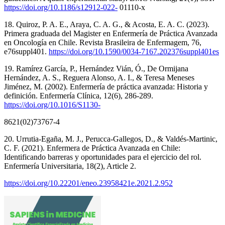
https://doi.org/10.1186/s12912-022-
01110-x
18. Quiroz, P. A. E., Araya, C. A. G., & Acosta, E. A. C. (2023).
Primera graduada del Magister en Enfermería de Práctica Avanzada
en Oncología en Chile. Revista Brasileira de Enfermagem, 76,
e76suppl401.
https://doi.org/10.1590/0034-7167.202376suppl401es
19. Ramírez García, P., Hernández Vián, Ó., De Ormijana
Hernández, A. S., Reguera Alonso, A. I., & Teresa Meneses
Jiménez, M. (2002). Enfermería de práctica avanzada: Historia y
definición. Enfermería Clínica, 12(6), 286-289.
https://doi.org/10.1016/S1130-
8621(02)73767-4
20. Urrutia-Egaña, M. J., Perucca-Gallegos, D., & Valdés-Martinic,
C. F. (2021). Enfermera de Práctica Avanzada en Chile:
Identificando barreras y oportunidades para el ejercicio del rol.
Enfermería Universitaria, 18(2), Article 2.
https://doi.org/10.22201/eneo.23958421e.2021.2.952