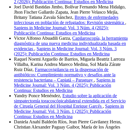
2 (2026): Publicación Continua: Estudios en Medicina
Joel David Bastidas Jimbo, Bolívar Fernando Mena Hidalgo,
Jhon Fischer Gallardo Zapata, Jean Pierre Velasco Mejía,
Britany Tatiana Zavala Sánchez,
Brotes de enfermedades
infecciosas en población de refugiados: Revisión sistemática
,
Sapiens in Medicine Journal: Vol. 3 Núm. 4 (2025):
Publicación Continua: Estudios en Medicina
Victor Alfonso Abuadili Garza,
Capilaroscopía, la herramienta
diagnóstica de una nueva medicina individualizada basada en
evidencias
,
Sapiens in Medicine Journal: Vol. 3 Núm. 3
(2025): Publicación Continua: Estudios en Medicina
Raquel Noemi Arguello de Barrios, Miguela Beatriz Larroza
Villalba, Karina Andrea Mareco Medina, Sol María Zárate
Ruiz Díaz,
Farmacovigilancia en la dispensación de
antibióticos: Cumplimiento normativo y desafíos ante la
resistencia bacteriana – Capiatá – Paraguay
,
Sapiens in
Medicine Journal: Vol. 3 Núm. 4 (2025): Publicación
Continua: Estudios en Medicina
Yandry Ponce Menéndez,
Estudio sobre la aplicación de
simpatectomía toracoscópicabilateral extendida en el Servicio
de Cirugía General del Hospital Enrique Garcés
,
Sapiens in
Medicine Journal: Vol. 3 Núm. 1 (2025): Publicación
Continua: Estudios en Medicina
Daniela Anahí Baldeón Ríos, Jean Pierre Gavilanez Heras,
Christian Alexander Paguay Gaibor, María de los Ángeles