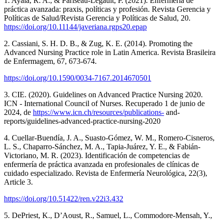
1. Ayala, R. A., & Pariseau-Legault, P. (2021). Enfermería de
práctica avanzada: praxis, políticas y profesión. Revista Gerencia y
Políticas de Salud/Revista Gerencia y Políticas de Salud, 20.
https://doi.org/10.11144/javeriana.rgps20.epap
2. Cassiani, S. H. D. B., & Zug, K. E. (2014). Promoting the
Advanced Nursing Practice role in Latin America. Revista Brasileira
de Enfermagem, 67, 673-674.
https://doi.org/10.1590/0034-7167.2014670501
3. CIE. (2020). Guidelines on Advanced Practice Nursing 2020.
ICN - International Council of Nurses. Recuperado 1 de junio de
2024, de
https://www.icn.ch/resources/publications-
and-
reports/guidelines-advanced-practice-nursing-2020
4. Cuellar-Buendía, J. A., Suasto-Gómez, W. M., Romero-Cisneros,
L. S., Chaparro-Sánchez, M. A., Tapia-Juárez, Y. E., & Fabián-
Victoriano, M. R. (2023). Identificación de competencias de
enfermería de práctica avanzada en profesionales de clínicas de
cuidado especializado. Revista de Enfermería Neurológica, 22(3),
Article 3.
https://doi.org/10.51422/ren.v22i3.432
5. DePriest, K., D’Aoust, R., Samuel, L., Commodore-Mensah, Y.,