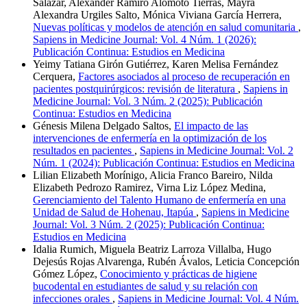
Salazar, Alexander Ramiro Alomoto Tierras, Mayra
Alexandra Urgiles Salto, Mónica Viviana García Herrera,
Nuevas políticas y modelos de atención en salud comunitaria
,
Sapiens in Medicine Journal: Vol. 4 Núm. 1 (2026):
Publicación Continua: Estudios en Medicina
Yeimy Tatiana Girón Gutiérrez, Karen Melisa Fernández
Cerquera,
Factores asociados al proceso de recuperación en
pacientes postquirúrgicos: revisión de literatura
,
Sapiens in
Medicine Journal: Vol. 3 Núm. 2 (2025): Publicación
Continua: Estudios en Medicina
Génesis Milena Delgado Saltos,
El impacto de las
intervenciones de enfermería en la optimización de los
resultados en pacientes
,
Sapiens in Medicine Journal: Vol. 2
Núm. 1 (2024): Publicación Continua: Estudios en Medicina
Lilian Elizabeth Morínigo, Alicia Franco Bareiro, Nilda
Elizabeth Pedrozo Ramirez, Virna Liz López Medina,
Gerenciamiento del Talento Humano de enfermería en una
Unidad de Salud de Hohenau, Itapúa
,
Sapiens in Medicine
Journal: Vol. 3 Núm. 2 (2025): Publicación Continua:
Estudios en Medicina
Idalia Rumich, Miguela Beatriz Larroza Villalba, Hugo
Dejesús Rojas Alvarenga, Rubén Ávalos, Leticia Concepción
Gómez López,
Conocimiento y prácticas de higiene
bucodental en estudiantes de salud y su relación con
infecciones orales
,
Sapiens in Medicine Journal: Vol. 4 Núm.