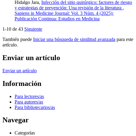
Hidalgo Jara,
Infección del sitio quirúrgico: factores de riesgo
y estrategias de prevención: Una revisión de la literatura
,
Sapiens in Medicine Journal: Vol. 3 Núm. 4 (2025):
Publicación Continua: Estudios en Medicina
1-10 de 43
Siguiente
También puede
Iniciar una búsqueda de similitud avanzada
para este
artículo.
Enviar un artículo
Enviar un artículo
Información
Para lectores/as
Para autores/as
Para bibliotecarios/as
Navegar
Categorías