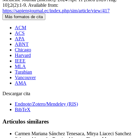
10];2(2):1-9. Available from:
https://sapiensjournal.ec/index.php/sim/article/view/417
Más formatos de cita
ACM
ACS
APA
ABNT
Chicago
Harvard
IEEE
MLA
Turabian
Vancouver
AMA
Descargar cita
Endnote/Zotero/Mendeley (RIS)
BibTeX
Artículos similares
Carmen Mariana Sánchez Tenesaca, Mirya Liaceci Sanchez