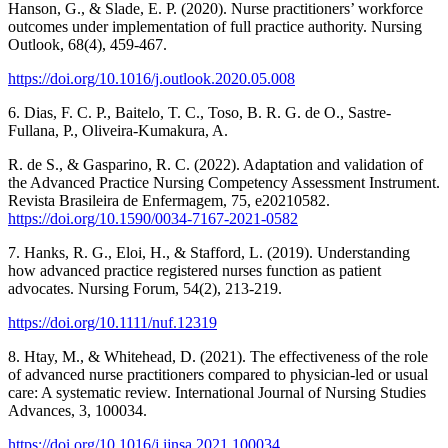
Hanson, G., & Slade, E. P. (2020). Nurse practitioners’ workforce
outcomes under implementation of full practice authority. Nursing
Outlook, 68(4), 459-467.
https://doi.org/10.1016/j.outlook.2020.05.008
6. Dias, F. C. P., Baitelo, T. C., Toso, B. R. G. de O., Sastre-
Fullana, P., Oliveira-Kumakura, A.
R. de S., & Gasparino, R. C. (2022). Adaptation and validation of
the Advanced Practice Nursing Competency Assessment Instrument.
Revista Brasileira de Enfermagem, 75, e20210582.
https://doi.org/10.1590/0034-7167-2021-0582
7. Hanks, R. G., Eloi, H., & Stafford, L. (2019). Understanding
how advanced practice registered nurses function as patient
advocates. Nursing Forum, 54(2), 213-219.
https://doi.org/10.1111/nuf.12319
8. Htay, M., & Whitehead, D. (2021). The effectiveness of the role
of advanced nurse practitioners compared to physician-led or usual
care: A systematic review. International Journal of Nursing Studies
Advances, 3, 100034.
https://doi.org/10.1016/j.ijnsa.2021.100034