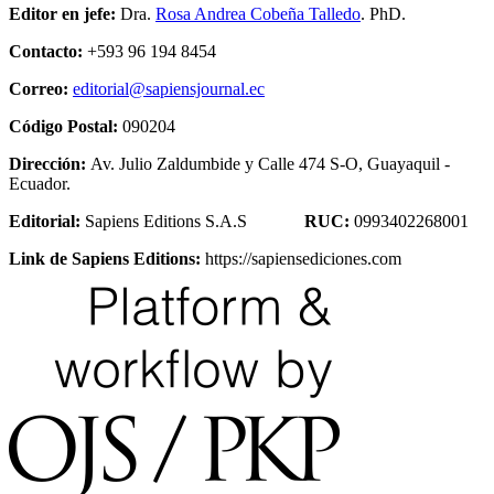
Editor en jefe:
Dra.
Rosa Andrea Cobeña Talledo
. PhD.
Contacto:
+593 96 194 8454
Correo:
editorial@sapiensjournal.ec
Código Postal:
090204
Dirección:
Av. Julio Zaldumbide y Calle 474 S-O, Guayaquil -
Ecuador.
Editorial:
Sapiens Editions S.A.S
RUC:
0993402268001
Link de Sapiens Editions:
https://sapiensediciones.com