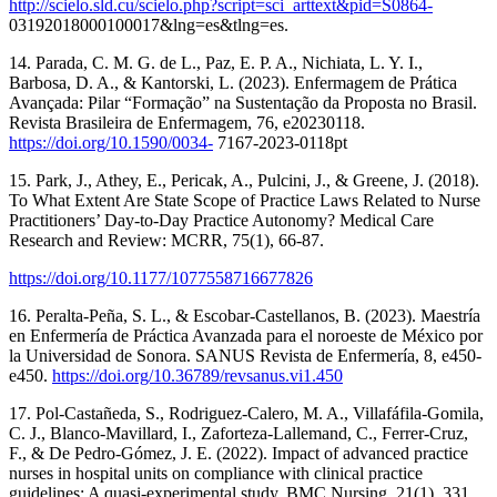
http://scielo.sld.cu/scielo.php?script=sci_arttext&pid=S0864-
03192018000100017&lng=es&tlng=es.
14. Parada, C. M. G. de L., Paz, E. P. A., Nichiata, L. Y. I.,
Barbosa, D. A., & Kantorski, L. (2023). Enfermagem de Prática
Avançada: Pilar “Formação” na Sustentação da Proposta no Brasil.
Revista Brasileira de Enfermagem, 76, e20230118.
https://doi.org/10.1590/0034-
7167-2023-0118pt
15. Park, J., Athey, E., Pericak, A., Pulcini, J., & Greene, J. (2018).
To What Extent Are State Scope of Practice Laws Related to Nurse
Practitioners’ Day-to-Day Practice Autonomy? Medical Care
Research and Review: MCRR, 75(1), 66-87.
https://doi.org/10.1177/1077558716677826
16. Peralta-Peña, S. L., & Escobar-Castellanos, B. (2023). Maestría
en Enfermería de Práctica Avanzada para el noroeste de México por
la Universidad de Sonora. SANUS Revista de Enfermería, 8, e450-
e450.
https://doi.org/10.36789/revsanus.vi1.450
17. Pol-Castañeda, S., Rodriguez-Calero, M. A., Villafáfila-Gomila,
C. J., Blanco-Mavillard, I., Zaforteza-Lallemand, C., Ferrer-Cruz,
F., & De Pedro-Gómez, J. E. (2022). Impact of advanced practice
nurses in hospital units on compliance with clinical practice
guidelines: A quasi-experimental study. BMC Nursing, 21(1), 331.