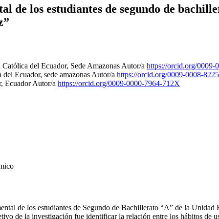
al de los estudiantes de segundo de bachill
z”
d Católica del Ecuador, Sede Amazonas
Autor/a
https://orcid.org/0009
ca del Ecuador, sede amazonas
Autor/a
https://orcid.org/0009-0008-822
r, Ecuador
Autor/a
https://orcid.org/0009-0000-7964-712X
émico
 mental de los estudiantes de Segundo de Bachillerato “A” de la Unida
 de la investigación fue identificar la relación entre los hábitos de us