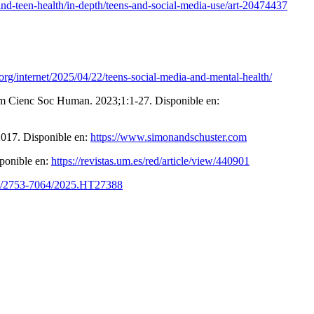
and-teen-health/in-depth/teens-and-social-media-use/art-20474437
rg/internet/2025/04/22/teens-social-media-and-mental-health/
roam Cienc Soc Human. 2023;1:1-27. Disponible en:
2017. Disponible en:
https://www.simonandschuster.com
sponible en:
https://revistas.um.es/red/article/view/440901
254/2753-7064/2025.HT27388