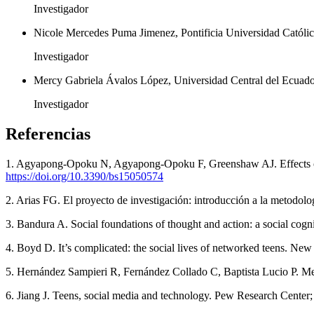
Investigador
Nicole Mercedes Puma Jimenez, Pontificia Universidad Católi
Investigador
Mercy Gabriela Ávalos López, Universidad Central del Ecuado
Investigador
Referencias
1. Agyapong-Opoku N, Agyapong-Opoku F, Greenshaw AJ. Effects of s
https://doi.org/10.3390/bs15050574
2. Arias FG. El proyecto de investigación: introducción a la metodolo
3. Bandura A. Social foundations of thought and action: a social cogn
4. Boyd D. It’s complicated: the social lives of networked teens. Ne
5. Hernández Sampieri R, Fernández Collado C, Baptista Lucio P. Me
6. Jiang J. Teens, social media and technology. Pew Research Center