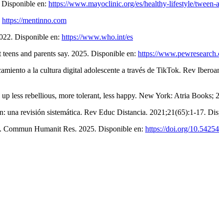
. Disponible en:
https://www.mayoclinic.org/es/healthy-lifestyle/tween-
:
https://mentinno.com
2022. Disponible en:
https://www.who.int/es
 teens and parents say. 2025. Disponible en:
https://www.pewresearch.o
ercamiento a la cultura digital adolescente a través de TikTok. Rev Ibe
p less rebellious, more tolerant, less happy. New York: Atria Books; 
n: una revisión sistemática. Rev Educ Distancia. 2021;21(65):1-17. Di
lth. Commun Humanit Res. 2025. Disponible en:
https://doi.org/10.54