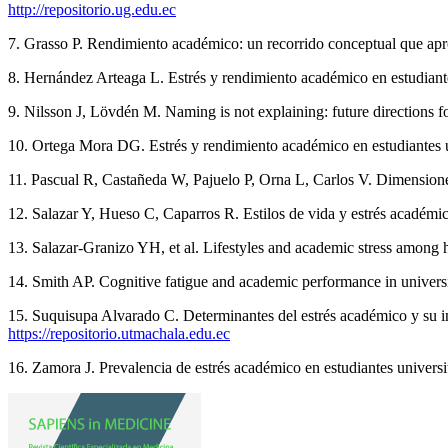
http://repositorio.ug.edu.ec
7. Grasso P. Rendimiento académico: un recorrido conceptual que apr
8. Hernández Arteaga L. Estrés y rendimiento académico en estudiante
9. Nilsson J, Lövdén M. Naming is not explaining: future directions f
10. Ortega Mora DG. Estrés y rendimiento académico en estudiantes un
11. Pascual R, Castañeda W, Pajuelo P, Orna L, Carlos V. Dimension
12. Salazar Y, Hueso C, Caparros R. Estilos de vida y estrés académic
13. Salazar-Granizo YH, et al. Lifestyles and academic stress among 
14. Smith AP. Cognitive fatigue and academic performance in univers
15. Suquisupa Alvarado C. Determinantes del estrés académico y su im
https://repositorio.utmachala.edu.ec
16. Zamora J. Prevalencia de estrés académico en estudiantes univer