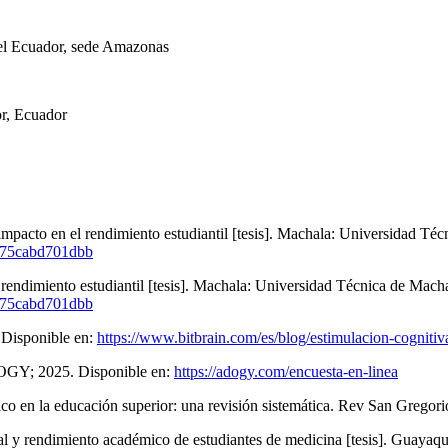
Del Ecuador, sede Amazonas
r, Ecuador
pacto en el rendimiento estudiantil [tesis]. Machala: Universidad Téc
8-75cabd701dbb
 rendimiento estudiantil [tesis]. Machala: Universidad Técnica de Mach
8-75cabd701dbb
. Disponible en:
https://www.bitbrain.com/es/blog/estimulacion-cognitiv
ADOGY; 2025. Disponible en:
https://adogy.com/encuesta-en-linea
o en la educación superior: una revisión sistemática. Rev San Gregori
al y rendimiento académico de estudiantes de medicina [tesis]. Guayaq