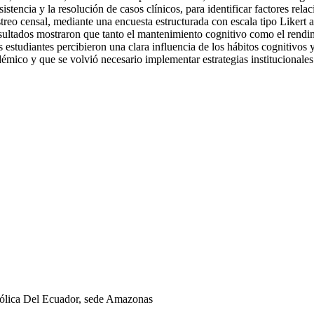
istencia y la resolución de casos clínicos, para identificar factores rel
streo censal, mediante una encuesta estructurada con escala tipo Likert a
 resultados mostraron que tanto el mantenimiento cognitivo como el ren
s estudiantes percibieron una clara influencia de los hábitos cognitivo
mico y que se volvió necesario implementar estrategias institucionales 
tólica Del Ecuador, sede Amazonas