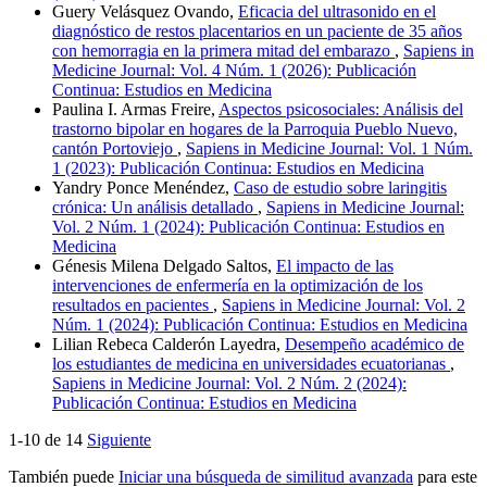
Guery Velásquez Ovando,
Eficacia del ultrasonido en el
diagnóstico de restos placentarios en un paciente de 35 años
con hemorragia en la primera mitad del embarazo
,
Sapiens in
Medicine Journal: Vol. 4 Núm. 1 (2026): Publicación
Continua: Estudios en Medicina
Paulina I. Armas Freire,
Aspectos psicosociales: Análisis del
trastorno bipolar en hogares de la Parroquia Pueblo Nuevo,
cantón Portoviejo
,
Sapiens in Medicine Journal: Vol. 1 Núm.
1 (2023): Publicación Continua: Estudios en Medicina
Yandry Ponce Menéndez,
Caso de estudio sobre laringitis
crónica: Un análisis detallado
,
Sapiens in Medicine Journal:
Vol. 2 Núm. 1 (2024): Publicación Continua: Estudios en
Medicina
Génesis Milena Delgado Saltos,
El impacto de las
intervenciones de enfermería en la optimización de los
resultados en pacientes
,
Sapiens in Medicine Journal: Vol. 2
Núm. 1 (2024): Publicación Continua: Estudios en Medicina
Lilian Rebeca Calderón Layedra,
Desempeño académico de
los estudiantes de medicina en universidades ecuatorianas
,
Sapiens in Medicine Journal: Vol. 2 Núm. 2 (2024):
Publicación Continua: Estudios en Medicina
1-10 de 14
Siguiente
También puede
Iniciar una búsqueda de similitud avanzada
para este