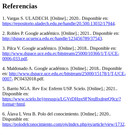
Referencias
1. Vargas S. ULADECH. [Online].; 2020.. Disponible en:
https://repositorio.uladech.edu.pe/handle/20.500.13032/17944
.
2. Robles P. Google académico. [Online].; 2021.. Disponible en:
http://dspace.ucuenca.edu.ec/handle/123456789/37543
.
3. Pilca V. Google académico. [Online].; 2018.. Disponible en:
http://www.dspace.uce.edu.ec/bitstream/25000/10366/1/T-UCE-
0006-033.pdf
.
4. Maldonado A. Google académico. [Online].; 2018.. Disponible
en:
http://www.dspace.uce.edu.ec/bitstream/25000/15178/1/T-UCE-
0007-
PC0432018.pdf.
5. Barrio NGA. Rev Esc Enferm USP. Scielo. [Online].; 2021..
Disponible en:
https://www.scielo.br/j/reeusp/a/LGVrDHpx9FNrqBxdrgrQ9cz/?
format=html
.
6. Álava I, Vera B. Polo del conocimiento. [Online].; 2020..
Disponible en:
https://polodelconocimiento.com/ojs/index.php/es/article/view/1732
.