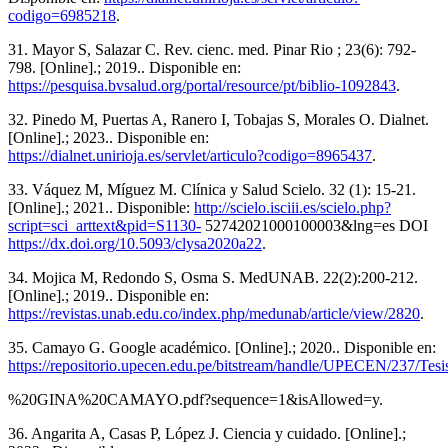
codigo=6985218
.
31. Mayor S, Salazar C. Rev. cienc. med. Pinar Rio ; 23(6): 792-
798. [Online].; 2019.. Disponible en:
https://pesquisa.bvsalud.org/portal/resource/pt/biblio-1092843
.
32. Pinedo M, Puertas A, Ranero I, Tobajas S, Morales O. Dialnet.
[Online].; 2023.. Disponible en:
https://dialnet.unirioja.es/servlet/articulo?codigo=8965437
.
33. Váquez M, Míguez M. Clínica y Salud Scielo. 32 (1): 15-21.
[Online].; 2021.. Disponible:
http://scielo.isciii.es/scielo.php?
script=sci_arttext&pid=S1130-
52742021000100003&lng=es DOI
https://dx.doi.org/10.5093/clysa2020a22
.
34. Mojica M, Redondo S, Osma S. MedUNAB. 22(2):200-212.
[Online].; 2019.. Disponible en:
https://revistas.unab.edu.co/index.php/medunab/article/view/2820
.
35. Camayo G. Google académico. [Online].; 2020.. Disponible en:
https://repositorio.upecen.edu.pe/bitstream/handle/UPECEN/237/Tes
%20GINA%20CAMAYO.pdf?sequence=1&isAllowed=y.
36. Angarita A, Casas P, López J. Ciencia y cuidado. [Online].;