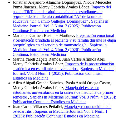
Jonathan Alejandro Almache Domínguez, Nicole Mercedes
Puma Jimenez, Mercy Gabriela Ávalos López,
Impacto del
uso de TikTok en la salud mental de los estudiantes de
segundo de bachillerato contabilidad “A” de la unidad
educativa “Dr. Camilo Gallegos Domínguez”
,
Sapiens in
Medicine Journal: Vol. 3 Núm. 3 (2025): Publicación
Continua: Estudios en Medicina
María del Carmen Bustillos Martínez,
Preparación emocional
y orientación brindada al paciente y su familia durante la etapa
prequirúrgica en el servicio de traumatología
,
Sapiens in
Medicine Journal: Vol. 4 Núm. 2 (2026): Publicación
Continua: Estudios en Medicina
Martha Yareli Zapata Ramos, Juan Carlos Armijos Abril,
Mercy Gabriela Ávalos López,
Impacto de la procrastinación
académica en estudiantes universitarios
,
Sapiens in Medicine
Journal: Vol. 3 Núm. 1 (2025): Publicación Continua:
Estudios en Medicina
Ailen Abigail Granda Sánchez, Paola Anahí Ortega Castro,
Mercy Gabriela Ávalos López,
Manejo del estrés en
estudiantes universitarios en la carrera de medicina de primer
semestre
,
Sapiens in Medicine Journal: Vol. 3 Núm. 4 (2025):
Publicación Continua: Estudios en Medicina
Juan Carlos Villacrés Peñafiel,
Manejo y recuperación de la
osteoartritis
,
Sapiens in Medicine Journal: Vol. 1 Núm. 1
(2023): Publicación Continua: Estudios en Medicina