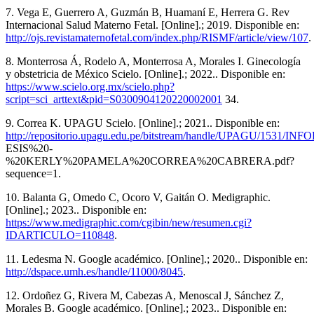
7. Vega E, Guerrero A, Guzmán B, Huamaní E, Herrera G. Rev
Internacional Salud Materno Fetal. [Online].; 2019. Disponible en:
http://ojs.revistamaternofetal.com/index.php/RISMF/article/view/107
.
8. Monterrosa Á, Rodelo A, Monterrosa A, Morales I. Ginecología
y obstetricia de México Scielo. [Online].; 2022.. Disponible en:
https://www.scielo.org.mx/scielo.php?
script=sci_arttext&pid=S0300904120220002001
34.
9. Correa K. UPAGU Scielo. [Online].; 2021.. Disponible en:
http://repositorio.upagu.edu.pe/bitstream/handle/UPAGU/1531
ESIS%20-
%20KERLY%20PAMELA%20CORREA%20CABRERA.pdf?
sequence=1.
10. Balanta G, Omedo C, Ocoro V, Gaitán O. Medigraphic.
[Online].; 2023.. Disponible en:
https://www.medigraphic.com/cgibin/new/resumen.cgi?
IDARTICULO=110848
.
11. Ledesma N. Google académico. [Online].; 2020.. Disponible en:
http://dspace.umh.es/handle/11000/8045
.
12. Ordoñez G, Rivera M, Cabezas A, Menoscal J, Sánchez Z,
Morales B. Google académico. [Online].; 2023.. Disponible en: