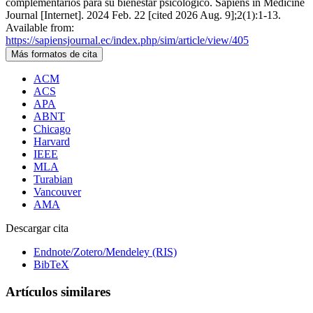
complementarios para su bienestar psicológico. Sapiens in Medicine
Journal [Internet]. 2024 Feb. 22 [cited 2026 Aug. 9];2(1):1-13.
Available from:
https://sapiensjournal.ec/index.php/sim/article/view/405
Más formatos de cita
ACM
ACS
APA
ABNT
Chicago
Harvard
IEEE
MLA
Turabian
Vancouver
AMA
Descargar cita
Endnote/Zotero/Mendeley (RIS)
BibTeX
Artículos similares