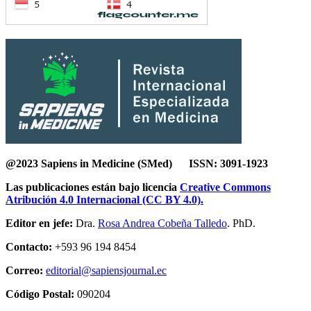
@2023 Sapiens in Medicine (SMed) ISSN: 3091-1923
Las publicaciones están bajo licencia
Creative Commons
Atribución 4.0 Internacional (CC BY 4.0).
Editor en jefe:
Dra.
Rosa Andrea Cobeña Talledo
. PhD.
Contacto:
+593 96 194 8454
Correo:
editorial@sapiensjournal.ec
Código Postal:
090204