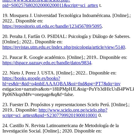
pid=S002576802020000200011&script=sci_arttex
t.
19. Mosquera J. Universidad Tecnológica Indoaméricana. [Online].;
2022.. Disponible en:
https://repositorio.uti.edu.ec/handle/123456789/5095
.
20. Peralta J, Farfán O. PSIDIAL: Psicología y Diálogo de Saberes.
[Online].; 2022.. Disponible en:
https://revistas.utm.edu.ec/index.php/psicologia/article/view/5140
.
21. Paucar R. Google académico. [Online].; 2019.. Disponible en:
https://dspace.uazuay.edu.ec/handle/datos/9834
.
22. Nieto J, Perez J. USTA. [Online].; 2022.. Disponible en:
https://books.google.es/books?
hl=es&lr=&id=o4mbEAAAQBAJ&oi=fnd&pg=PT7&dq=inv
estigacion+narrativa&ots=18IiPMpHJL&sig=PuYb3dHlcUsB4PW
Pp06NkqnM#v=onepage&q&f=false.
23. Fuester D. Propósitos y representaciones Scielo Perú. [Online].;
2019.. Disponible:
http://www.scielo.org.pe/scielo.php?
script=sci_arttext&pid=S23077999201900010001
0.
24. Castillo N. Revista Latinoamericana de Metodología de la
Investigación Social. [Online].; 2020. Disponible en: