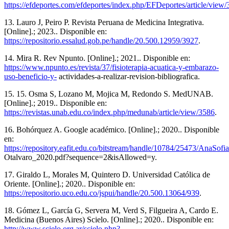
https://efdeportes.com/efdeportes/index.php/EFDeportes/article/view
13. Lauro J, Peiro P. Revista Peruana de Medicina Integrativa.
[Online].; 2023.. Disponible en:
https://repositorio.essalud.gob.pe/handle/20.500.12959/3927
.
14. Mira R. Rev Npunto. [Online].; 2021.. Disponible en:
https://www.npunto.es/revista/37/fisioterapia-acuatica-y-embarazo-
uso-beneficio-y-
actividades-a-realizar-revision-bibliografica.
15. 15. Osma S, Lozano M, Mojica M, Redondo S. MedUNAB.
[Online].; 2019.. Disponible en:
https://revistas.unab.edu.co/index.php/medunab/article/view/3586
.
16. Bohórquez A. Google académico. [Online].; 2020.. Disponible
en:
https://repository.eafit.edu.co/bitstream/handle/10784/25473/AnaSof
Otalvaro_2020.pdf?sequence=2&isAllowed=y.
17. Giraldo L, Morales M, Quintero D. Universidad Católica de
Oriente. [Online].; 2020.. Disponible en:
https://repositorio.uco.edu.co/jspui/handle/20.500.13064/939
.
18. Gómez L, García G, Servera M, Verd S, Filgueira A, Cardo E.
Medicina (Buenos Aires) Scielo. [Online].; 2020.. Disponible en:
http://www.scielo.org.ar/scielo.php?