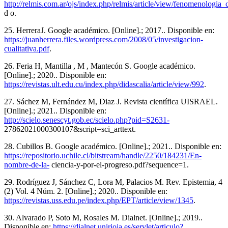
http://relmis.com.ar/ojs/index.php/relmis/article/view/fenomenologi
d o.
25. HerreraJ. Google académico. [Online].; 2017.. Disponible en:
https://juanherrera.files.wordpress.com/2008/05/investigacion-
cualitativa.pdf
.
26. Feria H, Mantilla , M , Mantecón S. Google académico.
[Online].; 2020.. Disponible en:
https://revistas.ult.edu.cu/index.php/didascalia/article/view/992
.
27. Sáchez M, Fernández M, Diaz J. Revista científica UISRAEL.
[Online].; 2021.. Disponible en:
http://scielo.senescyt.gob.ec/scielo.php?pid=S2631-
27862021000300107&script=sci_arttext.
28. Cubillos B. Google académico. [Online].; 2021.. Disponible en:
https://repositorio.uchile.cl/bitstream/handle/2250/184231/En-
nombre-de-la-
ciencia-y-por-el-progreso.pdf?sequence=1.
29. Rodríguez J, Sánchez C, Lora M, Palacios M. Rev. Epistemia, 4
(2) Vol. 4 Núm. 2. [Online].; 2020.. Disponible en:
https://revistas.uss.edu.pe/index.php/EPT/article/view/1345
.
30. Alvarado P, Soto M, Rosales M. Dialnet. [Online].; 2019..
Disponible en:
https://dialnet.unirioja.es/servlet/articulo?