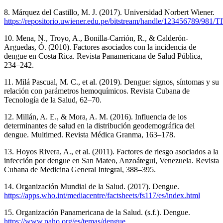
8. Márquez del Castillo, M. J. (2017). Universidad Norbert Wiener.
https://repositorio.uwiener.edu.pe/bitstream/handle/123456789
10. Mena, N., Troyo, A., Bonilla-Carrión, R., & Calderón-
Arguedas, Ó. (2010). Factores asociados con la incidencia de
dengue en Costa Rica. Revista Panamericana de Salud Pública,
234–242.
11. Milá Pascual, M. C., et al. (2019). Dengue: signos, síntomas y su
relación con parámetros hemoquímicos. Revista Cubana de
Tecnología de la Salud, 62–70.
12. Millán, A. E., & Mora, A. M. (2016). Influencia de los
determinantes de salud en la distribución geodemográfica del
dengue. Multimed. Revista Médica Granma, 163–178.
13. Hoyos Rivera, A., et al. (2011). Factores de riesgo asociados a la
infección por dengue en San Mateo, Anzoátegui, Venezuela. Revista
Cubana de Medicina General Integral, 388–395.
14. Organización Mundial de la Salud. (2017). Dengue.
https://apps.who.int/mediacentre/factsheets/fs117/es/index.html
15. Organización Panamericana de la Salud. (s.f.). Dengue.
https://www.paho.org/es/temas/dengue