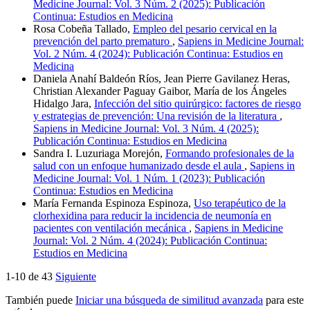
Medicine Journal: Vol. 3 Núm. 2 (2025): Publicación
Continua: Estudios en Medicina
Rosa Cobeña Tallado,
Empleo del pesario cervical en la
prevención del parto prematuro
,
Sapiens in Medicine Journal:
Vol. 2 Núm. 4 (2024): Publicación Continua: Estudios en
Medicina
Daniela Anahí Baldeón Ríos, Jean Pierre Gavilanez Heras,
Christian Alexander Paguay Gaibor, María de los Ángeles
Hidalgo Jara,
Infección del sitio quirúrgico: factores de riesgo
y estrategias de prevención: Una revisión de la literatura
,
Sapiens in Medicine Journal: Vol. 3 Núm. 4 (2025):
Publicación Continua: Estudios en Medicina
Sandra I. Luzuriaga Morejón,
Formando profesionales de la
salud con un enfoque humanizado desde el aula
,
Sapiens in
Medicine Journal: Vol. 1 Núm. 1 (2023): Publicación
Continua: Estudios en Medicina
María Fernanda Espinoza Espinoza,
Uso terapéutico de la
clorhexidina para reducir la incidencia de neumonía en
pacientes con ventilación mecánica
,
Sapiens in Medicine
Journal: Vol. 2 Núm. 4 (2024): Publicación Continua:
Estudios en Medicina
1-10 de 43
Siguiente
También puede
Iniciar una búsqueda de similitud avanzada
para este