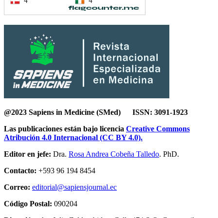
@2023 Sapiens in Medicine (SMed) ISSN: 3091-1923
Las publicaciones están bajo licencia
Creative Commons
Atribución 4.0 Internacional (CC BY 4.0).
Editor en jefe:
Dra.
Rosa Andrea Cobeña Talledo
. PhD.
Contacto:
+593 96 194 8454
Correo:
editorial@sapiensjournal.ec
Código Postal:
090204