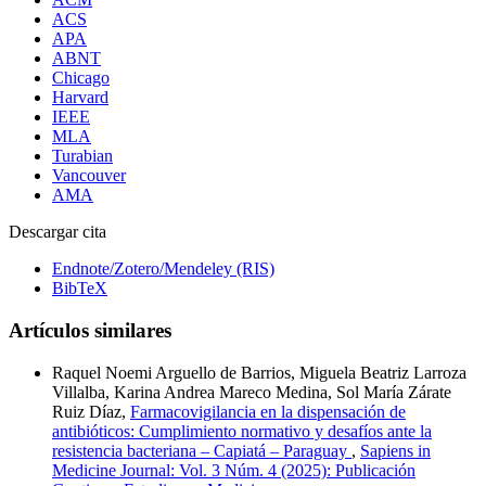
ACS
APA
ABNT
Chicago
Harvard
IEEE
MLA
Turabian
Vancouver
AMA
Descargar cita
Endnote/Zotero/Mendeley (RIS)
BibTeX
Artículos similares
Raquel Noemi Arguello de Barrios, Miguela Beatriz Larroza
Villalba, Karina Andrea Mareco Medina, Sol María Zárate
Ruiz Díaz,
Farmacovigilancia en la dispensación de
antibióticos: Cumplimiento normativo y desafíos ante la
resistencia bacteriana – Capiatá – Paraguay
,
Sapiens in
Medicine Journal: Vol. 3 Núm. 4 (2025): Publicación