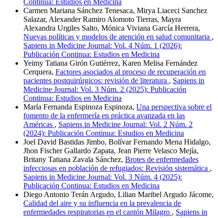
Continua: Estudios en Medicina
Carmen Mariana Sánchez Tenesaca, Mirya Liaceci Sanchez
Salazar, Alexander Ramiro Alomoto Tierras, Mayra
Alexandra Urgiles Salto, Mónica Viviana García Herrera,
Nuevas políticas y modelos de atención en salud comunitaria
,
Sapiens in Medicine Journal: Vol. 4 Núm. 1 (2026):
Publicación Continua: Estudios en Medicina
Yeimy Tatiana Girón Gutiérrez, Karen Melisa Fernández
Cerquera,
Factores asociados al proceso de recuperación en
pacientes postquirúrgicos: revisión de literatura
,
Sapiens in
Medicine Journal: Vol. 3 Núm. 2 (2025): Publicación
Continua: Estudios en Medicina
María Fernanda Espinoza Espinoza,
Una perspectiva sobre el
fomento de la enfermería en práctica avanzada en las
Américas
,
Sapiens in Medicine Journal: Vol. 2 Núm. 2
(2024): Publicación Continua: Estudios en Medicina
Joel David Bastidas Jimbo, Bolívar Fernando Mena Hidalgo,
Jhon Fischer Gallardo Zapata, Jean Pierre Velasco Mejía,
Britany Tatiana Zavala Sánchez,
Brotes de enfermedades
infecciosas en población de refugiados: Revisión sistemática
,
Sapiens in Medicine Journal: Vol. 3 Núm. 4 (2025):
Publicación Continua: Estudios en Medicina
Diego Antonio Terán Argudo, Lilian Maribel Argudo Jácome,
Calidad del aire y su influencia en la prevalencia de
enfermedades respiratorias en el cantón Milagro
,
Sapiens in