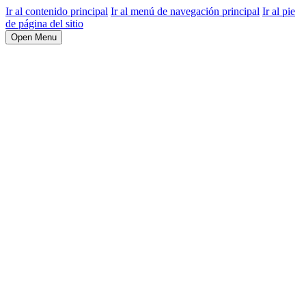
Ir al contenido principal
Ir al menú de navegación principal
Ir al pie
de página del sitio
Open Menu