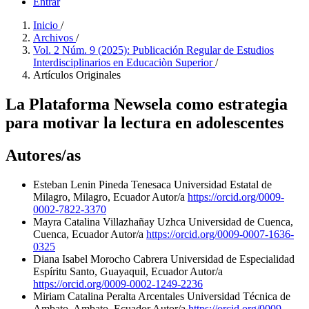
Entrar
Inicio
/
Archivos
/
Vol. 2 Núm. 9 (2025): Publicación Regular de Estudios
Interdisciplinarios en Educaciòn Superior
/
Artículos Originales
La Plataforma Newsela como estrategia
para motivar la lectura en adolescentes
Autores/as
Esteban Lenin Pineda Tenesaca
Universidad Estatal de
Milagro, Milagro, Ecuador
Autor/a
https://orcid.org/0009-
0002-7822-3370
Mayra Catalina Villazhañay Uzhca
Universidad de Cuenca,
Cuenca, Ecuador
Autor/a
https://orcid.org/0009-0007-1636-
0325
Diana Isabel Morocho Cabrera
Universidad de Especialidad
Espíritu Santo, Guayaquil, Ecuador
Autor/a
https://orcid.org/0009-0002-1249-2236
Miriam Catalina Peralta Arcentales
Universidad Técnica de
Ambato, Ambato, Ecuador
Autor/a
https://orcid.org/0009-