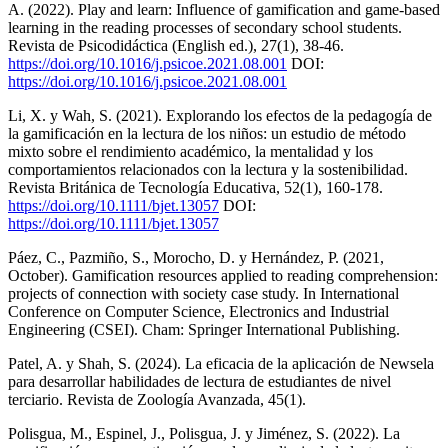
A. (2022). Play and learn: Influence of gamification and game-based
learning in the reading processes of secondary school students.
Revista de Psicodidáctica (English ed.), 27(1), 38-46.
https://doi.org/10.1016/j.psicoe.2021.08.001
DOI:
https://doi.org/10.1016/j.psicoe.2021.08.001
Li, X. y Wah, S. (2021). Explorando los efectos de la pedagogía de
la gamificación en la lectura de los niños: un estudio de método
mixto sobre el rendimiento académico, la mentalidad y los
comportamientos relacionados con la lectura y la sostenibilidad.
Revista Británica de Tecnología Educativa, 52(1), 160-178.
https://doi.org/10.1111/bjet.13057
DOI:
https://doi.org/10.1111/bjet.13057
Páez, C., Pazmiño, S., Morocho, D. y Hernández, P. (2021,
October). Gamification resources applied to reading comprehension:
projects of connection with society case study. In International
Conference on Computer Science, Electronics and Industrial
Engineering (CSEI). Cham: Springer International Publishing.
Patel, A. y Shah, S. (2024). La eficacia de la aplicación de Newsela
para desarrollar habilidades de lectura de estudiantes de nivel
terciario. Revista de Zoología Avanzada, 45(1).
Polisgua, M., Espinel, J., Polisgua, J. y Jiménez, S. (2022). La