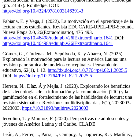
(pp. 23-47). Routledge. DOI:
https://doi.org/10.4324/9781003146391-3
Fabiana, E. y Vega, J. (2022). La motivación en el aprendizaje de la
lectura en los estudiantes. Revista EDUCARE-UPEL-IPB-Segunda
Nueva Etapa 2.0, 26(Extraordinario), 476-493.
https://doi.org/10.46498/reduipb.v26iExtraordinario.1641
DOI:
https://doi.org/10.46498/reduipb.v26iExtraordinario.1641
Gómez, G., Cárdenas, M., Sepúlveda, K. y Abarca, N. (2025).
Explorando la motivación para la lectura en América Latina: una
revisión panorámica de modelos conceptuales. Pensamiento
educativo, 62(1), 1-12.
http://dx.doi.org/10.7764/pel.62.1.2025.5
DOI:
https://doi.org/10.7764/PEL.62.1.2025.5
Herrera, N., Díaz, Á y Mejía, J. (2023). Explorando los beneficios
de las tecnologías de la información y la comunicación (TIC) y la
gamificación en el fortalecimiento de las habilidades de lectura: una
revisión sistemática. Revisiones multidisciplinarias, 6(1), 2023003-
2023003.
https://10.31893/multirev.2023003
Iervolino, T. y Munhoz, F. (2020). Perspectivas de adolescentes y
jóvenes de América Latina y el Caribe. CLADE.
León, A., Ferrer, J., Parra, J., Campoy, J., Trigueros, R. y Martínez,