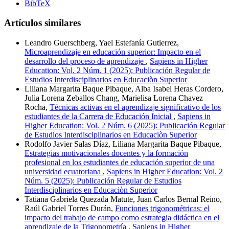
BibTeX
Artículos similares
Leandro Guerschberg, Yael Estefanía Gutierrez,
Microaprendizaje en educación superior: Impacto en el
desarrollo del proceso de aprendizaje
,
Sapiens in Higher
Education: Vol. 2 Núm. 1 (2025): Publicación Regular de
Estudios Interdisciplinarios en Educaciòn Superior
Liliana Margarita Baque Pibaque, Alba Isabel Heras Cordero,
Julia Lorena Zeballos Chang, Marielisa Lorena Chavez
Rocha,
Técnicas activas en el aprendizaje significativo de los
estudiantes de la Carrera de Educación Inicial
,
Sapiens in
Higher Education: Vol. 2 Núm. 6 (2025): Publicación Regular
de Estudios Interdisciplinarios en Educaciòn Superior
Rodolfo Javier Salas Díaz, Liliana Margarita Baque Pibaque,
Estrategias motivacionales docentes y la formación
profesional en los estudiantes de educación superior de una
universidad ecuatoriana
,
Sapiens in Higher Education: Vol. 2
Núm. 5 (2025): Publicación Regular de Estudios
Interdisciplinarios en Educaciòn Superior
Tatiana Gabriela Quezada Matute, Juan Carlos Bernal Reino,
Raúl Gabriel Torres Durán,
Funciones trigonométricas: el
impacto del trabajo de campo como estrategia didáctica en el
aprendizaje de la Trigonometría
,
Sapiens in Higher