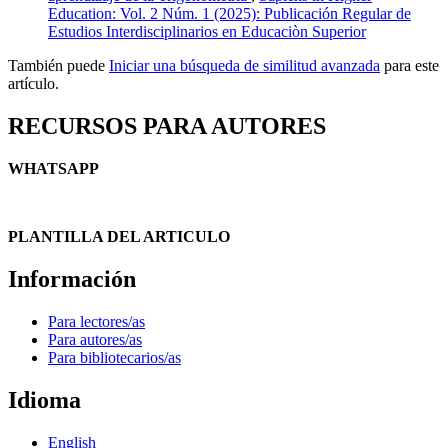
Education: Vol. 2 Núm. 1 (2025): Publicación Regular de
Estudios Interdisciplinarios en Educaciòn Superior
También puede
Iniciar una búsqueda de similitud avanzada
para este
artículo.
RECURSOS PARA AUTORES
WHATSAPP
PLANTILLA DEL ARTICULO
Información
Para lectores/as
Para autores/as
Para bibliotecarios/as
Idioma
English