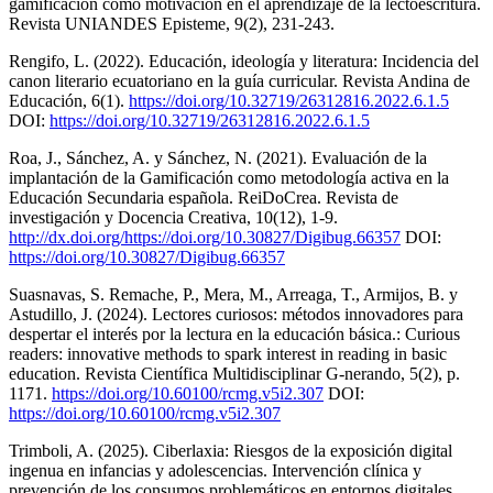
gamificación como motivación en el aprendizaje de la lectoescritura.
Revista UNIANDES Episteme, 9(2), 231-243.
Rengifo, L. (2022). Educación, ideología y literatura: Incidencia del
canon literario ecuatoriano en la guía curricular. Revista Andina de
Educación, 6(1).
https://doi.org/10.32719/26312816.2022.6.1.5
DOI:
https://doi.org/10.32719/26312816.2022.6.1.5
Roa, J., Sánchez, A. y Sánchez, N. (2021). Evaluación de la
implantación de la Gamificación como metodología activa en la
Educación Secundaria española. ReiDoCrea. Revista de
investigación y Docencia Creativa, 10(12), 1-9.
http://dx.doi.org/https://doi.org/10.30827/Digibug.66357
DOI:
https://doi.org/10.30827/Digibug.66357
Suasnavas, S. Remache, P., Mera, M., Arreaga, T., Armijos, B. y
Astudillo, J. (2024). Lectores curiosos: métodos innovadores para
despertar el interés por la lectura en la educación básica.: Curious
readers: innovative methods to spark interest in reading in basic
education. Revista Científica Multidisciplinar G-nerando, 5(2), p.
1171.
https://doi.org/10.60100/rcmg.v5i2.307
DOI:
https://doi.org/10.60100/rcmg.v5i2.307
Trimboli, A. (2025). Ciberlaxia: Riesgos de la exposición digital
ingenua en infancias y adolescencias. Intervención clínica y
prevención de los consumos problemáticos en entornos digitales.