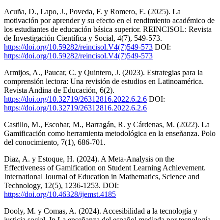
Acuña, D., Lapo, J., Poveda, F. y Romero, E. (2025). La
motivación por aprender y su efecto en el rendimiento académico de
los estudiantes de educación básica superior. REINCISOL: Revista
de Investigación Científica y Social, 4(7), 549-573.
https://doi.org/10.59282/reincisol.V4(7)549-573
DOI:
https://doi.org/10.59282/reincisol.V4(7)549-573
Armijos, A., Paucar, C. y Quintero, J. (2023). Estrategias para la
comprensión lectora: Una revisión de estudios en Latinoamérica.
Revista Andina de Educación, 6(2).
https://doi.org/10.32719/26312816.2022.6.2.6
DOI:
https://doi.org/10.32719/26312816.2022.6.2.6
Castillo, M., Escobar, M., Barragán, R. y Cárdenas, M. (2022). La
Gamificación como herramienta metodológica en la enseñanza. Polo
del conocimiento, 7(1), 686-701.
Diaz, A. y Estoque, H. (2024). A Meta-Analysis on the
Effectiveness of Gamification on Student Learning Achievement.
International Journal of Education in Mathematics, Science and
Technology, 12(5), 1236-1253. DOI:
https://doi.org/10.46328/ijemst.4185
Dooly, M. y Comas, A. (2024). Accesibilidad a la tecnología y
justicia social. In La enseñanza del español mediada por tecnología