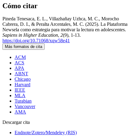
Cómo citar
Pineda Tenesaca, E. L., Villazhañay Uzhca, M. C., Morocho
Cabrera, D. I., & Peralta Arcentales, M. C. (2025). La Plataforma
Newsela como estrategia para motivar la lectura en adolescentes.
Sapiens in Higher Education
,
2
(9), 1-13.
https://doi.org/10.71068/xqw58e41
Más formatos de cita
ACM
ACS
APA
ABNT
Chicago
Harvard
IEEE
MLA
Turabian
Vancouver
AMA
Descargar cita
Endnote/Zotero/Mendeley (RIS)