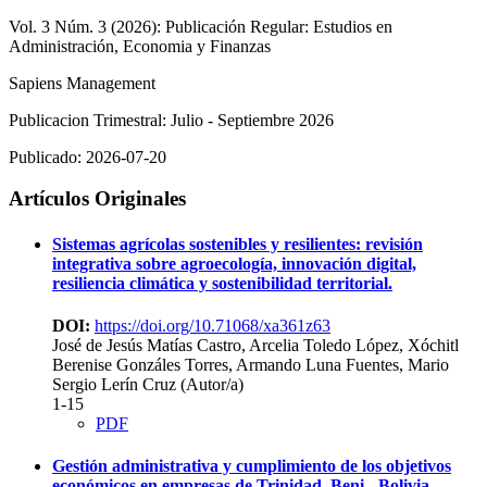
Vol. 3 Núm. 3 (2026): Publicación Regular: Estudios en
Administración, Economia y Finanzas
Sapiens Management
Publicacion Trimestral: Julio - Septiembre 2026
Publicado:
2026-07-20
Artículos Originales
Sistemas agrícolas sostenibles y resilientes: revisión
integrativa sobre agroecología, innovación digital,
resiliencia climática y sostenibilidad territorial.
DOI:
https://doi.org/10.71068/xa361z63
José de Jesús Matías Castro, Arcelia Toledo López, Xóchitl
Berenise Gonzáles Torres, Armando Luna Fuentes, Mario
Sergio Lerín Cruz (Autor/a)
1-15
PDF
Gestión administrativa y cumplimiento de los objetivos
económicos en empresas de Trinidad, Beni - Bolivia