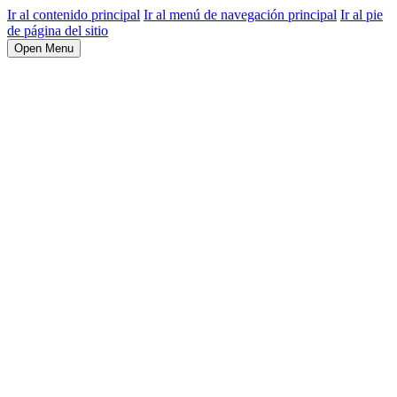
Ir al contenido principal
Ir al menú de navegación principal
Ir al pie
de página del sitio
Open Menu