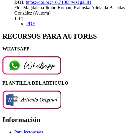
DOI:
https://doi.org/10.71068/wz1ga381
Flor Magdalena Jimbo Román, Katiuska Adelaida Bastidas
González (Autor/a)
1-14
PDF
RECURSOS PARA AUTORES
WHATSAPP
PLANTILLA DEL ARTICULO
Información
Para lectores/as