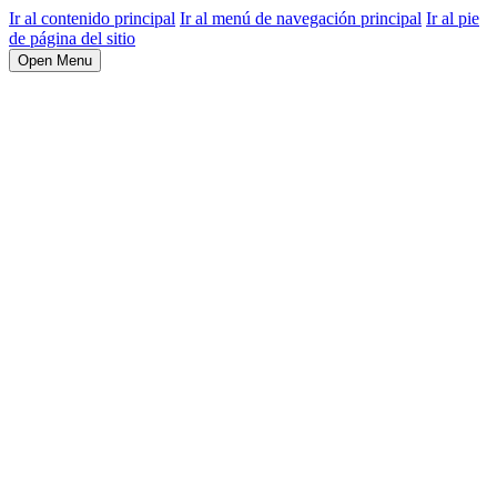
Ir al contenido principal
Ir al menú de navegación principal
Ir al pie
de página del sitio
Open Menu