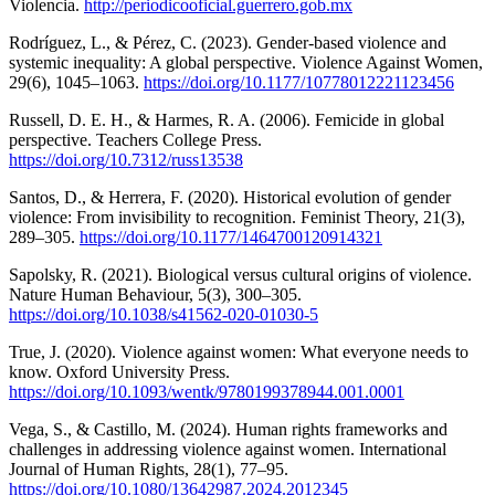
Violencia.
http://periodicooficial.guerrero.gob.mx
Rodríguez, L., & Pérez, C. (2023). Gender-based violence and
systemic inequality: A global perspective. Violence Against Women,
29(6), 1045–1063.
https://doi.org/10.1177/10778012221123456
Russell, D. E. H., & Harmes, R. A. (2006). Femicide in global
perspective. Teachers College Press.
https://doi.org/10.7312/russ13538
Santos, D., & Herrera, F. (2020). Historical evolution of gender
violence: From invisibility to recognition. Feminist Theory, 21(3),
289–305.
https://doi.org/10.1177/1464700120914321
Sapolsky, R. (2021). Biological versus cultural origins of violence.
Nature Human Behaviour, 5(3), 300–305.
https://doi.org/10.1038/s41562-020-01030-5
True, J. (2020). Violence against women: What everyone needs to
know. Oxford University Press.
https://doi.org/10.1093/wentk/9780199378944.001.0001
Vega, S., & Castillo, M. (2024). Human rights frameworks and
challenges in addressing violence against women. International
Journal of Human Rights, 28(1), 77–95.
https://doi.org/10.1080/13642987.2024.2012345