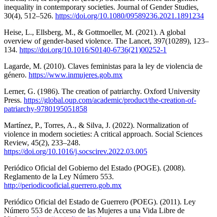
inequality in contemporary societies. Journal of Gender Studies,
30(4), 512–526.
https://doi.org/10.1080/09589236.2021.1891234
Heise, L., Ellsberg, M., & Gottmoeller, M. (2021). A global
overview of gender-based violence. The Lancet, 397(10289), 123–
134.
https://doi.org/10.1016/S0140-6736(21)00252-1
Lagarde, M. (2010). Claves feministas para la ley de violencia de
género.
https://www.inmujeres.gob.mx
Lerner, G. (1986). The creation of patriarchy. Oxford University
Press.
https://global.oup.com/academic/product/the-creation-of-
patriarchy-9780195051858
Martínez, P., Torres, A., & Silva, J. (2022). Normalization of
violence in modern societies: A critical approach. Social Sciences
Review, 45(2), 233–248.
https://doi.org/10.1016/j.socscirev.2022.03.005
Periódico Oficial del Gobierno del Estado (POGE). (2008).
Reglamento de la Ley Número 553.
http://periodicooficial.guerrero.gob.mx
Periódico Oficial del Estado de Guerrero (POEG). (2011). Ley
Número 553 de Acceso de las Mujeres a una Vida Libre de