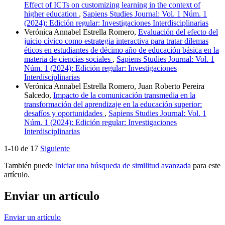
Effect of ICTs on customizing learning in the context of
higher education
,
Sapiens Studies Journal: Vol. 1 Núm. 1
(2024): Edición regular: Investigaciones Interdisciplinarias
Verónica Annabel Estrella Romero,
Evaluación del efecto del
juicio cívico como estrategia interactiva para tratar dilemas
éticos en estudiantes de décimo año de educación básica en la
materia de ciencias sociales
,
Sapiens Studies Journal: Vol. 1
Núm. 1 (2024): Edición regular: Investigaciones
Interdisciplinarias
Verónica Annabel Estrella Romero, Juan Roberto Pereira
Salcedo,
Impacto de la comunicación transmedia en la
transformación del aprendizaje en la educación superior:
desafíos y oportunidades
,
Sapiens Studies Journal: Vol. 1
Núm. 1 (2024): Edición regular: Investigaciones
Interdisciplinarias
1-10 de 17
Siguiente
También puede
Iniciar una búsqueda de similitud avanzada
para este
artículo.
Enviar un artículo
Enviar un artículo