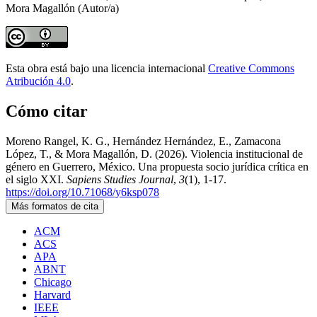
Mora Magallón (Autor/a)
Esta obra está bajo una licencia internacional
Creative Commons
Atribución 4.0
.
Cómo citar
Moreno Rangel, K. G., Hernández Hernández, E., Zamacona
López, T., & Mora Magallón, D. (2026). Violencia institucional de
género en Guerrero, México. Una propuesta socio jurídica crítica en
el siglo XXI.
Sapiens Studies Journal
,
3
(1), 1-17.
https://doi.org/10.71068/y6ksp078
Más formatos de cita
ACM
ACS
APA
ABNT
Chicago
Harvard
IEEE