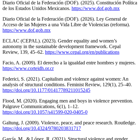
Diario Oficial de la Federación (DOF). (2025). Constitución Política
de los Estados Unidos Mexicanos.
https://www.dof.gob.mx
Diario Oficial de la Federación (DOF). (2026). Ley General de
Acceso de las Mujeres a una Vida Libre de Violencias (reforma).
https://www.dof.gob.mx
ECLAC (CEPAL). (2023). Gender equality and women’s
autonomy in the sustainable development framework. Cepal
Review, 139, 45–62.
https://www.cepal.org/en/publications
Facio, A. (2009). El derecho a la igualdad entre hombres y mujeres.
https://www.corteidh.or.cr
Federici, S. (2021). Capitalism and violence against women: An
analysis of structural conditions. Feminist Review, 129(1), 25–40.
https://doi.org/10.1177/01417789211015245
Flood, M. (2020). Engaging men and boys in violence prevention.
Palgrave Communications, 6(1), 1–12.
https://doi.org/10.1057/s41599-020-0405-0
Galtung, J. (2009). Violence, peace, and peace research. Routledge.
https://doi.org/10.4324/9780203831717
García, M., & López, R. (2021). Structural violence and gender