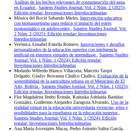
Análisis de los hechos relevantes de contaminación del agua
en Ecuador
,
Sapiens Studies Journal: Vol. 2 Núm. 2 (2025):
Edición regular: Investigaciones Interdisciplinarias
Mónica del Roció Sabando Mieles,
Intervención educativa
con biomagnetismo para reducir el impacto del estrés
postraumático en adolescentes
,
Sapiens Studies Journal: Vol.
2 Núm. 2 (2025): Edición regular: Investigaciones
Interdisciplinarias
Verónica Annabel Estrella Romero,
Innovaciones y desafíos
personalizados de la educación superior con inteligencia
artificial en entornos virtuales de aprendizaje
,
Sapiens Studies
Journal: Vol. 1 Núm. 1 (2024): Edición regular:
Investigaciones Interdisciplinarias
Medardo Wilfredo Blanco Villacorta, Marcelo Tarqui
Delgado, Gladys Jhovanna Challco Challco,
Evaluación de la
sostenibilidad de la agricultura urbana en el Municipio de El
Alto, Bolivia
,
Sapiens Studies Journal: Vol. 2 Núm. 1 (2025):
Edición regular: Investigaciones Interdisciplinarias
Flor Magdalena Jimbo Román, Katiuska Adelaida Bastidas
González, Guillermo Alejandro Zaragoza Alvarado,
Uso de la
realidad virtual en la educación universitaria vivencias, retos y
posibilidades para la enseñanza en la educación superior
,
Sapiens Studies Journal: Vol. 1 Núm. 1 (2024): Edición
regular: Investigaciones Interdisciplinarias
Ana María Arcentales Macas, Pedro Antonio Saltos García,