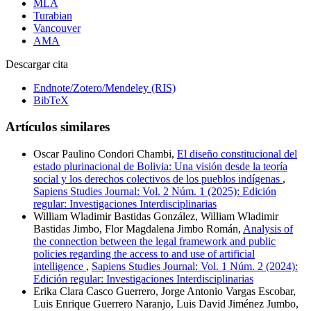
MLA
Turabian
Vancouver
AMA
Descargar cita
Endnote/Zotero/Mendeley (RIS)
BibTeX
Artículos similares
Oscar Paulino Condori Chambi,
El diseño constitucional del
estado plurinacional de Bolivia: Una visión desde la teoría
social y los derechos colectivos de los pueblos indígenas
,
Sapiens Studies Journal: Vol. 2 Núm. 1 (2025): Edición
regular: Investigaciones Interdisciplinarias
William Wladimir Bastidas González, William Wladimir
Bastidas Jimbo, Flor Magdalena Jimbo Román,
Analysis of
the connection between the legal framework and public
policies regarding the access to and use of artificial
intelligence
,
Sapiens Studies Journal: Vol. 1 Núm. 2 (2024):
Edición regular: Investigaciones Interdisciplinarias
Erika Clara Casco Guerrero, Jorge Antonio Vargas Escobar,
Luis Enrique Guerrero Naranjo, Luis David Jiménez Jumbo,