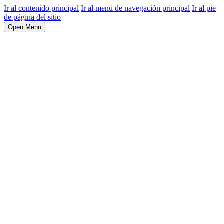
Ir al contenido principal
Ir al menú de navegación principal
Ir al pie
de página del sitio
Open Menu