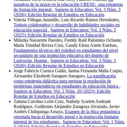
paradoja de la praxis en la educación CRESE: una estrategia
de formación integral
,
Sapiens in Education: Vol. 3 Núm. 3
(2026): Edición Regular de Estudios en Educación
Valeria Villegas Jaramillo, Luis Ricardo Ramos Hernández,
Trabajo colaborativo y desarrollo de habilidades sociales en
educación especial
,
Sapiens in Education: Vol. 2 Núm. 5
(2025): Edición Regular de Estudios en Educación
Miluzka Navarrete Paredes, Freddy Raúl Palomino Ochante,
María Trinidad Rivera Cruz, Gandy Elena Astete Esteban,
Fundamentos técnicos del voleibol en estudiantes del nivel
secundario de una institución educativa del distrito de
Luricocha, Huanta
,
Sapiens in Education: Vol. 3 Núm. 3
(2026): Edición Regular de Estudios en Educación
Jorge Fabricio Cuenca Galán, Janina Fernanda Malla Carpio,
Alexandra Elizabeth Saraguro Saraguro,
La gamificación
como estrategia didáctica para mejorar la resolución de
problemas matemáticos en estudiantes de educación básica
,
Sapiens in Education: Vol. 2 Núm. 10 (2025): Edición
Regular de Estudios en Educación
Tatiana Carolina León Cruz, Nathaly Scarlett Andrade
Rodríguez, Guillermo Alejandro Zaragoza Alvarado, Javier
Andrés Chiliquinga Amaya,
Examen de la ética pedagógica
orientada hacia el desarrollo moral y la instrucción humana
integral de los estudiantes
,
Sapiens in Education: Vol. 1 Núm.
3 (2024): Edición Regular de Estudios en Educación