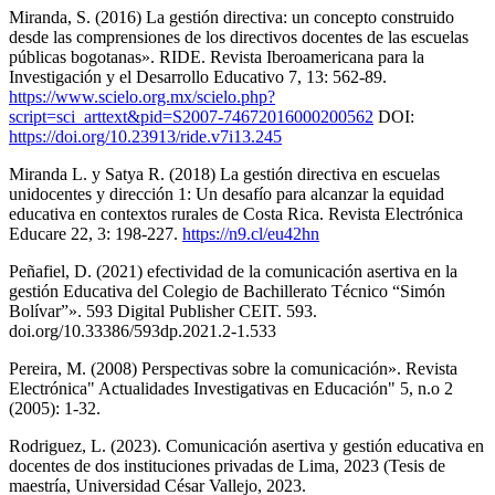
Miranda, S. (2016) La gestión directiva: un concepto construido
desde las comprensiones de los directivos docentes de las escuelas
públicas bogotanas». RIDE. Revista Iberoamericana para la
Investigación y el Desarrollo Educativo 7, 13: 562-89.
https://www.scielo.org.mx/scielo.php?
script=sci_arttext&pid=S2007-74672016000200562
DOI:
https://doi.org/10.23913/ride.v7i13.245
Miranda L. y Satya R. (2018) La gestión directiva en escuelas
unidocentes y dirección 1: Un desafío para alcanzar la equidad
educativa en contextos rurales de Costa Rica. Revista Electrónica
Educare 22, 3: 198-227.
https://n9.cl/eu42hn
Peñafiel, D. (2021) efectividad de la comunicación asertiva en la
gestión Educativa del Colegio de Bachillerato Técnico “Simón
Bolívar”». 593 Digital Publisher CEIT. 593.
doi.org/10.33386/593dp.2021.2-1.533
Pereira, M. (2008) Perspectivas sobre la comunicación». Revista
Electrónica" Actualidades Investigativas en Educación" 5, n.o 2
(2005): 1-32.
Rodriguez, L. (2023). Comunicación asertiva y gestión educativa en
docentes de dos instituciones privadas de Lima, 2023 (Tesis de
maestría, Universidad César Vallejo, 2023.