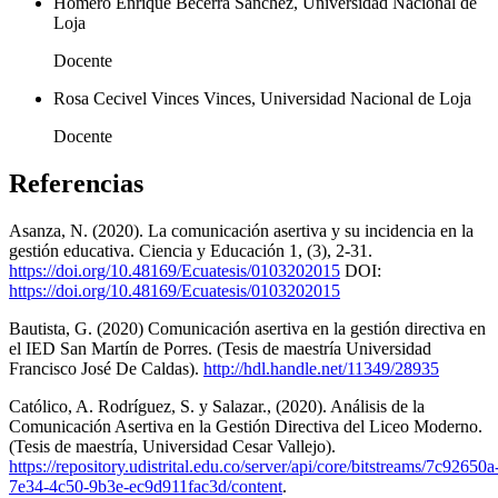
Homero Enrique Becerra Sánchez, Universidad Nacional de
Loja
Docente
Rosa Cecivel Vinces Vinces, Universidad Nacional de Loja
Docente
Referencias
Asanza, N. (2020). La comunicación asertiva y su incidencia en la
gestión educativa. Ciencia y Educación 1, (3), 2-31.
https://doi.org/10.48169/Ecuatesis/0103202015
DOI:
https://doi.org/10.48169/Ecuatesis/0103202015
Bautista, G. (2020) Comunicación asertiva en la gestión directiva en
el IED San Martín de Porres. (Tesis de maestría Universidad
Francisco José De Caldas).
http://hdl.handle.net/11349/28935
Católico, A. Rodríguez, S. y Salazar., (2020). Análisis de la
Comunicación Asertiva en la Gestión Directiva del Liceo Moderno.
(Tesis de maestría, Universidad Cesar Vallejo).
https://repository.udistrital.edu.co/server/api/core/bitstreams/7c92650a
7e34-4c50-9b3e-ec9d911fac3d/content
.