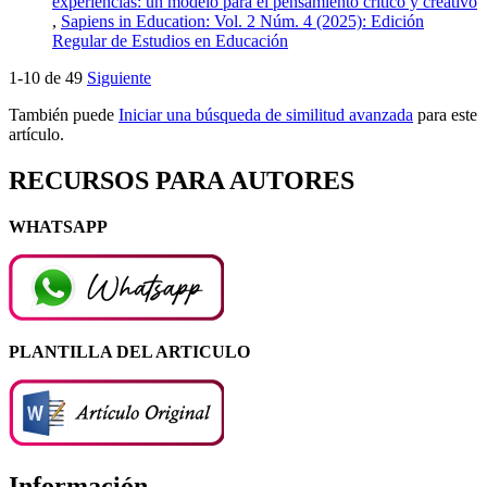
experiencias: un modelo para el pensamiento crítico y creativo
,
Sapiens in Education: Vol. 2 Núm. 4 (2025): Edición
Regular de Estudios en Educación
1-10 de 49
Siguiente
También puede
Iniciar una búsqueda de similitud avanzada
para este
artículo.
RECURSOS PARA AUTORES
WHATSAPP
PLANTILLA DEL ARTICULO
Información