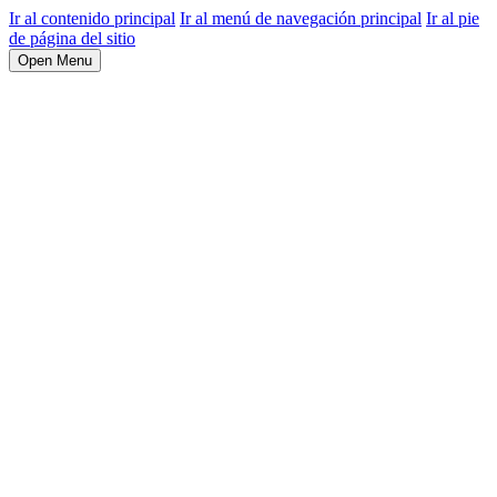
Ir al contenido principal
Ir al menú de navegación principal
Ir al pie
de página del sitio
Open Menu