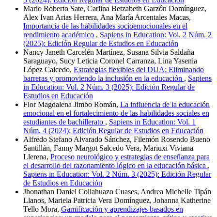
Mario Roberto Sate, Carlina Betzabeth Garzón Domínguez,
Alex Ivan Arias Herrera, Ana María Arcentales Macas,
Importancia de las habilidades socioemocionales en el
rendimiento académico
,
Sapiens in Education: Vol. 2 Núm. 2
(2025): Edición Regular de Estudios en Educación
Nancy Janeth Carcelén Martínez, Susana Silvia Saldaña
Saraguayo, Sucy Leticia Coronel Carranza, Lina Yasenia
López Caicedo,
Estrategias flexibles del DUA: Eliminando
barreras y promoviendo la inclusión en la educación
,
Sapiens
in Education: Vol. 2 Núm. 3 (2025): Edición Regular de
Estudios en Educación
Flor Magdalena Jimbo Román,
La influencia de la educación
emocional en el fortalecimiento de las habilidades sociales en
estudiantes de bachillerato
,
Sapiens in Education: Vol. 1
Núm. 4 (2024): Edición Regular de Estudios en Educación
Alfredo Stefano Alvarado Sánchez, Filemón Rosendo Bueno
Santillán, Fanny Margot Salcedo Vera, Mariuxi Viviana
Llerena,
Proceso neurológico y estrategias de enseñanza para
el desarrollo del razonamiento lógico en la educación básica
,
Sapiens in Education: Vol. 2 Núm. 3 (2025): Edición Regular
de Estudios en Educación
Jhonathan Daniel Collahuazo Cuases, Andrea Michelle Tipán
Llanos, Mariela Patricia Vera Domínguez, Johanna Katherine
Tello Mora,
Gamificación y aprendizajes basados en