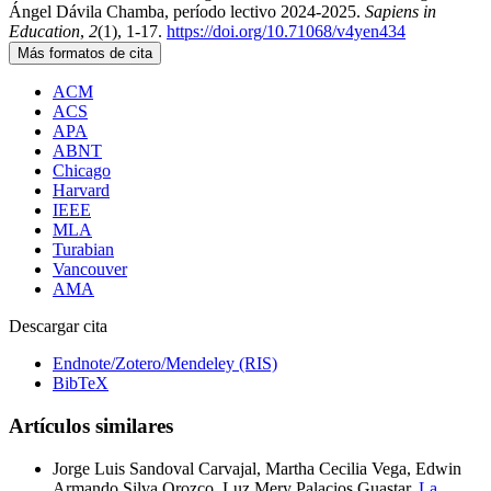
Ángel Dávila Chamba, período lectivo 2024-2025.
Sapiens in
Education
,
2
(1), 1-17.
https://doi.org/10.71068/v4yen434
Más formatos de cita
ACM
ACS
APA
ABNT
Chicago
Harvard
IEEE
MLA
Turabian
Vancouver
AMA
Descargar cita
Endnote/Zotero/Mendeley (RIS)
BibTeX
Artículos similares
Jorge Luis Sandoval Carvajal, Martha Cecilia Vega, Edwin
Armando Silva Orozco, Luz Mery Palacios Guastar,
La