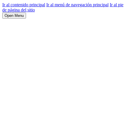
Ir al contenido principal
Ir al menú de navegación principal
Ir al pie
de página del sitio
Open Menu