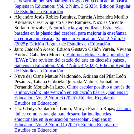
el desarrollo del razonamiento lógico en la educación básica
,
Sapiens in Education: Vol. 2 Núm. 3 (2025): Edición Regular
de Estudios en Educación
Alejandro Jesús Robles Ramírez, Patricia Alexandra Morillo
Andrade, Cesar Augusto Calvo Ramirez, Nicolas Vicente
Soriano Irrazabal,
Neurociencia y aprendizaje: Estrategias
basadas en la plasticidad cerebral para mejorar la enseñanza
en educación básica
,
Sapiens in Education: Vol. 2 Núm. 9
(2025): Edición Regular de Estudios en Educación
Jairo Calderón Acero, Edison Gustavo Cañón Varela, Viviana
Andrea Caballero Moreno,
Entornos virtuales de aprendizaje
(EVA): Una revisión del estado del arte en dieciséis países
,
Sapiens in Education: Vol. 2 Núm. 4 (2025): Edición Regular
de Estudios en Educación
Nuve del Cisne Matute Maldonado, Adriana del Pilar León
Pesántez, Tatiana Gabriela Quezada Matute, Jonnathan
Fernando Montalván Lazo,
Clima escolar positivo a través de
la innovación: Intervención en educación básica
,
Sapiens in
Education: Vol. 2 Núm. 6 (2025): Edición Regular de
Estudios en Educación
Luz Gladys Santamaría Lamo, Mireya Frausto Rojas,
Lectura
lúdica como estrategia para desarrollar inteligencias
emocionales en la educación preescolar
,
Sapiens in
Education: Vol. 2 Núm. 11 (2025): Edición Regular de
Estudios en Educación