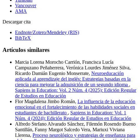
Vancouver
AMA
Descargar cita
Endnote/Zotero/Mendeley (RIS)
BibTeX
Artículos similares
Marcia Lorena Morocho Carrión, Francisca Lucía
Campuzano Peñaherrera, Verónica Lourdes Jiménez Silva,
Ricardo Damián Eugenio Monserrate,
Neuroeducación
aplicada al aprendizaje del inglés: Estrategias basadas en la
ciencia para mejorar la adquisición de un segundo idioma
,
Sapiens in Education: Vol. 2 Núm. 4 (2025): Edición Regular
de Estudios en Educación
Flor Magdalena Jimbo Román,
La influencia de la educación
emocional en el fortalecimiento de las habilidades sociales en
estudiantes de bachillerato
,
Sapiens in Education: Vol. 1
Núm. 4 (2024): Edición Regular de Estudios en Educación
Alfredo Stefano Alvarado Sánchez, Filemón Rosendo Bueno
Santillán, Fanny Margot Salcedo Vera, Mariuxi Viviana
Llerena,
Proceso neurológico y estrategias de enseñanza para