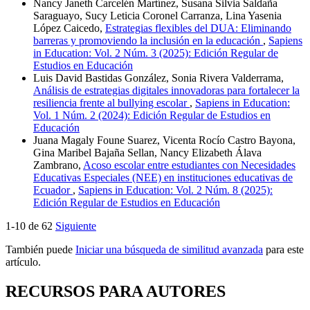
Nancy Janeth Carcelén Martínez, Susana Silvia Saldaña
Saraguayo, Sucy Leticia Coronel Carranza, Lina Yasenia
López Caicedo,
Estrategias flexibles del DUA: Eliminando
barreras y promoviendo la inclusión en la educación
,
Sapiens
in Education: Vol. 2 Núm. 3 (2025): Edición Regular de
Estudios en Educación
Luis David Bastidas González, Sonia Rivera Valderrama,
Análisis de estrategias digitales innovadoras para fortalecer la
resiliencia frente al bullying escolar
,
Sapiens in Education:
Vol. 1 Núm. 2 (2024): Edición Regular de Estudios en
Educación
Juana Magaly Foune Suarez, Vicenta Rocío Castro Bayona,
Gina Maribel Bajaña Sellan, Nancy Elizabeth Álava
Zambrano,
Acoso escolar entre estudiantes con Necesidades
Educativas Especiales (NEE) en instituciones educativas de
Ecuador
,
Sapiens in Education: Vol. 2 Núm. 8 (2025):
Edición Regular de Estudios en Educación
1-10 de 62
Siguiente
También puede
Iniciar una búsqueda de similitud avanzada
para este
artículo.
RECURSOS PARA AUTORES