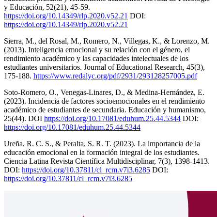
y Educación, 52(21), 45-59.
https://doi.org/10.14349/rlp.2020.v52.21
DOI:
https://doi.org/10.14349/rlp.2020.v52.21
Sierra, M., del Rosal, M., Romero, N., Villegas, K., & Lorenzo, M.
(2013). Inteligencia emocional y su relación con el género, el
rendimiento académico y las capacidades intelectuales de los
estudiantes universitarios. Journal of Educational Research, 45(3),
175-188.
https://www.redalyc.org/pdf/2931/293128257005.pdf
Soto-Romero, O., Venegas-Linares, D., & Medina-Hernández, E.
(2023). Incidencia de factores socioemocionales en el rendimiento
académico de estudiantes de secundaria. Educación y humanismo,
25(44). DOI
https://doi.org/10.17081/eduhum.25.44.5344
DOI:
https://doi.org/10.17081/eduhum.25.44.5344
Ureña, R. C. S., & Peralta, S. R. T. (2023). La importancia de la
educación emocional en la formación integral de los estudiantes.
Ciencia Latina Revista Científica Multidisciplinar, 7(3), 1398-1413.
DOI:
https://doi.org/10.37811/cl_rcm.v7i3.6285
DOI:
https://doi.org/10.37811/cl_rcm.v7i3.6285