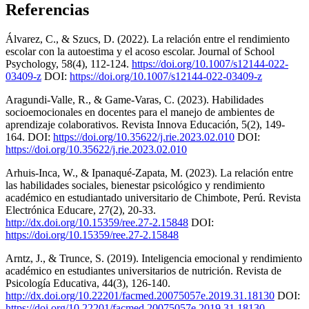
Referencias
Álvarez, C., & Szucs, D. (2022). La relación entre el rendimiento
escolar con la autoestima y el acoso escolar. Journal of School
Psychology, 58(4), 112-124.
https://doi.org/10.1007/s12144-022-
03409-z
DOI:
https://doi.org/10.1007/s12144-022-03409-z
Aragundi-Valle, R., & Game-Varas, C. (2023). Habilidades
socioemocionales en docentes para el manejo de ambientes de
aprendizaje colaborativos. Revista Innova Educación, 5(2), 149-
164. DOI:
https://doi.org/10.35622/j.rie.2023.02.010
DOI:
https://doi.org/10.35622/j.rie.2023.02.010
Arhuis-Inca, W., & Ipanaqué-Zapata, M. (2023). La relación entre
las habilidades sociales, bienestar psicológico y rendimiento
académico en estudiantado universitario de Chimbote, Perú. Revista
Electrónica Educare, 27(2), 20-33.
http://dx.doi.org/10.15359/ree.27-2.15848
DOI:
https://doi.org/10.15359/ree.27-2.15848
Arntz, J., & Trunce, S. (2019). Inteligencia emocional y rendimiento
académico en estudiantes universitarios de nutrición. Revista de
Psicología Educativa, 44(3), 126-140.
http://dx.doi.org/10.22201/facmed.20075057e.2019.31.18130
DOI:
https://doi.org/10.22201/facmed.20075057e.2019.31.18130