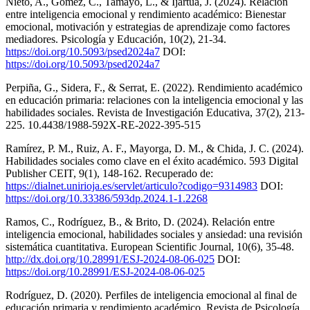
Nieto, A., Gómez, C., Tamayo, L., & Ijartua, J. (2024). Relación
entre inteligencia emocional y rendimiento académico: Bienestar
emocional, motivación y estrategias de aprendizaje como factores
mediadores. Psicología y Educación, 10(2), 21-34.
https://doi.org/10.5093/psed2024a7
DOI:
https://doi.org/10.5093/psed2024a7
Perpiña, G., Sidera, F., & Serrat, E. (2022). Rendimiento académico
en educación primaria: relaciones con la inteligencia emocional y las
habilidades sociales. Revista de Investigación Educativa, 37(2), 213-
225. 10.4438/1988-592X-RE-2022-395-515
Ramírez, P. M., Ruiz, A. F., Mayorga, D. M., & Chida, J. C. (2024).
Habilidades sociales como clave en el éxito académico. 593 Digital
Publisher CEIT, 9(1), 148-162. Recuperado de:
https://dialnet.unirioja.es/servlet/articulo?codigo=9314983
DOI:
https://doi.org/10.33386/593dp.2024.1-1.2268
Ramos, C., Rodríguez, B., & Brito, D. (2024). Relación entre
inteligencia emocional, habilidades sociales y ansiedad: una revisión
sistemática cuantitativa. European Scientific Journal, 10(6), 35-48.
http://dx.doi.org/10.28991/ESJ-2024-08-06-025
DOI:
https://doi.org/10.28991/ESJ-2024-08-06-025
Rodríguez, D. (2020). Perfiles de inteligencia emocional al final de
educación primaria y rendimiento académico. Revista de Psicología