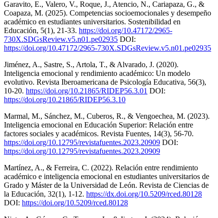
Garavito, E., Valero, V., Roque, J., Atencio, N., Cariapaza, G., &
Coapaza, M. (2025). Competencias socioemocionales y desempeño
académico en estudiantes universitarios. Sostenibilidad en
Educación, 5(1), 21-33.
https://doi.org/10.47172/2965-
730X.SDGsReview.v5.n01.pe02935
DOI:
https://doi.org/10.47172/2965-730X.SDGsReview.v5.n01.pe02935
Jiménez, A., Sastre, S., Artola, T., & Alvarado, J. (2020).
Inteligencia emocional y rendimiento académico: Un modelo
evolutivo. Revista Iberoamericana de Psicología Educativa, 56(3),
10-20.
https://doi.org/10.21865/RIDEP56.3.01
DOI:
https://doi.org/10.21865/RIDEP56.3.10
Marmal, M., Sánchez, M., Cuberos, R., & Vengoechea, M. (2023).
Inteligencia emocional en Educación Superior: Relación entre
factores sociales y académicos. Revista Fuentes, 14(3), 56-70.
https://doi.org/10.12795/revistafuentes.2023.20909
DOI:
https://doi.org/10.12795/revistafuentes.2023.20909
Martínez, A., & Ferreira, C. (2022). Relación entre rendimiento
académico e inteligencia emocional en estudiantes universitarios de
Grado y Máster de la Universidad de León. Revista de Ciencias de
la Educación, 32(1), 1-12.
https://dx.doi.org/10.5209/rced.80128
DOI:
https://doi.org/10.5209/rced.80128