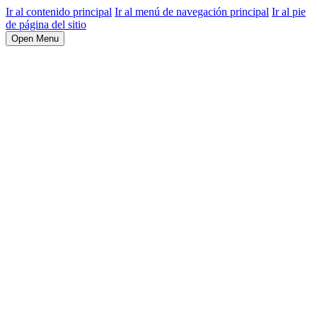
Ir al contenido principal
Ir al menú de navegación principal
Ir al pie
de página del sitio
Open Menu