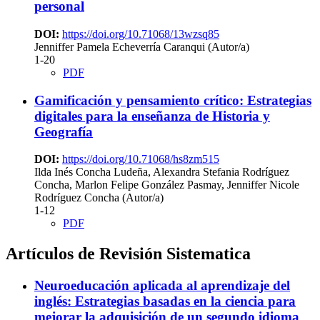
personal
DOI:
https://doi.org/10.71068/13wzsq85
Jenniffer Pamela Echeverría Caranqui (Autor/a)
1-20
PDF
Gamificación y pensamiento crítico: Estrategias
digitales para la enseñanza de Historia y
Geografía
DOI:
https://doi.org/10.71068/hs8zm515
Ilda Inés Concha Ludeña, Alexandra Stefania Rodríguez
Concha, Marlon Felipe González Pasmay, Jenniffer Nicole
Rodríguez Concha (Autor/a)
1-12
PDF
Artículos de Revisión Sistematica
Neuroeducación aplicada al aprendizaje del
inglés: Estrategias basadas en la ciencia para
mejorar la adquisición de un segundo idioma