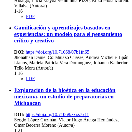
Hidalgo, Lucia Mayda Veintimilla Rizzo, Erika Paola Moreno
Villalva (Autor/a)
1-16
PDF
Gamificación y aprendizajes basados en
experiencias: un modelo para el pensamiento
crítico y creativo
DOI:
https://doi.org/10.71068/07b1fn65
Jhonathan Daniel Collahuazo Cuases, Andrea Michelle Tipán
Llanos, Mariela Patricia Vera Domínguez, Johanna Katherine
Tello Mora (Autor/a)
1-16
PDF
Exploración de la bioética en la educación
mexicana, un estudio de preparatorias en
Michoacán
DOI:
https://doi.org/10.71068/zxxs7x11
Sergio López Guzmán, Víctor Hugo Árciga Hernández,
Omar Becerra Moreno (Autor/a)
1-21