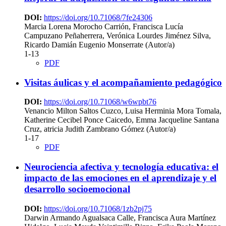
DOI:
https://doi.org/10.71068/7fe24306
Marcia Lorena Morocho Carrión, Francisca Lucía
Campuzano Peñaherrera, Verónica Lourdes Jiménez Silva,
Ricardo Damián Eugenio Monserrate (Autor/a)
1-13
PDF
Visitas áulicas y el acompañamiento pedagógico
DOI:
https://doi.org/10.71068/w6wpbt76
Venancio Milton Saltos Cuzco, Luisa Herminia Mora Tomala,
Katherine Cecibel Ponce Caicedo, Emma Jacqueline Santana
Cruz, atricia Judith Zambrano Gómez (Autor/a)
1-17
PDF
Neurociencia afectiva y tecnología educativa: el
impacto de las emociones en el aprendizaje y el
desarrollo socioemocional
DOI:
https://doi.org/10.71068/1zb2pj75
Darwin Armando Agualsaca Calle, Francisca Aura Martínez