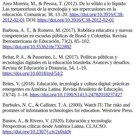
Area Moreira, M., & Pessoa, T. (2012). De lo sólido a lo líquido:
Las metamorfosis de la tecnología y sus repercusiones en la
educación. Comunicar, 38, 13–20.
https://doi.org/10.3916/C38-
2012-02-01
DOI:
https://doi.org/10.3916/C38-2012-02-01
Barbosa, A. T., & Romero, M. (2017). Robótica educativa y nuevas
competencias en escuelas públicas de Brasil y Colombia. Revista
Iberoamericana de Educación, 73(2), 85–102.
https://doi.org/10.35362/rie7322882
Behar, P. A., & Passerino, L. M. (2017). Políticas públicas y
tecnologías digitales en la educación brasileña: Avances y desafíos.
Revista de Educación a Distancia, 54, 1–19.
https://doi.org/10.6018/red/54/2
Brites, V. (2018). Educación, tecnología y cultura digital: prácticas
emergentes en América Latina. Revista Brasileira de Educação,
23(74), 1–18.
https://doi.org/10.1590/S1413-24782018237427
Burbules, N. C., & Callister, T. A. (2000). Watch IT: The risks and
promises of information technologies for education. Westview Press.
Bustos, A., & Rivero, V. (2020). Educación y tecnología:
Perspectivas críticas desde América Latina. CLACSO.
https://doi.org/10.2307/j.ctv2x0xk9j