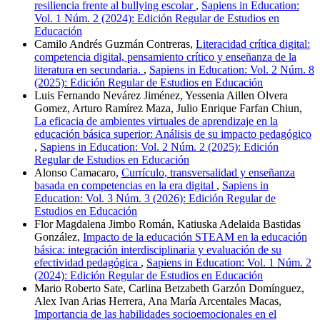
resiliencia frente al bullying escolar
,
Sapiens in Education:
Vol. 1 Núm. 2 (2024): Edición Regular de Estudios en
Educación
Camilo Andrés Guzmán Contreras,
Literacidad crítica digital:
competencia digital, pensamiento crítico y enseñanza de la
literatura en secundaria.
,
Sapiens in Education: Vol. 2 Núm. 8
(2025): Edición Regular de Estudios en Educación
Luis Fernando Nevárez Jiménez, Yessenia Aillen Olvera
Gomez, Arturo Ramírez Maza, Julio Enrique Farfan Chiun,
La eficacia de ambientes virtuales de aprendizaje en la
educación básica superior: Análisis de su impacto pedagógico
,
Sapiens in Education: Vol. 2 Núm. 2 (2025): Edición
Regular de Estudios en Educación
Alonso Camacaro,
Currículo, transversalidad y enseñanza
basada en competencias en la era digital
,
Sapiens in
Education: Vol. 3 Núm. 3 (2026): Edición Regular de
Estudios en Educación
Flor Magdalena Jimbo Román, Katiuska Adelaida Bastidas
González,
Impacto de la educación STEAM en la educación
básica: integración interdisciplinaria y evaluación de su
efectividad pedagógica
,
Sapiens in Education: Vol. 1 Núm. 2
(2024): Edición Regular de Estudios en Educación
Mario Roberto Sate, Carlina Betzabeth Garzón Domínguez,
Alex Ivan Arias Herrera, Ana María Arcentales Macas,
Importancia de las habilidades socioemocionales en el