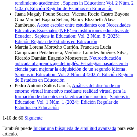
rendimiento académico
,
Sapiens in Education: Vol. 2 Núm. 2
(2025): Edición Regular de Estudios en Educación
Juana Magaly Foune Suarez, Vicenta Rocío Castro Bayona,
Gina Maribel Bajaña Sellan, Nancy Elizabeth Álava
Zambrano,
Acoso escolar entre estudiantes con Necesidades
Educativas Especiales (NEE) en instituciones educativas de
Ecuador
,
Sapiens in Education: Vol. 2 Núm. 8 (2025):
Edición Regular de Estudios en Educación
Marcia Lorena Morocho Carrión, Francisca Lucía
Campuzano Peñaherrera, Verónica Lourdes Jiménez Silva,
Ricardo Damián Eugenio Monserrate,
Neuroeducación
aplicada al aprendizaje del inglés: Estrategias basadas en la
ciencia para mejorar la adquisición de un segundo idioma
,
Sapiens in Education: Vol. 2 Núm. 4 (2025): Edición Regular
de Estudios en Educación
Pedro Antonio Saltos García,
Análisis del diseño de un
entorno virtual inmersivo mediante realidad virtual para la
formación de docentes en la educación superior
,
Sapiens in
Education: Vol. 1 Núm. 1 (2024): Edición Regular de
Estudios en Educación
1-10 de 60
Siguiente
También puede
Iniciar una búsqueda de similitud avanzada
para este
artículo.