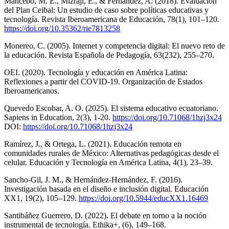
Mancebo, M. E., Mizraji, E., & Fernández, A. (2018). Evaluación
del Plan Ceibal: Un estudio de caso sobre políticas educativas y
tecnología. Revista Iberoamericana de Educación, 78(1), 101–120.
https://doi.org/10.35362/rie7813258
Monereo, C. (2005). Internet y competencia digital: El nuevo reto de
la educación. Revista Española de Pedagogía, 63(232), 255–270.
OEI. (2020). Tecnología y educación en América Latina:
Reflexiones a partir del COVID-19. Organización de Estados
Iberoamericanos.
Quevedo Escobar, A. O. (2025). El sistema educativo ecuatoriano.
Sapiens in Education, 2(3), 1-20.
https://doi.org/10.71068/1hzj3x24
DOI:
https://doi.org/10.71068/1hzj3x24
Ramírez, J., & Ortega, L. (2021). Educación remota en
comunidades rurales de México: Alternativas pedagógicas desde el
celular. Educación y Tecnología en América Latina, 4(1), 23–39.
Sancho-Gil, J. M., & Hernández-Hernández, F. (2016).
Investigación basada en el diseño e inclusión digital. Educación
XX1, 19(2), 105–129.
https://doi.org/10.5944/educXX1.16469
Santibáñez Guerrero, D. (2022). El debate en torno a la noción
instrumental de tecnología. Ethika+, (6), 149–168.