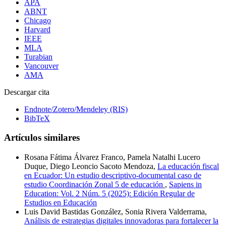
APA
ABNT
Chicago
Harvard
IEEE
MLA
Turabian
Vancouver
AMA
Descargar cita
Endnote/Zotero/Mendeley (RIS)
BibTeX
Artículos similares
Rosana Fátima Álvarez Franco, Pamela Natalhi Lucero
Duque, Diego Leoncio Sacoto Mendoza,
La educación fiscal
en Ecuador: Un estudio descriptivo-documental caso de
estudio Coordinación Zonal 5 de educación
,
Sapiens in
Education: Vol. 2 Núm. 5 (2025): Edición Regular de
Estudios en Educación
Luis David Bastidas González, Sonia Rivera Valderrama,
Análisis de estrategias digitales innovadoras para fortalecer la