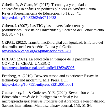
Cabello, P., & Claro, M. (2017). Tecnología y equidad en
educación: Un análisis de políticas públicas en América Latina.
Revista Iberoamericana de Educación, 75(1), 23–45.
https://doi.org/10.35362/rie7512638
Cabero, J. (2007). Las TIC y las universidades: retos y
posibilidades. Revista de Universidad y Sociedad del Conocimiento
(RUSC), 4(1).
CEPAL. (2022). Transformación digital con igualdad: El futuro del
desarrollo social en América Latina y el Caribe.
https://www.cepal.org/es/publicaciones/48281
ECLAC. (2021). La educación en tiempos de la pandemia de
COVID-19. CEPAL-UNESCO.
https://repositorio.cepal.org/handle/11362/45905
Feenberg, A. (2010). Between reason and experience: Essays in
technology and modernity. MIT Press. DOI:
https://doi.org/10.7551/mitpress/8221.001.0001
Guerschberg, L., & Gutierrez, Y. E. (2024). Revolución en la
Educación a través de la Inteligencia artificial y los
microaprendizajes: Nuevas Fronteras del Aprendizaje Personalizado.
Sapiens International Multidisciplinary Journal, 1(3), 51-64.