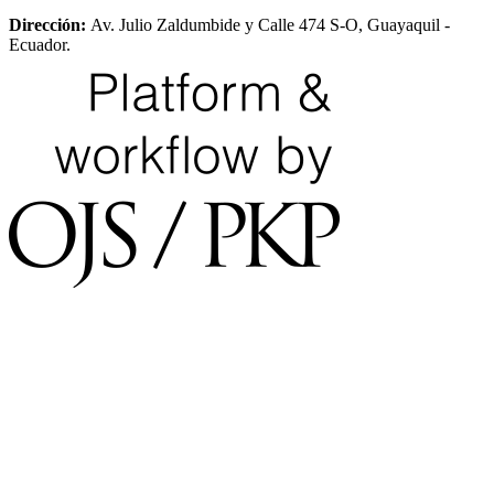
Dirección:
Av. Julio Zaldumbide y Calle 474 S-O, Guayaquil -
Ecuador.