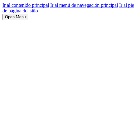
Ir al contenido principal
Ir al menú de navegación principal
Ir al pie
de página del sitio
Open Menu