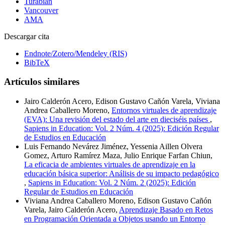
Turabian
Vancouver
AMA
Descargar cita
Endnote/Zotero/Mendeley (RIS)
BibTeX
Artículos similares
Jairo Calderón Acero, Edison Gustavo Cañón Varela, Viviana
Andrea Caballero Moreno,
Entornos virtuales de aprendizaje
(EVA): Una revisión del estado del arte en dieciséis países
,
Sapiens in Education: Vol. 2 Núm. 4 (2025): Edición Regular
de Estudios en Educación
Luis Fernando Nevárez Jiménez, Yessenia Aillen Olvera
Gomez, Arturo Ramírez Maza, Julio Enrique Farfan Chiun,
La eficacia de ambientes virtuales de aprendizaje en la
educación básica superior: Análisis de su impacto pedagógico
,
Sapiens in Education: Vol. 2 Núm. 2 (2025): Edición
Regular de Estudios en Educación
Viviana Andrea Caballero Moreno, Edison Gustavo Cañón
Varela, Jairo Calderón Acero,
Aprendizaje Basado en Retos
en Programación Orientada a Objetos usando un Entorno