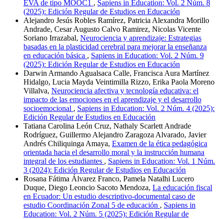
EVA de tipo MOOC1
,
Sapiens in Education: Vol. 2 Núm. 8
(2025): Edición Regular de Estudios en Educación
Alejandro Jesús Robles Ramírez, Patricia Alexandra Morillo
Andrade, Cesar Augusto Calvo Ramirez, Nicolas Vicente
Soriano Irrazabal,
Neurociencia y aprendizaje: Estrategias
basadas en la plasticidad cerebral para mejorar la enseñanza
en educación básica
,
Sapiens in Education: Vol. 2 Núm. 9
(2025): Edición Regular de Estudios en Educación
Darwin Armando Agualsaca Calle, Francisca Aura Martínez
Hidalgo, Lucia Mayda Veintimilla Rizzo, Erika Paola Moreno
Villalva,
Neurociencia afectiva y tecnología educativa: el
impacto de las emociones en el aprendizaje y el desarrollo
socioemocional
,
Sapiens in Education: Vol. 2 Núm. 4 (2025):
Edición Regular de Estudios en Educación
Tatiana Carolina León Cruz, Nathaly Scarlett Andrade
Rodríguez, Guillermo Alejandro Zaragoza Alvarado, Javier
Andrés Chiliquinga Amaya,
Examen de la ética pedagógica
orientada hacia el desarrollo moral y la instrucción humana
integral de los estudiantes
,
Sapiens in Education: Vol. 1 Núm.
3 (2024): Edición Regular de Estudios en Educación
Rosana Fátima Álvarez Franco, Pamela Natalhi Lucero
Duque, Diego Leoncio Sacoto Mendoza,
La educación fiscal
en Ecuador: Un estudio descriptivo-documental caso de
estudio Coordinación Zonal 5 de educación
,
Sapiens in
Education: Vol. 2 Núm. 5 (2025): Edición Regular de