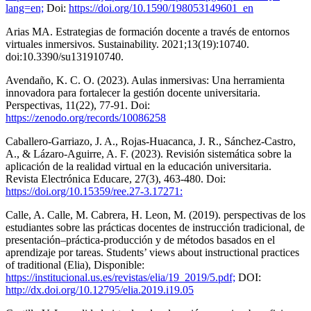
lang=en;
Doi:
https://doi.org/10.1590/198053149601_en
Arias MA. Estrategias de formación docente a través de entornos
virtuales inmersivos. Sustainability. 2021;13(19):10740.
doi:10.3390/su131910740.
Avendaño, K. C. O. (2023). Aulas inmersivas: Una herramienta
innovadora para fortalecer la gestión docente universitaria.
Perspectivas, 11(22), 77-91. Doi:
https://zenodo.org/records/10086258
Caballero-Garriazo, J. A., Rojas-Huacanca, J. R., Sánchez-Castro,
A., & Lázaro-Aguirre, A. F. (2023). Revisión sistemática sobre la
aplicación de la realidad virtual en la educación universitaria.
Revista Electrónica Educare, 27(3), 463-480. Doi:
https://doi.org/10.15359/ree.27-3.17271:
Calle, A. Calle, M. Cabrera, H. Leon, M. (2019). perspectivas de los
estudiantes sobre las prácticas docentes de instrucción tradicional, de
presentación–práctica-producción y de métodos basados en el
aprendizaje por tareas. Students’ views about instructional practices
of traditional (Elia), Disponible:
https://institucional.us.es/revistas/elia/19_2019/5.pdf;
DOI:
http://dx.doi.org/10.12795/elia.2019.i19.05