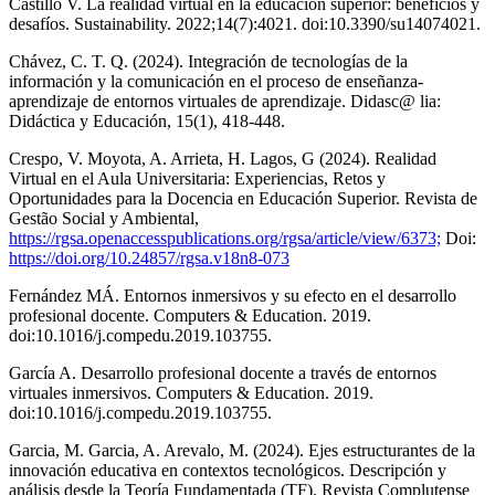
Castillo V. La realidad virtual en la educación superior: beneficios y
desafíos. Sustainability. 2022;14(7):4021. doi:10.3390/su14074021.
Chávez, C. T. Q. (2024). Integración de tecnologías de la
información y la comunicación en el proceso de enseñanza-
aprendizaje de entornos virtuales de aprendizaje. Didasc@ lia:
Didáctica y Educación, 15(1), 418-448.
Crespo, V. Moyota, A. Arrieta, H. Lagos, G (2024). Realidad
Virtual en el Aula Universitaria: Experiencias, Retos y
Oportunidades para la Docencia en Educación Superior. Revista de
Gestão Social y Ambiental,
https://rgsa.openaccesspublications.org/rgsa/article/view/6373;
Doi:
https://doi.org/10.24857/rgsa.v18n8-073
Fernández MÁ. Entornos inmersivos y su efecto en el desarrollo
profesional docente. Computers & Education. 2019.
doi:10.1016/j.compedu.2019.103755.
García A. Desarrollo profesional docente a través de entornos
virtuales inmersivos. Computers & Education. 2019.
doi:10.1016/j.compedu.2019.103755.
Garcia, M. Garcia, A. Arevalo, M. (2024). Ejes estructurantes de la
innovación educativa en contextos tecnológicos. Descripción y
análisis desde la Teoría Fundamentada (TF). Revista Complutense