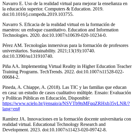
Navarro E. Uso de la realidad virtual para mejorar la enseñanza en
la educación superior. Computers & Education. 2019.
doi:10.1016/j.compedu.2019.103755.
Navarro S. Eficacia de la realidad virtual en la formación de
maestros: un enfoque cuantitativo. Education and Information
Technologies. 2020. doi:10.1007/s10639-020-10234-0.
Pérez AM. Tecnologías inmersivas para la formación de profesores
universitarios. Sustainability. 2021;13(19):10740.
doi:10.3390/su131910740.
Piña AA. Implementing Virtual Reality in Higher Education Teacher
Training Programs. TechTrends. 2022. doi:10.1007/s11528-022-
00684-2.
Pineda, A. Chiappe, A. (2018). Las TIC y las familias que educan
en casa: un estudio de casos cualitativo múltiple. Ensaio: Evaluación
y Políticas Públicas en Educación, Disponible:
https://www.scielo.br/j/ensaio/a/NSVTb9tsMFqqZRHxb35vLNR/?
lang=en#
Ramírez JA. Innovaciones en la formación docente universitaria con
realidad virtual. Educational Technology Research and
Development. 2023. doi:10.1007/s11423-020-09742-8.