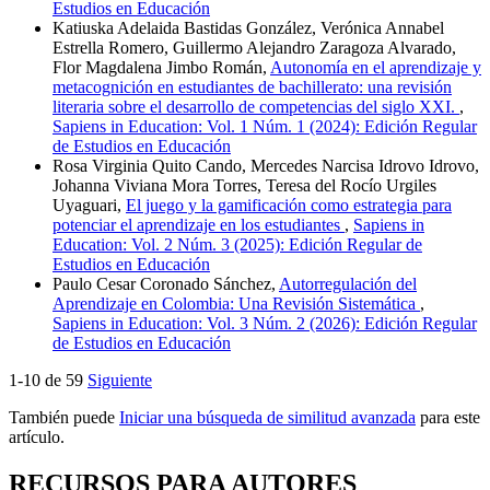
Estudios en Educación
Katiuska Adelaida Bastidas González, Verónica Annabel
Estrella Romero, Guillermo Alejandro Zaragoza Alvarado,
Flor Magdalena Jimbo Román,
Autonomía en el aprendizaje y
metacognición en estudiantes de bachillerato: una revisión
literaria sobre el desarrollo de competencias del siglo XXI.
,
Sapiens in Education: Vol. 1 Núm. 1 (2024): Edición Regular
de Estudios en Educación
Rosa Virginia Quito Cando, Mercedes Narcisa Idrovo Idrovo,
Johanna Viviana Mora Torres, Teresa del Rocío Urgiles
Uyaguari,
El juego y la gamificación como estrategia para
potenciar el aprendizaje en los estudiantes
,
Sapiens in
Education: Vol. 2 Núm. 3 (2025): Edición Regular de
Estudios en Educación
Paulo Cesar Coronado Sánchez,
Autorregulación del
Aprendizaje en Colombia: Una Revisión Sistemática
,
Sapiens in Education: Vol. 3 Núm. 2 (2026): Edición Regular
de Estudios en Educación
1-10 de 59
Siguiente
También puede
Iniciar una búsqueda de similitud avanzada
para este
artículo.
RECURSOS PARA AUTORES