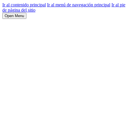
Ir al contenido principal
Ir al menú de navegación principal
Ir al pie
de página del sitio
Open Menu