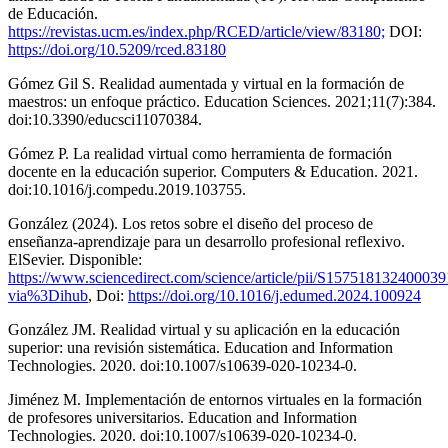
de Educación.
https://revistas.ucm.es/index.php/RCED/article/view/83180;
DOI:
https://doi.org/10.5209/rced.83180
Gómez Gil S. Realidad aumentada y virtual en la formación de
maestros: un enfoque práctico. Education Sciences. 2021;11(7):384.
doi:10.3390/educsci11070384.
Gómez P. La realidad virtual como herramienta de formación
docente en la educación superior. Computers & Education. 2021.
doi:10.1016/j.compedu.2019.103755.
González (2024). Los retos sobre el diseño del proceso de
enseñanza-aprendizaje para un desarrollo profesional reflexivo.
ElSevier. Disponible:
https://www.sciencedirect.com/science/article/pii/S157518132400039
via%3Dihub
, Doi:
https://doi.org/10.1016/j.edumed.2024.100924
González JM. Realidad virtual y su aplicación en la educación
superior: una revisión sistemática. Education and Information
Technologies. 2020. doi:10.1007/s10639-020-10234-0.
Jiménez M. Implementación de entornos virtuales en la formación
de profesores universitarios. Education and Information
Technologies. 2020. doi:10.1007/s10639-020-10234-0.