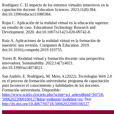
Rodríguez C. El impacto de los entornos virtuales inmersivos en la
capacitación docente. Education Sciences. 2023;11(8):384.
doi:10.3390/educsci11080384.
Rojas C. Aplicación de la realidad virtual en la educación superior:
un estudio de caso. Educational Technology Research and
Development. 2020. doi:10.1007/s11423-020-09742-8.
Ruiz A. Aplicaciones de la realidad virtual en la formación de
maestros: una revisión. Computers & Education. 2019.
doi:10.1016/j.compedu.2019.103755.
Torres R. Realidad virtual y formación docente: una perspectiva
innovadora. Sustainability. 2022;14(7):4021.
doi:10.3390/su14074021.
San Andrés, E. Rodríguez, M. Mero, k.(2022). Tecnologías Web 2.0
en el proceso de formación universitaria: programa de capacitación
para favorecer el conocimiento y habilidades de los docentes.
Formación universitaria. Disponible:
https://www.scielo.cl/scielo.php?script=sci_arttext&pid=S0718-
50062022000100127&lng=en&nrm=iso&tlng=en;
Doi:
http://dx.doi.org/10.4067/S0718-50062022000100127