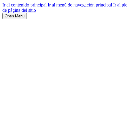
Ir al contenido principal
Ir al menú de navegación principal
Ir al pie
de página del sitio
Open Menu