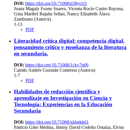
DOI:
https://doi.org/10.71068/p58yct11
Juana Magaly Foune Suarez, Vicenta Rocío Castro Bayona,
Gina Maribel Bajaña Sellan, Nancy Elizabeth Álava
Zambrano (Autor/a)
1-13
PDF
Literacidad crítica digital: competencia digital,
pensamiento crítico y enseñanza de la literatura
en secundaria.
DOI:
https://doi.org/10.71068/1cky7q66
Camilo Andrés Guzmán Contreras (Autor/a)
1-7
PDF
Habilidades de redacción científica y
aprendizaje en Investigación en Ciencia y
Tecnología: Experiencias en la Educación
Secundaria
DOI:
https://doi.org/10.71068/xkhgkk61
Patricio Giler Medina, Jimmy David Cedeño Ostaiza, Elvira