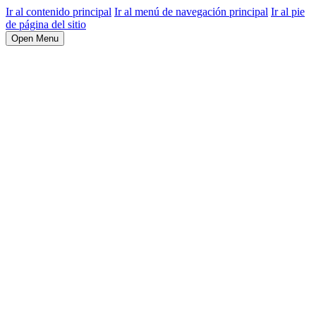
Ir al contenido principal
Ir al menú de navegación principal
Ir al pie
de página del sitio
Open Menu