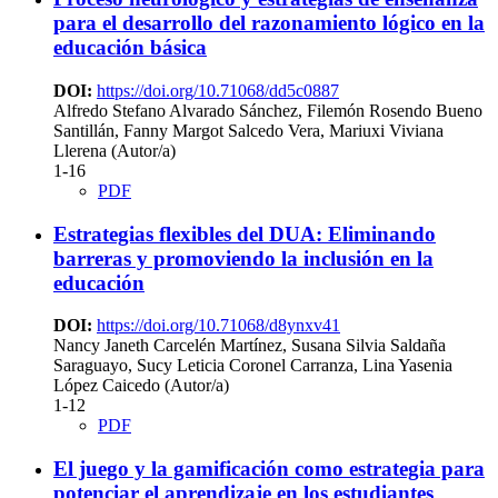
para el desarrollo del razonamiento lógico en la
educación básica
DOI:
https://doi.org/10.71068/dd5c0887
Alfredo Stefano Alvarado Sánchez, Filemón Rosendo Bueno
Santillán, Fanny Margot Salcedo Vera, Mariuxi Viviana
Llerena (Autor/a)
1-16
PDF
Estrategias flexibles del DUA: Eliminando
barreras y promoviendo la inclusión en la
educación
DOI:
https://doi.org/10.71068/d8ynxv41
Nancy Janeth Carcelén Martínez, Susana Silvia Saldaña
Saraguayo, Sucy Leticia Coronel Carranza, Lina Yasenia
López Caicedo (Autor/a)
1-12
PDF
El juego y la gamificación como estrategia para
potenciar el aprendizaje en los estudiantes