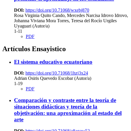
DOI:
https://doi.org/10.71068/wxebj870
Rosa Virginia Quito Cando, Mercedes Narcisa Idrovo Idrovo,
Johanna Viviana Mora Torres, Teresa del Rocío Urgiles
Uyaguari (Autor/a)
1-11
PDF
Artículos Ensayistico
El sistema educativo ecuatoriano
DOI:
https://doi.org/10.71068/1hzj3x24
Adrian Osiris Quevedo Escobar (Autor/a)
1-19
PDF
Comparación y contraste entre la teoría de
situaciones didácticas y teoría de la
objetivación: una aproximación al estado del
arte
DOI:
https://doi.org/10.71068/a8aqaw52