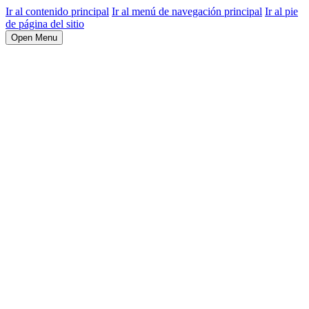
Ir al contenido principal
Ir al menú de navegación principal
Ir al pie
de página del sitio
Open Menu