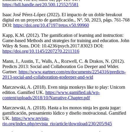
https://hdl.handle.net/20.500.12552/5581
Isaac José Pérez-López (2022). El impacto de un doble breakout
digital en un proyecto de gamificación., Nº. 50, 2023, págs. 761-768
DOI:
https://doi.org/10.47197/retos.v50.99960
Kapp, K.M. (2012). The gamification of learning and instruction:
Game-based Methods and strategies for training and education. John
Wiley & Sons. DOI: 10.4236/psych.2017.83023 DOI:
https://doi.org/10.1145/2207270.2211316
Mann, J., Austin, T., Walls, A., Rozwell, C. & Drakos, N. (2012).
Predicts 2013: Social and Collaboration Go Deeper and Wider.
Gartner.
https://www.gartner.com/en/documents/2254316/predicts-
2013-social-and-collaboration-godeeper-and-wid
Marczewski, A. (2018). Even ninja monkeys like to play: Unicorn
edition. Gamified UK.
https://www.gamified.uk/wp-
content/uploads/2018/10/Narrative-Chapter.pdf
Marczewski, A. (2018). Hasta a los monos ninja les gusta jugar:
gamificación, pensamiento lúdico y diseño motivacional. Gamified
UK.
https://www.revista-
rio.org/index.php/revista_rio/article/download/230/205/945