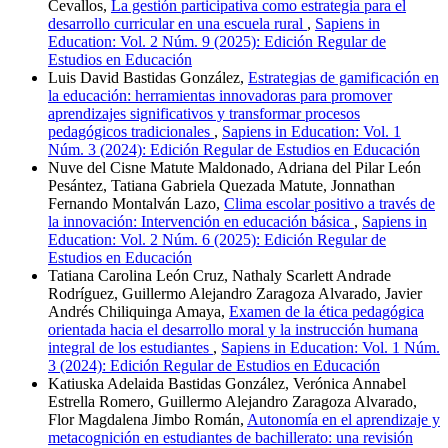
Cevallos,
La gestión participativa como estrategia para el
desarrollo curricular en una escuela rural
,
Sapiens in
Education: Vol. 2 Núm. 9 (2025): Edición Regular de
Estudios en Educación
Luis David Bastidas González,
Estrategias de gamificación en
la educación: herramientas innovadoras para promover
aprendizajes significativos y transformar procesos
pedagógicos tradicionales
,
Sapiens in Education: Vol. 1
Núm. 3 (2024): Edición Regular de Estudios en Educación
Nuve del Cisne Matute Maldonado, Adriana del Pilar León
Pesántez, Tatiana Gabriela Quezada Matute, Jonnathan
Fernando Montalván Lazo,
Clima escolar positivo a través de
la innovación: Intervención en educación básica
,
Sapiens in
Education: Vol. 2 Núm. 6 (2025): Edición Regular de
Estudios en Educación
Tatiana Carolina León Cruz, Nathaly Scarlett Andrade
Rodríguez, Guillermo Alejandro Zaragoza Alvarado, Javier
Andrés Chiliquinga Amaya,
Examen de la ética pedagógica
orientada hacia el desarrollo moral y la instrucción humana
integral de los estudiantes
,
Sapiens in Education: Vol. 1 Núm.
3 (2024): Edición Regular de Estudios en Educación
Katiuska Adelaida Bastidas González, Verónica Annabel
Estrella Romero, Guillermo Alejandro Zaragoza Alvarado,
Flor Magdalena Jimbo Román,
Autonomía en el aprendizaje y
metacognición en estudiantes de bachillerato: una revisión