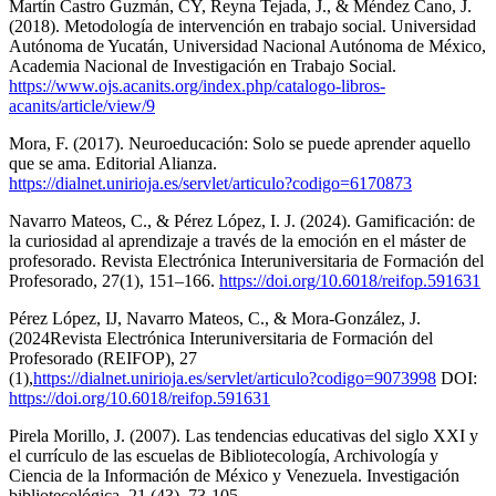
Martín Castro Guzmán, CY, Reyna Tejada, J., & Méndez Cano, J.
(2018). Metodología de intervención en trabajo social. Universidad
Autónoma de Yucatán, Universidad Nacional Autónoma de México,
Academia Nacional de Investigación en Trabajo Social.
https://www.ojs.acanits.org/index.php/catalogo-libros-
acanits/article/view/9
Mora, F. (2017). Neuroeducación: Solo se puede aprender aquello
que se ama. Editorial Alianza.
https://dialnet.unirioja.es/servlet/articulo?codigo=6170873
Navarro Mateos, C., & Pérez López, I. J. (2024). Gamificación: de
la curiosidad al aprendizaje a través de la emoción en el máster de
profesorado. Revista Electrónica Interuniversitaria de Formación del
Profesorado, 27(1), 151–166.
https://doi.org/10.6018/reifop.591631
Pérez López, IJ, Navarro Mateos, C., & Mora-González, J.
(2024Revista Electrónica Interuniversitaria de Formación del
Profesorado (REIFOP), 27
(1),
https://dialnet.unirioja.es/servlet/articulo?codigo=9073998
DOI:
https://doi.org/10.6018/reifop.591631
Pirela Morillo, J. (2007). Las tendencias educativas del siglo XXI y
el currículo de las escuelas de Bibliotecología, Archivología y
Ciencia de la Información de México y Venezuela. Investigación
bibliotecológica, 21 (43), 73-105.