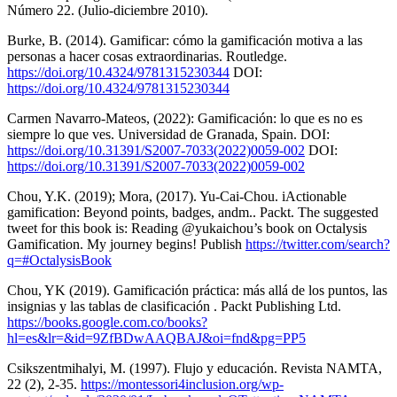
Número 22. (Julio-diciembre 2010).
Burke, B. (2014). Gamificar: cómo la gamificación motiva a las
personas a hacer cosas extraordinarias. Routledge.
https://doi.org/10.4324/9781315230344
DOI:
https://doi.org/10.4324/9781315230344
Carmen Navarro-Mateos, (2022): Gamificación: lo que es no es
siempre lo que ves. Universidad de Granada, Spain. DOI:
https://doi.org/10.31391/S2007-7033(2022)0059-002
DOI:
https://doi.org/10.31391/S2007-7033(2022)0059-002
Chou, Y.K. (2019); Mora, (2017). Yu-Cai-Chou. iActionable
gamification: Beyond points, badges, andm.. Packt. The suggested
tweet for this book is: Reading @yukaichou’s book on Octalysis
Gamification. My journey begins! Publish
https://twitter.com/search?
q=#OctalysisBook
Chou, YK (2019). Gamificación práctica: más allá de los puntos, las
insignias y las tablas de clasificación . Packt Publishing Ltd.
https://books.google.com.co/books?
hl=es&lr=&id=9ZfBDwAAQBAJ&oi=fnd&pg=PP5
Csikszentmihalyi, M. (1997). Flujo y educación. Revista NAMTA,
22 (2), 2-35.
https://montessori4inclusion.org/wp-