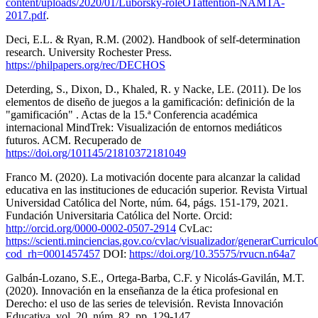
content/uploads/2020/01/Luborsky-roleOTattention-NAMTA-
2017.pdf
.
Deci, E.L. & Ryan, R.M. (2002). Handbook of self-determination
research. University Rochester Press.
https://philpapers.org/rec/DECHOS
Deterding, S., Dixon, D., Khaled, R. y Nacke, LE. (2011). De los
elementos de diseño de juegos a la gamificación: definición de la
"gamificación" . Actas de la 15.ª Conferencia académica
internacional MindTrek: Visualización de entornos mediáticos
futuros. ACM. Recuperado de
https://doi.org/101145/21810372181049
Franco M. (2020). La motivación docente para alcanzar la calidad
educativa en las instituciones de educación superior. Revista Virtual
Universidad Católica del Norte, núm. 64, págs. 151-179, 2021.
Fundación Universitaria Católica del Norte. Orcid:
http://orcid.org/0000-0002-0507-2914
CvLac:
https://scienti.minciencias.gov.co/cvlac/visualizador/generarCurricul
cod_rh=0001457457
DOI:
https://doi.org/10.35575/rvucn.n64a7
Galbán-Lozano, S.E., Ortega-Barba, C.F. y Nicolás-Gavilán, M.T.
(2020). Innovación en la enseñanza de la ética profesional en
Derecho: el uso de las series de televisión. Revista Innovación
Educativa, vol. 20, núm. 82, pp. 129-147.