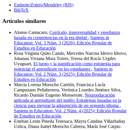
Endnote/Zotero/Mendeley (RIS)
BibTeX
Artículos similares
Alonso Camacaro,
Currículo, transversalidad y enseñanza
basada en competencias en la era digital
,
Sapiens in
Education: Vol. 3 Núm. 3 (2026): Edición Regular de
Estudios en Educación
Rosa Virginia Quito Cando, Mercedes Narcisa Idrovo Idrovo,
Johanna Viviana Mora Torres, Teresa del Rocío Urgiles
Uyaguari,
El juego y la gamificación como estrategia para
potenciar el aprendizaje en los estudiantes
,
Sapiens in
Education: Vol. 2 Núm. 3 (2025): Edición Regular de
Estudios en Educación
Marcia Lorena Morocho Carrión, Francisca Lucía
Campuzano Peñaherrera, Verónica Lourdes Jiménez Silva,
Ricardo Damián Eugenio Monserrate,
Neuroeducación
aplicada al aprendizaje del inglés: Estrategias basadas en la
ciencia para mejorar la adquisición de un segundo idioma
,
Sapiens in Education: Vol. 2 Núm. 4 (2025): Edición Regular
de Estudios en Educación
Esteban Lenin Pineda Tenesaca, Mayra Catalina Villazhañay
Uzhca, Diana Isabel Morocho Cabrera, María José Carpio