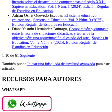
literaria sobre el desarrollo de competencias del siglo XXI.
,
Sapiens in Education: Vol. 1 Núm. 1 (2024): Edición Regular
de Estudios en Educación
Adrian Osiris Quevedo Escobar,
El sistema educativo
ecuatoriano
,
Sapiens in Education: Vol. 2 Núm. 3 (2025):
Edición Regular de Estudios en Educación
Diana Yasmín Hernández Buitrago,
Comparación y contraste
entre la teoría de situaciones didácticas y teoría de la
objetivación: una aproximación al estado del arte
,
Sapiens in
Education: Vol. 2 Núm. 3 (2025): Edición Regular de
Estudios en Educación
1-10 de 61
Siguiente
También puede
Iniciar una búsqueda de similitud avanzada
para este
artículo.
RECURSOS PARA AUTORES
WHATSAPP