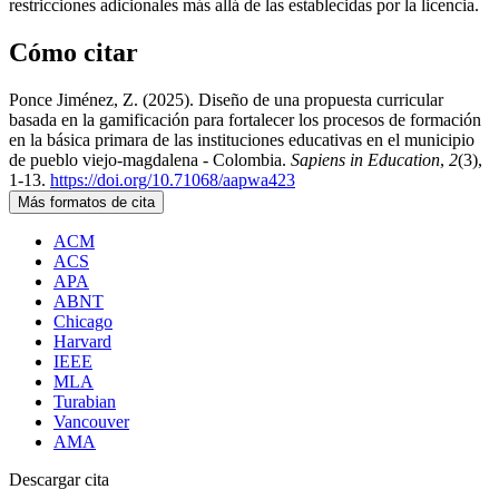
restricciones adicionales más allá de las establecidas por la licencia.
Cómo citar
Ponce Jiménez, Z. (2025). Diseño de una propuesta curricular
basada en la gamificación para fortalecer los procesos de formación
en la básica primara de las instituciones educativas en el municipio
de pueblo viejo-magdalena - Colombia.
Sapiens in Education
,
2
(3),
1-13.
https://doi.org/10.71068/aapwa423
Más formatos de cita
ACM
ACS
APA
ABNT
Chicago
Harvard
IEEE
MLA
Turabian
Vancouver
AMA
Descargar cita