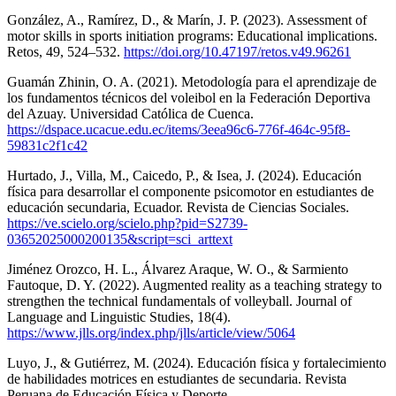
González, A., Ramírez, D., & Marín, J. P. (2023). Assessment of
motor skills in sports initiation programs: Educational implications.
Retos, 49, 524–532.
https://doi.org/10.47197/retos.v49.96261
Guamán Zhinin, O. A. (2021). Metodología para el aprendizaje de
los fundamentos técnicos del voleibol en la Federación Deportiva
del Azuay. Universidad Católica de Cuenca.
https://dspace.ucacue.edu.ec/items/3eea96c6-776f-464c-95f8-
59831c2f1c42
Hurtado, J., Villa, M., Caicedo, P., & Isea, J. (2024). Educación
física para desarrollar el componente psicomotor en estudiantes de
educación secundaria, Ecuador. Revista de Ciencias Sociales.
https://ve.scielo.org/scielo.php?pid=S2739-
03652025000200135&script=sci_arttext
Jiménez Orozco, H. L., Álvarez Araque, W. O., & Sarmiento
Fautoque, D. Y. (2022). Augmented reality as a teaching strategy to
strengthen the technical fundamentals of volleyball. Journal of
Language and Linguistic Studies, 18(4).
https://www.jlls.org/index.php/jlls/article/view/5064
Luyo, J., & Gutiérrez, M. (2024). Educación física y fortalecimiento
de habilidades motrices en estudiantes de secundaria. Revista
Peruana de Educación Física y Deporte.