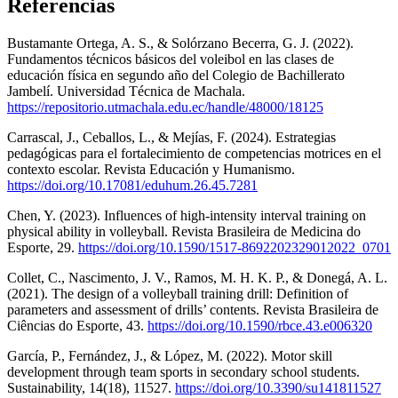
Referencias
Bustamante Ortega, A. S., & Solórzano Becerra, G. J. (2022).
Fundamentos técnicos básicos del voleibol en las clases de
educación física en segundo año del Colegio de Bachillerato
Jambelí. Universidad Técnica de Machala.
https://repositorio.utmachala.edu.ec/handle/48000/18125
Carrascal, J., Ceballos, L., & Mejías, F. (2024). Estrategias
pedagógicas para el fortalecimiento de competencias motrices en el
contexto escolar. Revista Educación y Humanismo.
https://doi.org/10.17081/eduhum.26.45.7281
Chen, Y. (2023). Influences of high-intensity interval training on
physical ability in volleyball. Revista Brasileira de Medicina do
Esporte, 29.
https://doi.org/10.1590/1517-8692202329012022_0701
Collet, C., Nascimento, J. V., Ramos, M. H. K. P., & Donegá, A. L.
(2021). The design of a volleyball training drill: Definition of
parameters and assessment of drills’ contents. Revista Brasileira de
Ciências do Esporte, 43.
https://doi.org/10.1590/rbce.43.e006320
García, P., Fernández, J., & López, M. (2022). Motor skill
development through team sports in secondary school students.
Sustainability, 14(18), 11527.
https://doi.org/10.3390/su141811527