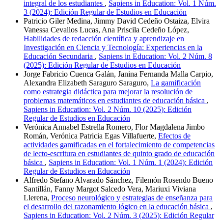
integral de los estudiantes
,
Sapiens in Education: Vol. 1 Núm.
3 (2024): Edición Regular de Estudios en Educación
Patricio Giler Medina, Jimmy David Cedeño Ostaiza, Elvira
Vanessa Cevallos Lucas, Ana Priscila Cedeño López,
Habilidades de redacción científica y aprendizaje en
Investigación en Ciencia y Tecnología: Experiencias en la
Educación Secundaria
,
Sapiens in Education: Vol. 2 Núm. 8
(2025): Edición Regular de Estudios en Educación
Jorge Fabricio Cuenca Galán, Janina Fernanda Malla Carpio,
Alexandra Elizabeth Saraguro Saraguro,
La gamificación
como estrategia didáctica para mejorar la resolución de
problemas matemáticos en estudiantes de educación básica
,
Sapiens in Education: Vol. 2 Núm. 10 (2025): Edición
Regular de Estudios en Educación
Verónica Annabel Estrella Romero, Flor Magdalena Jimbo
Román, Verónica Patricia Egas Villafuerte,
Efectos de
actividades gamificadas en el fortalecimiento de competencias
de lecto-escritura en estudiantes de quinto grado de educación
básica
,
Sapiens in Education: Vol. 1 Núm. 1 (2024): Edición
Regular de Estudios en Educación
Alfredo Stefano Alvarado Sánchez, Filemón Rosendo Bueno
Santillán, Fanny Margot Salcedo Vera, Mariuxi Viviana
Llerena,
Proceso neurológico y estrategias de enseñanza para
el desarrollo del razonamiento lógico en la educación básica
,
Sapiens in Education: Vol. 2 Núm. 3 (2025): Edición Regular