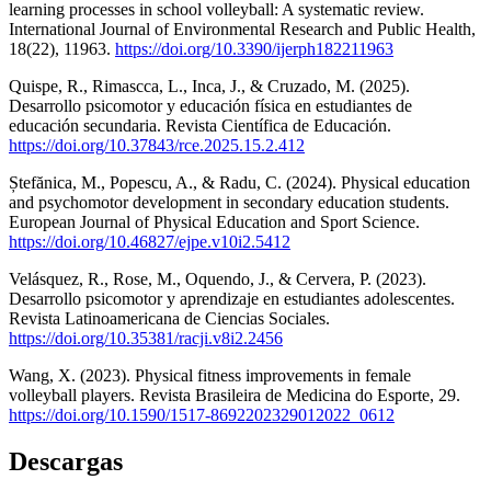
learning processes in school volleyball: A systematic review.
International Journal of Environmental Research and Public Health,
18(22), 11963.
https://doi.org/10.3390/ijerph182211963
Quispe, R., Rimascca, L., Inca, J., & Cruzado, M. (2025).
Desarrollo psicomotor y educación física en estudiantes de
educación secundaria. Revista Científica de Educación.
https://doi.org/10.37843/rce.2025.15.2.412
Ștefănica, M., Popescu, A., & Radu, C. (2024). Physical education
and psychomotor development in secondary education students.
European Journal of Physical Education and Sport Science.
https://doi.org/10.46827/ejpe.v10i2.5412
Velásquez, R., Rose, M., Oquendo, J., & Cervera, P. (2023).
Desarrollo psicomotor y aprendizaje en estudiantes adolescentes.
Revista Latinoamericana de Ciencias Sociales.
https://doi.org/10.35381/racji.v8i2.2456
Wang, X. (2023). Physical fitness improvements in female
volleyball players. Revista Brasileira de Medicina do Esporte, 29.
https://doi.org/10.1590/1517-8692202329012022_0612
Descargas