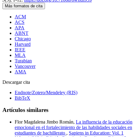
Más formatos de cita
ACM
ACS
APA
ABNT
Chicago
Harvard
IEEE
MLA
Turabian
Vancouver
AMA
Descargar cita
Endnote/Zotero/Mendeley (RIS)
BibTeX
Artículos similares
Flor Magdalena Jimbo Román,
La influencia de la educación
emocional en el fortalecimiento de las habilidades sociales en
estudiantes de bachillerato
,
Sapiens in Education: Vol. 1