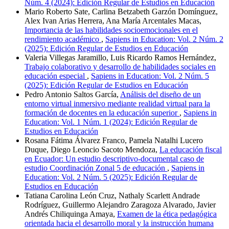
Núm. 4 (2024): Edición Regular de Estudios en Educación
Mario Roberto Sate, Carlina Betzabeth Garzón Domínguez,
Alex Ivan Arias Herrera, Ana María Arcentales Macas,
Importancia de las habilidades socioemocionales en el
rendimiento académico
,
Sapiens in Education: Vol. 2 Núm. 2
(2025): Edición Regular de Estudios en Educación
Valeria Villegas Jaramillo, Luis Ricardo Ramos Hernández,
Trabajo colaborativo y desarrollo de habilidades sociales en
educación especial
,
Sapiens in Education: Vol. 2 Núm. 5
(2025): Edición Regular de Estudios en Educación
Pedro Antonio Saltos García,
Análisis del diseño de un
entorno virtual inmersivo mediante realidad virtual para la
formación de docentes en la educación superior
,
Sapiens in
Education: Vol. 1 Núm. 1 (2024): Edición Regular de
Estudios en Educación
Rosana Fátima Álvarez Franco, Pamela Natalhi Lucero
Duque, Diego Leoncio Sacoto Mendoza,
La educación fiscal
en Ecuador: Un estudio descriptivo-documental caso de
estudio Coordinación Zonal 5 de educación
,
Sapiens in
Education: Vol. 2 Núm. 5 (2025): Edición Regular de
Estudios en Educación
Tatiana Carolina León Cruz, Nathaly Scarlett Andrade
Rodríguez, Guillermo Alejandro Zaragoza Alvarado, Javier
Andrés Chiliquinga Amaya,
Examen de la ética pedagógica
orientada hacia el desarrollo moral y la instrucción humana