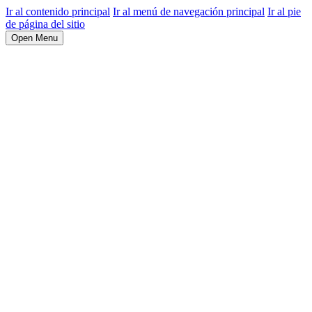
Ir al contenido principal
Ir al menú de navegación principal
Ir al pie
de página del sitio
Open Menu