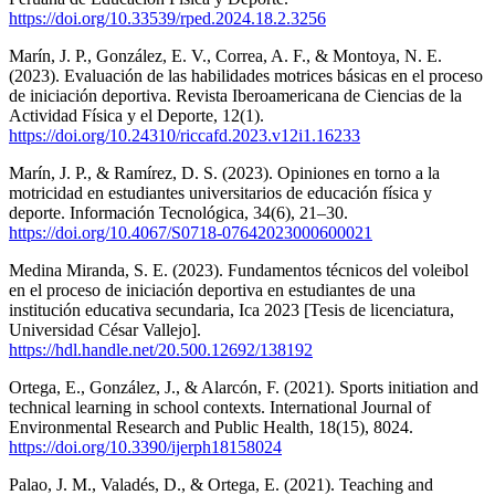
https://doi.org/10.33539/rped.2024.18.2.3256
Marín, J. P., González, E. V., Correa, A. F., & Montoya, N. E.
(2023). Evaluación de las habilidades motrices básicas en el proceso
de iniciación deportiva. Revista Iberoamericana de Ciencias de la
Actividad Física y el Deporte, 12(1).
https://doi.org/10.24310/riccafd.2023.v12i1.16233
Marín, J. P., & Ramírez, D. S. (2023). Opiniones en torno a la
motricidad en estudiantes universitarios de educación física y
deporte. Información Tecnológica, 34(6), 21–30.
https://doi.org/10.4067/S0718-07642023000600021
Medina Miranda, S. E. (2023). Fundamentos técnicos del voleibol
en el proceso de iniciación deportiva en estudiantes de una
institución educativa secundaria, Ica 2023 [Tesis de licenciatura,
Universidad César Vallejo].
https://hdl.handle.net/20.500.12692/138192
Ortega, E., González, J., & Alarcón, F. (2021). Sports initiation and
technical learning in school contexts. International Journal of
Environmental Research and Public Health, 18(15), 8024.
https://doi.org/10.3390/ijerph18158024
Palao, J. M., Valadés, D., & Ortega, E. (2021). Teaching and