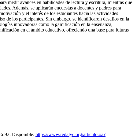
para medir avances en habilidades de lectura y escritura, mientras que
vidades. Además, se aplicarán encuestas a docentes y padres para
otivación y el interés de los estudiantes hacia las actividades
 de los participantes. Sin embargo, se identificaron desafíos en la
odologías innovadoras como la gamificación en la enseñanza,
amificación en el ámbito educativo, ofreciendo una base para futuras
-92. Disponible:
https://www.redalyc.org/articulo.oa?