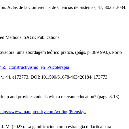
ación. Actas de la Conferencia de Ciencias de Sistemas, 47, 3025–3034.
ixed Methods. SAGE Publications.
vadora: uma abordagem teórico-prática. (págs. p. 389-993.). Porto
9455_Constructivismo_en_Psicoterapia
uisa. v. 44, e173773, DOI: 10.1590/S1678-4634201844173773.
h up and provide students with a relevant education? (págs. 8-13).
https://www.marcprensky.com/writing/Prensky-
 J. M. (2023). La gamificación como estrategia didáctica para