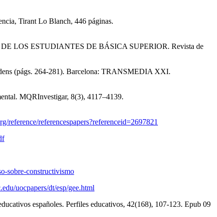
ia, Tirant Lo Blanch, 446 páginas.
E DE LOS ESTUDIANTES DE BÁSICA SUPERIOR. Revista de
ludens (págs. 264-281). Barcelona: TRANSMEDIA XXI.
emental. MQRInvestigar, 8(3), 4117–4139.
org/reference/referencespapers?referenceid=2697821
df
urso-sobre-constructivismo
.edu/uocpapers/dt/esp/gee.html
 educativos españoles. Perfiles educativos, 42(168), 107-123. Epub 09