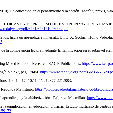
educación en el pensamiento y la acción. Teoría y praxis, Valenc
IVIDADES LÚDICAS EN EL PROCESO DE ENSEÑANZA-APRENDIZAJ
w.redalyc.org/pdf/6731/673171026008.pdf
s: hacia un aprendizaje inmersito. En C. A. Scolari, Homo Video
05
 de la competencia lectora mediante la gamificación en el subnivel el
ucting Mixed Methods Research. SAGE Publications.
https://www.scirp.
gogía N° 257, pág. 78-84.
https://www.redalyc.org/pdf/356/35651520.p
actions. 19., 14–17. 10.1145/2212877.2212883.
a Redonda Magisterio.
https://bibliotecadigital.magisterio.co/libro/disc
l aprendizaje y la alfabetización . Palgrave Macmillan.
https://www.uoc
 de la gamificación en educación primaria. Estudio multicaso de centros
8.59173