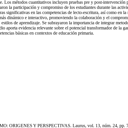
aje. Los métodos cuantitativos incluyen pruebas pre y post-intervención 
traron la participación y compromiso de los estudiantes durante las acti
 significativas en las competencias de lecto-escritura, así como en la m
ás dinámico e interactivo, promoviendo la colaboración y el compromiso
y estilos de aprendizaje. Se subrayaron la importancia de integrar met
dio aporta evidencia relevante sobre el potencial transformador de la g
etencias básicas en contextos de educación primaria.
MO: ORIGENES Y PERSPECTIVAS. Laurus, vol. 13, núm. 24, pp. 76