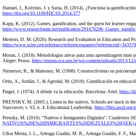
Hamari, J., Koivisto, J. y Sarsa, H. (2014). ¿Funciona la gamificació
https://doi.org/10.1109/HICSS.2014.377
Kapp, K. (2012). Games, gamification, and the quest for learner eng
https://www.researchgate.net/publication/291676296_Games_gamifi
Mertens, D. M. (2020). Research and Evaluation in Education and Ps
https://www.scirp.org/reference/referencespapers?referenceid=34357
Moran, J. (2018). Metodologias ativas para uma aprendizagem mais pr
Alegre: Penso.
https://moran.eca.usp.br/wp-content/uploads/2013/12
Niemeyer, R., & Mahoney, M. (1998). Constructivismo en psicoterapi
Ortiz, A., Jordán, J., & Agredal, M. (2018). Gamificación en educa
Piaget, J. (1974). A dónde va la educación. Barcelona: Ariel.
https://
PRENSKY, M. (2005.). Listen to the natives. Schools are stuck in the 
Vancouver, v. 63, n. 4: Educational Leadership.
https://files.ascd.org
Prensky, M. (2010). “Nativos e Inmigrantes Digitales”. Cuadernos SE
NATIVOS%20E%20INMIGRANTES%20DIGITALES%20(SEK).p
Ulloa Menta, J. L., Arteaga Gualán, M. R., Arteaga Gualán, F. F., Ma