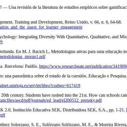
n? — Una revisión de la literatura de estudios empíricos sobre gamific
agement. Training and Development, Reino Unido, v. 66, n. 6, 64-68.
cation_and_the_quest_for_learner_engagement
ychology: Integrating Diversity With Quantitative, Qualitative, and M
99
ofunda. En M. J. Bacich L, Metodologias ativas para uma educação ino
/metodologias_moran1.pdf
a. Barcelona: Paidós.
https://www.researchgate.net/publication/34190
ción: una panorámica sobre el estado de la cuestión. Educação e Pesq
dialnet.unirioja.es/servlet/libro?codigo=617419
20th century. Students have rushed into the 21st. How can schools catc
/staticfiles/ascd/pdf/journals/ed_lead/el200512_prensky.pdf
K 2.0, Institución Educativa SEK, Distribuidora SEK, S.A., pp. 1-21.
df
rtínez Solorzano, S. E., Solórzano Solórzano, M. E., & Moreira Rivera,