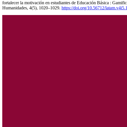
fortalecer la motivación en estudiantes de Educación Básica : Gamifi
Humanidades, 4(5), 1020–1029.
https://doi.org/10.56712/latam.v4i5