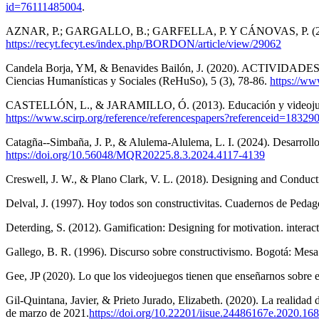
id=76111485004
.
AZNAR, P.; GARGALLO, B.; GARFELLA, P. Y CÁNOVAS, P. (2010). La 
https://recyt.fecyt.es/index.php/BORDON/article/view/29062
Candela Borja, YM, & Benavides Bailón, J. (2020). ACT
Ciencias Humanísticas y Sociales (ReHuSo), 5 (3), 78-86.
https://ww
CASTELLÓN, L., & JARAMILLO, Ó. (2013). Educación y videojuego
https://www.scirp.org/reference/referencespapers?referenceid=18329
Catagña--Simbaña, J. P., & Alulema-Alulema, L. I. (2024). Desarrollo
https://doi.org/10.56048/MQR20225.8.3.2024.4117-4139
Creswell, J. W., & Plano Clark, V. L. (2018). Designing and Cond
Delval, J. (1997). Hoy todos son constructivitas. Cuadernos de Peda
Deterding, S. (2012). Gamification: Designing for motivation. inter
Gallego, B. R. (1996). Discurso sobre constructivismo. Bogotá: Mes
Gee, JP (2020). Lo que los videojuegos tienen que enseñarnos sobre e
Gil-Quintana, Javier, & Prieto Jurado, Elizabeth. (2020). La realidad
de marzo de 2021.
https://doi.org/10.22201/iisue.24486167e.2020.16