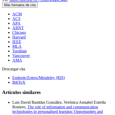
Más formatos de cita
ACM
ACS
APA
ABNT
Chicago
Harvard
IEEE
MLA
Turabian
Vancouver
AMA
Descargar cita
Endnote/Zotero/Mendeley (RIS)
BibTeX
Artículos similares
Luis David Bastidas González, Verónica Annabel Estrella
Romero,
The role of information and communication
technologies in personalised learning: Opportunities and