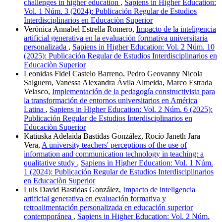
challenges in higher education
,
Sapiens in Higher Education:
Vol. 1 Núm. 3 (2024): Publicación Regular de Estudios
Interdisciplinarios en Educaciòn Superior
Verónica Annabel Estrella Romero,
Impacto de la inteligencia
artificial generativa en la evaluación formativa universitaria
personalizada
,
Sapiens in Higher Education: Vol. 2 Núm. 10
(2025): Publicación Regular de Estudios Interdisciplinarios en
Educaciòn Superior
Leonidas Fidel Castelo Barreno, Pedro Geovanny Nicola
Salguero, Vanessa Alexandra Ávila Almeida, Marco Estrada
Velasco,
Implementación de la pedagogía constructivista para
la transformación de entornos universitarios en América
Latina
,
Sapiens in Higher Education: Vol. 2 Núm. 6 (2025):
Publicación Regular de Estudios Interdisciplinarios en
Educaciòn Superior
Katiuska Adelaida Bastidas González, Rocío Janeth Jara
Vera,
A university teachers' perceptions of the use of
information and communication technology in teaching: a
qualitative study
,
Sapiens in Higher Education: Vol. 1 Núm.
1 (2024): Publicación Regular de Estudios Interdisciplinarios
en Educaciòn Superior
Luis David Bastidas González,
Impacto de inteligencia
artificial generativa en evaluación formativa y
retroalimentación personalizada en educación superior
contemporánea
,
Sapiens in Higher Education: Vol. 2 Núm.