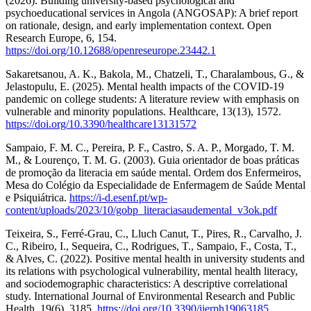
(2026). Building university-based psychological and
psychoeducational services in Angola (ANGOSAP): A brief report
on rationale, design, and early implementation context. Open
Research Europe, 6, 154.
https://doi.org/10.12688/openreseurope.23442.1
Sakaretsanou, A. K., Bakola, M., Chatzeli, T., Charalambous, G., &
Jelastopulu, E. (2025). Mental health impacts of the COVID-19
pandemic on college students: A literature review with emphasis on
vulnerable and minority populations. Healthcare, 13(13), 1572.
https://doi.org/10.3390/healthcare13131572
Sampaio, F. M. C., Pereira, P. F., Castro, S. A. P., Morgado, T. M.
M., & Lourenço, T. M. G. (2003). Guia orientador de boas práticas
de promoção da literacia em saúde mental. Ordem dos Enfermeiros,
Mesa do Colégio da Especialidade de Enfermagem de Saúde Mental
e Psiquiátrica.
https://i-d.esenf.pt/wp-
content/uploads/2023/10/gobp_literaciasaudemental_v3ok.pdf
Teixeira, S., Ferré-Grau, C., Lluch Canut, T., Pires, R., Carvalho, J.
C., Ribeiro, I., Sequeira, C., Rodrigues, T., Sampaio, F., Costa, T.,
& Alves, C. (2022). Positive mental health in university students and
its relations with psychological vulnerability, mental health literacy,
and sociodemographic characteristics: A descriptive correlational
study. International Journal of Environmental Research and Public
Health, 19(6), 3185.
https://doi.org/10.3390/ijerph19063185