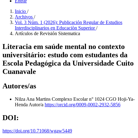
Entrar
Inicio
/
Archivos
/
Vol. 3 Núm. 1 (2026): Publicación Regular de Estudios
Interdisciplinarios en Educaciòn Superior
/
Artículos de Revisión Sistematica
Literacia em saúde mental no contexto
universitário: estudo com estudantes da
Escola Pedagógica da Universidade Cuito
Cuanavale
Autores/as
Nilza Ana Martins
Complexo Escolar n° 1024 CGO Hoji-Ya-
Henda
Autor/a
https://orcid.org/0009-0002-2932-5856
DOI:
https://doi.org/10.71068/wgaw5449