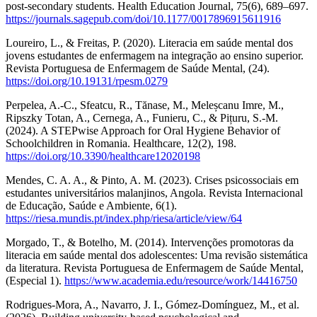
post-secondary students. Health Education Journal, 75(6), 689–697.
https://journals.sagepub.com/doi/10.1177/0017896915611916
Loureiro, L., & Freitas, P. (2020). Literacia em saúde mental dos
jovens estudantes de enfermagem na integração ao ensino superior.
Revista Portuguesa de Enfermagem de Saúde Mental, (24).
https://doi.org/10.19131/rpesm.0279
Perpelea, A.-C., Sfeatcu, R., Tănase, M., Meleșcanu Imre, M.,
Ripszky Totan, A., Cernega, A., Funieru, C., & Pițuru, S.-M.
(2024). A STEPwise Approach for Oral Hygiene Behavior of
Schoolchildren in Romania. Healthcare, 12(2), 198.
https://doi.org/10.3390/healthcare12020198
Mendes, C. A. A., & Pinto, A. M. (2023). Crises psicossociais em
estudantes universitários malanjinos, Angola. Revista Internacional
de Educação, Saúde e Ambiente, 6(1).
https://riesa.mundis.pt/index.php/riesa/article/view/64
Morgado, T., & Botelho, M. (2014). Intervenções promotoras da
literacia em saúde mental dos adolescentes: Uma revisão sistemática
da literatura. Revista Portuguesa de Enfermagem de Saúde Mental,
(Especial 1).
https://www.academia.edu/resource/work/14416750
Rodrigues-Mora, A., Navarro, J. I., Gómez-Domínguez, M., et al.