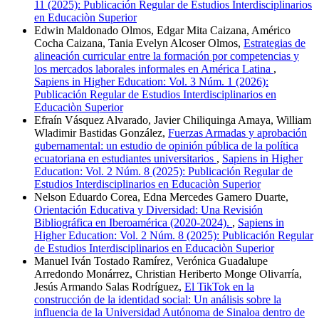
11 (2025): Publicación Regular de Estudios Interdisciplinarios
en Educaciòn Superior
Edwin Maldonado Olmos, Edgar Mita Caizana, Américo
Cocha Caizana, Tania Evelyn Alcoser Olmos,
Estrategias de
alineación curricular entre la formación por competencias y
los mercados laborales informales en América Latina
,
Sapiens in Higher Education: Vol. 3 Núm. 1 (2026):
Publicación Regular de Estudios Interdisciplinarios en
Educaciòn Superior
Efraín Vásquez Alvarado, Javier Chiliquinga Amaya, William
Wladimir Bastidas González,
Fuerzas Armadas y aprobación
gubernamental: un estudio de opinión pública de la política
ecuatoriana en estudiantes universitarios
,
Sapiens in Higher
Education: Vol. 2 Núm. 8 (2025): Publicación Regular de
Estudios Interdisciplinarios en Educaciòn Superior
Nelson Eduardo Corea, Edna Mercedes Gamero Duarte,
Orientación Educativa y Diversidad: Una Revisión
Bibliográfica en Iberoamérica (2020-2024).
,
Sapiens in
Higher Education: Vol. 2 Núm. 8 (2025): Publicación Regular
de Estudios Interdisciplinarios en Educaciòn Superior
Manuel Iván Tostado Ramírez, Verónica Guadalupe
Arredondo Monárrez, Christian Heriberto Monge Olivarría,
Jesús Armando Salas Rodríguez,
El TikTok en la
construcción de la identidad social: Un análisis sobre la
influencia de la Universidad Autónoma de Sinaloa dentro de