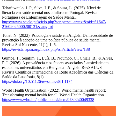
Tchafuwaulo, J. P., Silva, I. F., & Sousa, L. (2025). Nível de
literacia em saúde mental nos adultos em Portugal. Revista
Portuguesa de Enfermagem de Saúde Mental.
https://www.scielo.pt/scielo.php?script=sci_arttext&pid=S1647-
21602025000200131&lang=pt
Tonet, N. (2022). Psicologia e saúde em Angola: Da necessidade de
prevenção à adoção de uma política pública de saúde mental.
Revista Sol Nascente, 11(1), 1–5.
https://revista.ispsn.org/index.php/rsn/article/view/138
Gumbe, T., Serafim, T., Luís, B., Ndumbo, C., Chiaia, B., & Alves,
P. J. (2026). A prevalência e os fatores associados à ansiedade em
estudantes universitários em Benguela - Angola. RevSALUS -
Revista Científica Internacional da Rede Académica das Ciências da
Saúde da Lusofonia, 8(1).
https://doi.org/10.51126/revsalus.v8i1.1174
World Health Organization. (2022). World mental health report:
Transforming mental health for all. World Health Organization.
https://www.who.int/publications/i/item/9789240049338