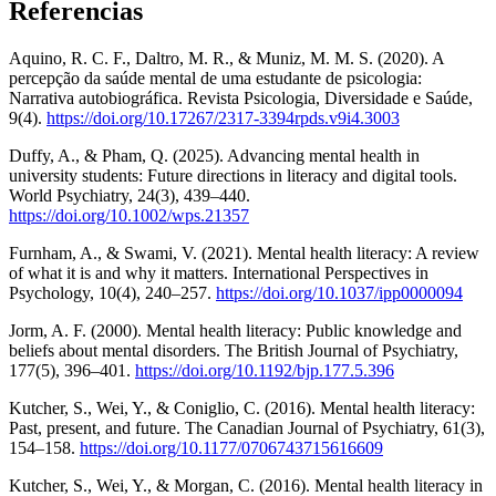
Referencias
Aquino, R. C. F., Daltro, M. R., & Muniz, M. M. S. (2020). A
percepção da saúde mental de uma estudante de psicologia:
Narrativa autobiográfica. Revista Psicologia, Diversidade e Saúde,
9(4).
https://doi.org/10.17267/2317-3394rpds.v9i4.3003
Duffy, A., & Pham, Q. (2025). Advancing mental health in
university students: Future directions in literacy and digital tools.
World Psychiatry, 24(3), 439–440.
https://doi.org/10.1002/wps.21357
Furnham, A., & Swami, V. (2021). Mental health literacy: A review
of what it is and why it matters. International Perspectives in
Psychology, 10(4), 240–257.
https://doi.org/10.1037/ipp0000094
Jorm, A. F. (2000). Mental health literacy: Public knowledge and
beliefs about mental disorders. The British Journal of Psychiatry,
177(5), 396–401.
https://doi.org/10.1192/bjp.177.5.396
Kutcher, S., Wei, Y., & Coniglio, C. (2016). Mental health literacy:
Past, present, and future. The Canadian Journal of Psychiatry, 61(3),
154–158.
https://doi.org/10.1177/0706743715616609
Kutcher, S., Wei, Y., & Morgan, C. (2016). Mental health literacy in