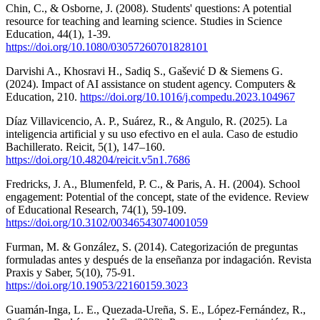
Chin, C., & Osborne, J. (2008). Students' questions: A potential
resource for teaching and learning science. Studies in Science
Education, 44(1), 1-39.
https://doi.org/10.1080/03057260701828101
Darvishi A., Khosravi H., Sadiq S., Gašević D & Siemens G.
(2024). Impact of AI assistance on student agency. Computers &
Education, 210.
https://doi.org/10.1016/j.compedu.2023.104967
Díaz Villavicencio, A. P., Suárez, R., & Angulo, R. (2025). La
inteligencia artificial y su uso efectivo en el aula. Caso de estudio
Bachillerato. Reicit, 5(1), 147–160.
https://doi.org/10.48204/reicit.v5n1.7686
Fredricks, J. A., Blumenfeld, P. C., & Paris, A. H. (2004). School
engagement: Potential of the concept, state of the evidence. Review
of Educational Research, 74(1), 59-109.
https://doi.org/10.3102/00346543074001059
Furman, M. & González, S. (2014). Categorización de preguntas
formuladas antes y después de la enseñanza por indagación. Revista
Praxis y Saber, 5(10), 75-91.
https://doi.org/10.19053/22160159.3023
Guamán-Inga, L. E., Quezada-Ureña, S. E., López-Fernández, R.,