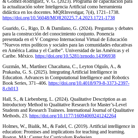
& Gómez-Rodríguez, V. G. (2023). Programa de capacitación para
la actualización sobre Inteligencia Artificial como herramienta
didáctica en los docentes. MQRInvestigar, 7(4), 1721–1738.
https://doi.org/10.56048/MQR20225.7.4.2023.1721-1738
Guarido, G., Rigo, D. & Damilano, G. (2024). Preguntas y debates
para la construcción del conocimiento conjunto. Ponencia
presentada en el V Congreso Internacional Virtual de Educación
“Nuevos retos políticos y sociales para las comunidades educativas
en América Latina y el Caribe”. Universidad de las Américas y el
Caribe. México.
https://doi.org/10.5281/zenodo.14396938
Guzmán, M., Martínez Chacaltana, C., Leyton Olguín, A., &
Prakasha, G. S. (2025). Integrating Artificial Intelligence in
Education. Advances in Computational Intelligence and Robotics
Book Series, 371–406.
https://doi.org/10.4018/979-8-3373-2397-
8.ch013
Hall, S., & Liebenberg, L. (2024). Qualitative Description as an
Introductory Method to Qualitative Research for Master’s-Level
Students and Research Trainees. International Journal of Qualitative
Methods, 23.
https://doi.org/10.1177/16094069241242264
Holmes, W., Bialik, M., & Fadel, C. (2019). Artificial intelligence in
education: Promises and implications for teaching and learning.
Boston, MA: Center for Curriculum Redesign.