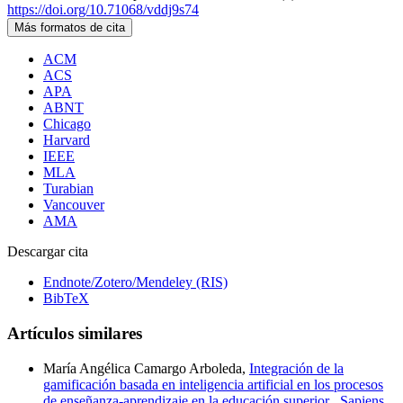
https://doi.org/10.71068/vddj9s74
Más formatos de cita
ACM
ACS
APA
ABNT
Chicago
Harvard
IEEE
MLA
Turabian
Vancouver
AMA
Descargar cita
Endnote/Zotero/Mendeley (RIS)
BibTeX
Artículos similares
María Angélica Camargo Arboleda,
Integración de la
gamificación basada en inteligencia artificial en los procesos
de enseñanza-aprendizaje en la educación superior
,
Sapiens