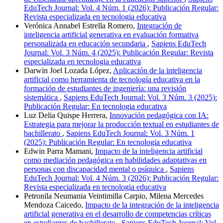
EduTech Journal: Vol. 4 Núm. 1 (2026): Publicación Regular:
Revista especializada en tecnologia educativa
Verónica Annabel Estrella Romero,
Integración de
inteligencia artificial generativa en evaluación formativa
personalizada en educación secundaria
,
Sapiens EduTech
Journal: Vol. 3 Núm. 4 (2025): Publicación Regular: Revista
especializada en tecnologia educativa
Darwin Joel Lozada López,
Aplicación de la inteligencia
artificial como herramienta de tecnología educativa en la
formación de estudiantes de ingeniería: una revisión
sistemática
,
Sapiens EduTech Journal: Vol. 3 Núm. 3 (2025):
Publicación Regular: En tecnologia educativa
Luz Delia Quispe Herrera,
Innovación pedagógica con IA:
Estrategia para mejorar la producción textual en estudiantes de
bachillerato
,
Sapiens EduTech Journal: Vol. 3 Núm. 1
(2025): Publicación Regular: En tecnologia educativa
Edwin Parra Mamani,
Impacto de la inteligencia artificial
como mediación pedagógica en habilidades adaptativas en
personas con discapacidad mental o psíquica
,
Sapiens
EduTech Journal: Vol. 4 Núm. 3 (2026): Publicación Regular:
Revista especializada en tecnologia educativa
Petronila Neumania Veintimilla Carpio, Milena Mercedes
Mendoza Caicedo,
Impacto de la integración de la inteligencia
artificial generativa en el desarrollo de competencias críticas
en estudiantes de bachillerato
,
Sapiens EduTech Journal: Vol.