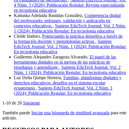
4 Núm. 3 (2026): Publicación Regular: Revista especializada
en tecnologia educativa
Katiuska Adelaida Bastidas González,
Competencia digital
del profesorado: enfoques, validación y aplicación en
contextos educativos
,
Sapiens EduTech Journal: Vol. 2 Núm.
1 (2024): Publicación Regular: En tecnologia educativa
Cleide Izidoro,
Potenciando la práctica deportiva a través de
la formación docente y metodologías activas
,
Sapiens
EduTech Journal: Vol. 2 Núm. 1 (2024): Publicación Regular:
En tecnologia educativa
Guillermo Alejandro Zaragoza Alvarado,
El papel de las
herramientas digitales en la mejora de las prácticas de
enseñanza y aprendizaje
,
Sapiens EduTech Journal: Vol. 2
Núm. 1 (2024): Publicación Regular: En tecnologia educativa
Luz Delia Quispe Herrera,
Familias, plataformas digitales y
derechos educativos: desafíos en el sistema escolar
ecuatoriano
,
Sapiens EduTech Journal: Vol. 2 Núm. 1
(2024): Publicación Regular: En tecnologia educativa
1-10 de 26
Siguiente
También puede
Iniciar una búsqueda de similitud avanzada
para este
artículo.