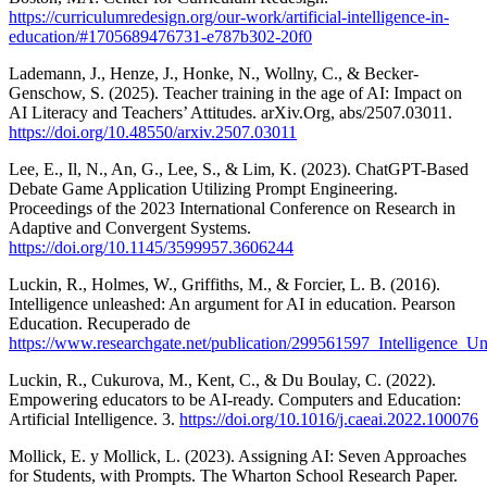
https://curriculumredesign.org/our-work/artificial-intelligence-in-
education/#1705689476731-e787b302-20f0
Lademann, J., Henze, J., Honke, N., Wollny, C., & Becker-
Genschow, S. (2025). Teacher training in the age of AI: Impact on
AI Literacy and Teachers’ Attitudes. arXiv.Org, abs/2507.03011.
https://doi.org/10.48550/arxiv.2507.03011
Lee, E., Il, N., An, G., Lee, S., & Lim, K. (2023). ChatGPT-Based
Debate Game Application Utilizing Prompt Engineering.
Proceedings of the 2023 International Conference on Research in
Adaptive and Convergent Systems.
https://doi.org/10.1145/3599957.3606244
Luckin, R., Holmes, W., Griffiths, M., & Forcier, L. B. (2016).
Intelligence unleashed: An argument for AI in education. Pearson
Education. Recuperado de
https://www.researchgate.net/publication/299561597_Intelligence
Luckin, R., Cukurova, M., Kent, C., & Du Boulay, C. (2022).
Empowering educators to be AI-ready. Computers and Education:
Artificial Intelligence. 3.
https://doi.org/10.1016/j.caeai.2022.100076
Mollick, E. y Mollick, L. (2023). Assigning AI: Seven Approaches
for Students, with Prompts. The Wharton School Research Paper.