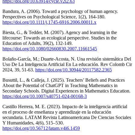
https://doi.org/10.63914/cycle.v2i2.63
Bandura, A. (2006). Toward a psychology of human agency.
Perspectives on Psychological Science, 1(2), 164-180.
https://doi.org/10.1111/j.1745-6916.2006.00011.x
Biesta, G., & Tedder, M. (2007). Agency and learning in the
lifecourse: Towards an ecological perspective. Studies in the
Education of Adults, 39(2), 132-149.
https://doi.org/10.1080/02660830.2007.11661545
Bolaño-García, M.; Duarte-Acosta, N. Una revisión sistemática Del
Uso De La Inteligencia Artificial En La educación. Rev Colomb Cir
2024, 39, 51-63.
https://doi.org/10.30944/20117582.2365
Busuttil, L., & Calleja, J. (2025). Teachers’ Beliefs and Practices
About the Potential of ChatGPT in Teaching Mathematics in
Secondary Schools. Digital Experiences in Mathematics Education.
https://doi.org/10.1007/s40751-024-00168-3
Castillo Herrera, M. E. (2023). Impacto de la inteligencia artificial
en el proceso de enseñanza y aprendizaje en la educación
secundaria. LATAM Revista Latinoamericana De Ciencias Sociales
Y Humanidades, 4(6), 515–530.
https://doi.org/10.56712/latam.v4i6.1459