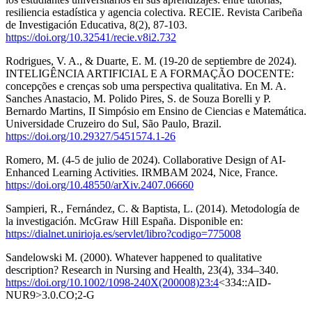
resiliencia estadística y agencia colectiva. RECIE. Revista Caribeña
de Investigación Educativa, 8(2), 87-103.
https://doi.org/10.32541/recie.v8i2.732
Rodrigues, V. A., & Duarte, E. M. (19-20 de septiembre de 2024).
INTELIGÊNCIA ARTIFICIAL E A FORMAÇÃO DOCENTE:
concepções e crenças sob uma perspectiva qualitativa. En M. A.
Sanches Anastacio, M. Polido Pires, S. de Souza Borelli y P.
Bernardo Martins, II Simpósio em Ensino de Ciencias e Matemática.
Universidade Cruzeiro do Sul, São Paulo, Brazil.
https://doi.org/10.29327/5451574.1-26
Romero, M. (4-5 de julio de 2024). Collaborative Design of AI-
Enhanced Learning Activities. IRMBAM 2024, Nice, France.
https://doi.org/10.48550/arXiv.2407.06660
Sampieri, R., Fernández, C. & Baptista, L. (2014). Metodología de
la investigación. McGraw Hill España. Disponible en:
https://dialnet.unirioja.es/servlet/libro?codigo=775008
Sandelowski M. (2000). Whatever happened to qualitative
description? Research in Nursing and Health, 23(4), 334–340.
https://doi.org/10.1002/1098-240X(200008)23:4
<334::AID-
NUR9>3.0.CO;2-G