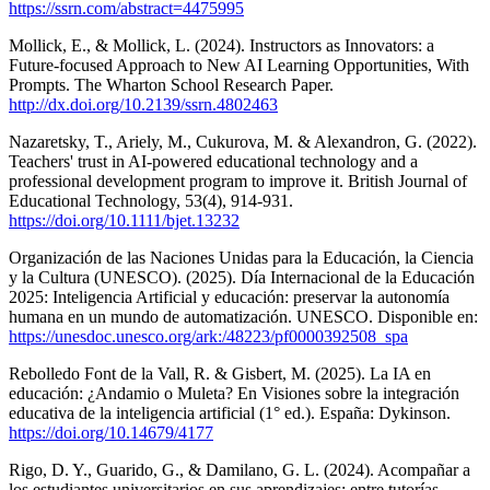
https://ssrn.com/abstract=4475995
Mollick, E., & Mollick, L. (2024). Instructors as Innovators: a
Future-focused Approach to New AI Learning Opportunities, With
Prompts. The Wharton School Research Paper.
http://dx.doi.org/10.2139/ssrn.4802463
Nazaretsky, T., Ariely, M., Cukurova, M. & Alexandron, G. (2022).
Teachers' trust in AI‐powered educational technology and a
professional development program to improve it. British Journal of
Educational Technology, 53(4), 914-931.
https://doi.org/10.1111/bjet.13232
Organización de las Naciones Unidas para la Educación, la Ciencia
y la Cultura (UNESCO). (2025). Día Internacional de la Educación
2025: Inteligencia Artificial y educación: preservar la autonomía
humana en un mundo de automatización. UNESCO. Disponible en:
https://unesdoc.unesco.org/ark:/48223/pf0000392508_spa
Rebolledo Font de la Vall, R. & Gisbert, M. (2025). La IA en
educación: ¿Andamio o Muleta? En Visiones sobre la integración
educativa de la inteligencia artificial (1° ed.). España: Dykinson.
https://doi.org/10.14679/4177
Rigo, D. Y., Guarido, G., & Damilano, G. L. (2024). Acompañar a
los estudiantes universitarios en sus aprendizajes: entre tutorías,