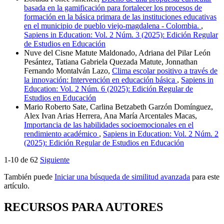
basada en la gamificación para fortalecer los procesos de
formación en la básica primara de las instituciones educativas
en el municipio de pueblo viejo-magdalena - Colombia.
,
Sapiens in Education: Vol. 2 Núm. 3 (2025): Edición Regular
de Estudios en Educación
Nuve del Cisne Matute Maldonado, Adriana del Pilar León
Pesántez, Tatiana Gabriela Quezada Matute, Jonnathan
Fernando Montalván Lazo,
Clima escolar positivo a través de
la innovación: Intervención en educación básica
,
Sapiens in
Education: Vol. 2 Núm. 6 (2025): Edición Regular de
Estudios en Educación
Mario Roberto Sate, Carlina Betzabeth Garzón Domínguez,
Alex Ivan Arias Herrera, Ana María Arcentales Macas,
Importancia de las habilidades socioemocionales en el
rendimiento académico
,
Sapiens in Education: Vol. 2 Núm. 2
(2025): Edición Regular de Estudios en Educación
1-10 de 62
Siguiente
También puede
Iniciar una búsqueda de similitud avanzada
para este
artículo.
RECURSOS PARA AUTORES