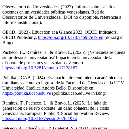
Observatorio de Universidades. (2023). Informe sobre salarios
docentes en universidades públicas venezolanas. Red de
Observatorios de Universidades. (DOI no disponible, referencia a
informe institucional).
OECD. (2023). Education at a Glance 2023: OECD Indicators.
OECD Publishing.
https://doi.org/10.1787/4b9f7e19-en
(doi.org in
Bing)
Pacheco, L., Ramírez, T., & Bravo, L. (2025). ¿Venezuela se queda
sin profesores universitarios? Impacto en la universidad de la
diáspora de profesores venezolanos. Zenodo.
https://doi.org/10.5281/zenodo.17128167
Politika UCAB. (2024). Evaluación de rendimiento académico en
estudiantes de nuevo ingreso de la Facultad de Ciencias de la UCV.
Universidad Católica Andrés Bello. Disponible en:
https://politika.ucab.edu.ve
(politika.ucab.edu.ve in Bing)
Ramírez, T., Pacheco, L., & Bravo, L. (2025). La falta de
generación de relevo docente, un daño colateral de la crisis
venezolana. European Public & Social Innovation Review.
https://doi.org/10.31637/epsir-2026-1974
Salcedo, A., Chacón, E., & Graterol, N. (2021). Docentes