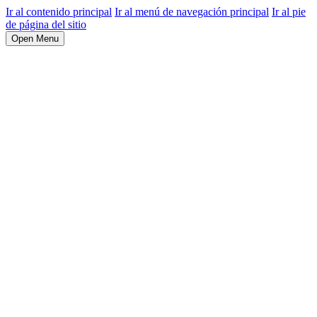
Ir al contenido principal
Ir al menú de navegación principal
Ir al pie
de página del sitio
Open Menu