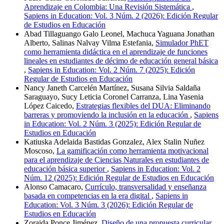
Aprendizaje en Colombia: Una Revisión Sistemática
,
Sapiens in Education: Vol. 3 Núm. 2 (2026): Edición Regular
de Estudios en Educación
Abad Tillaguango Galo Leonel, Machuca Yaguana Jonathan
Alberto, Salinas Nalvay Vilma Estefania,
Simulador PhET
como herramienta didáctica en el aprendizaje de funciones
lineales en estudiantes de décimo de educación general básica
,
Sapiens in Education: Vol. 2 Núm. 7 (2025): Edición
Regular de Estudios en Educación
Nancy Janeth Carcelén Martínez, Susana Silvia Saldaña
Saraguayo, Sucy Leticia Coronel Carranza, Lina Yasenia
López Caicedo,
Estrategias flexibles del DUA: Eliminando
barreras y promoviendo la inclusión en la educación
,
Sapiens
in Education: Vol. 2 Núm. 3 (2025): Edición Regular de
Estudios en Educación
Katiuska Adelaida Bastidas Gonzalez, Alex Stalin Nuñez
Moscoso,
La gamificación como herramienta motivacional
para el aprendizaje de Ciencias Naturales en estudiantes de
educación básica superior
,
Sapiens in Education: Vol. 2
Núm. 12 (2025): Edición Regular de Estudios en Educación
Alonso Camacaro,
Currículo, transversalidad y enseñanza
basada en competencias en la era digital
,
Sapiens in
Education: Vol. 3 Núm. 3 (2026): Edición Regular de
Estudios en Educación
Zoraida Ponce Jiménez,
Diseño de una propuesta curricular