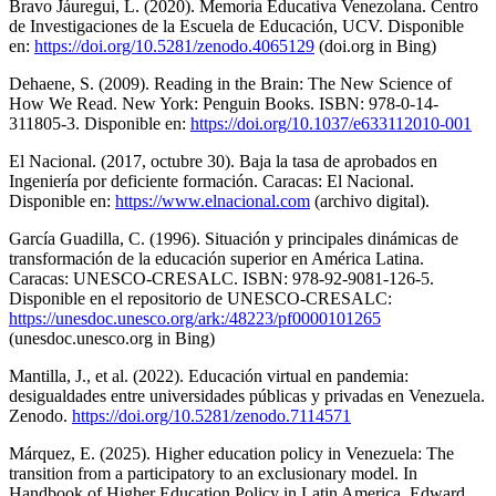
Bravo Jáuregui, L. (2020). Memoria Educativa Venezolana. Centro
de Investigaciones de la Escuela de Educación, UCV. Disponible
en:
https://doi.org/10.5281/zenodo.4065129
(doi.org in Bing)
Dehaene, S. (2009). Reading in the Brain: The New Science of
How We Read. New York: Penguin Books. ISBN: 978-0-14-
311805-3. Disponible en:
https://doi.org/10.1037/e633112010-001
El Nacional. (2017, octubre 30). Baja la tasa de aprobados en
Ingeniería por deficiente formación. Caracas: El Nacional.
Disponible en:
https://www.elnacional.com
(archivo digital).
García Guadilla, C. (1996). Situación y principales dinámicas de
transformación de la educación superior en América Latina.
Caracas: UNESCO-CRESALC. ISBN: 978-92-9081-126-5.
Disponible en el repositorio de UNESCO-CRESALC:
https://unesdoc.unesco.org/ark:/48223/pf0000101265
(unesdoc.unesco.org in Bing)
Mantilla, J., et al. (2022). Educación virtual en pandemia:
desigualdades entre universidades públicas y privadas en Venezuela.
Zenodo.
https://doi.org/10.5281/zenodo.7114571
Márquez, E. (2025). Higher education policy in Venezuela: The
transition from a participatory to an exclusionary model. In
Handbook of Higher Education Policy in Latin America. Edward