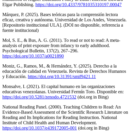
Elgar Publishing.
https://doi.org/10.4337/9781035310197.00047
Márquez, P. (2025). Bases teóricas para la comprensión lectora
eficaz, creativa y autónoma. Universidad de Los Andes, Venezuela.
[Repositorio institucional ULA]. (DOI no disponible, referencia a
fuente institucional)
Mol, S. E., & Bus, A. G. (2011). To read or not to read: A meta-
analysis of print exposure from infancy to early adulthood.
Psychological Bulletin, 137(2), 267–296.
https://doi.org/10.1037/a0021890
Moniz, G., Ramos, M., & Hernández, Y. (2025). Derecho a la
educación de calidad en Venezuela. Revista de Derechos Humanos
y Educación.
https://doi.org/10.31391/smif9421.11
Monsalve, I. (2021). El capital humano en las organizaciones
educativas venezolanas. Universidad Fermín Toro. Disponible en:
https://doi.org/10.5281/zenodo.4721532
(doi.org in Bing)
National Reading Panel. (2000). Teaching Children to Read: An
Evidence-Based Assessment of the Scientific Research Literature on
Reading and Its Implications for Reading Instruction. National
Institute of Child Health and Human Development.
https://doi.org/10.1037/e439172005-001
(doi.org in Bing)