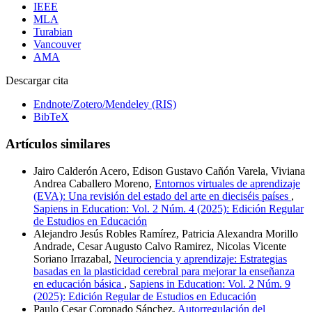
IEEE
MLA
Turabian
Vancouver
AMA
Descargar cita
Endnote/Zotero/Mendeley (RIS)
BibTeX
Artículos similares
Jairo Calderón Acero, Edison Gustavo Cañón Varela, Viviana
Andrea Caballero Moreno,
Entornos virtuales de aprendizaje
(EVA): Una revisión del estado del arte en dieciséis países
,
Sapiens in Education: Vol. 2 Núm. 4 (2025): Edición Regular
de Estudios en Educación
Alejandro Jesús Robles Ramírez, Patricia Alexandra Morillo
Andrade, Cesar Augusto Calvo Ramirez, Nicolas Vicente
Soriano Irrazabal,
Neurociencia y aprendizaje: Estrategias
basadas en la plasticidad cerebral para mejorar la enseñanza
en educación básica
,
Sapiens in Education: Vol. 2 Núm. 9
(2025): Edición Regular de Estudios en Educación
Paulo Cesar Coronado Sánchez,
Autorregulación del